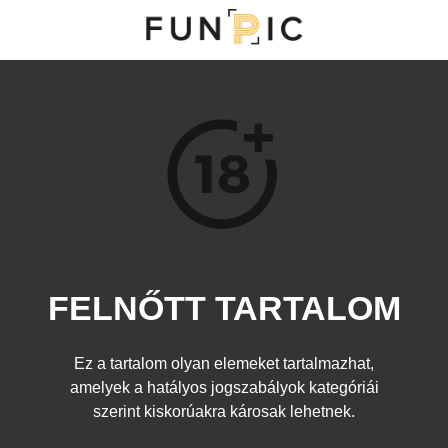
MENÜ
KATEGÓRIÁK
TOP 100
KERESÉS
FELNŐTT TARTALOM
14002
8
Kedvenc
Ez a tartalom olyan elemeket tartalmazhat,
Cím:
amelyek a hatályos jogszabályok kategóriái
Lebukás
Beküldte:
diana
Kategória:
szerint kiskorúakra károsak lehetnek.
Hírességek
,
Egyéb rajz
,
Felnőtt
Címke:
aladdin szőnyeg porszívó