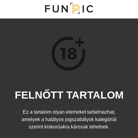
MENÜ
KATEGÓRIÁK
TOP 100
KERESÉS
FELNŐTT TARTALOM
13454
4
Kedvenc
Ez a tartalom olyan elemeket tartalmazhat,
Cím:
amelyek a hatályos jogszabályok kategóriái
Barack
Beküldte:
diana
Kategória:
szerint kiskorúakra károsak lehetnek.
Egyéb rajz
,
Felnőtt
Címke:
gyümölcs popsi csapás