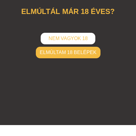
ELMÚLTÁL MÁR 18 ÉVES?
NEM VAGYOK 18
ELMÚLTAM 18 BELÉPEK
ELKÜLD
Hozzászólások (
0
)
Nincsenek hozzászólások