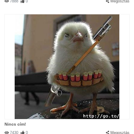
7888
0
Megosztás
Nincs cím!
7430
0
Megosztás