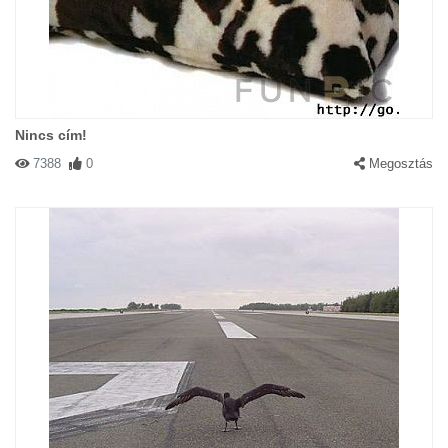
barátnőid mások vagytok, még nem jelenti azt, hogy minden nő
más!
Nincs cím!
7388
0
Megosztás
#33674 Pocok
|
2003-09-12 00:00:00
|
Válasz
ANDI! Te szőke vaaaagy??!!!!
#29968 Andi
|
2003-08-14 00:00:00
|
Válasz
Hogyan lehet kutyának macska kölyke?