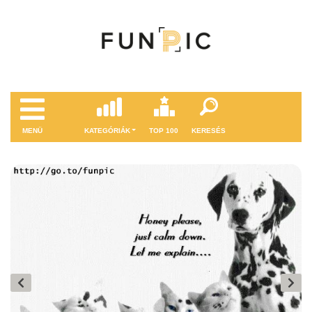
MENÜ
KATEGÓRIÁK
TOP 100
KERESÉS