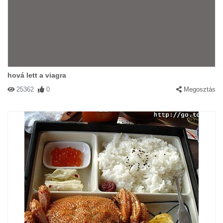
#46525 DETTY
|
2003-12-14 00:00:00
|
Válasz
hová lett a viagra
nagyon drágák a kis állatkák főleg a cicusok!
25362
0
Megosztás
#46274 Lilike
|
2003-12-13 00:00:00
|
Válasz
Szerintem cuki a kép mert aranyosak az állatok.