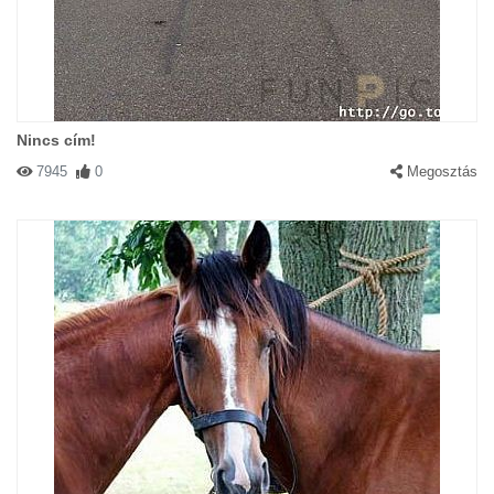
Nincs cím!
7945
0
Megosztás
#26220 Kalahora
|
2003-07-21 00:00:00
|
Válasz
Hogy magyarázzam meg Pongonak,hogy a Postáscicával
Nemcsak a villanyszámla ügyet beszéltük ,,mélyrehatoan meg???
#25232 Maywu
|
2003-07-14 00:00:00
|
Válasz
Bocs,édes... hadd magyarázzam meg... szóval:részeg