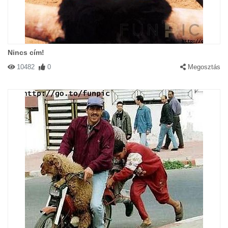
Nincs cím!
#17593 queenga
|
2003-05-10 00:00:00
|
Válasz
10482
0
Megosztás
Nem csak a húsvéti nyúlé a világ!
#16571 Eszter
|
2003-04-29 00:00:00
|
Válasz
Szeresd a feleséged gyerekeit, mert lehet, hogy a tied is köztük
van!