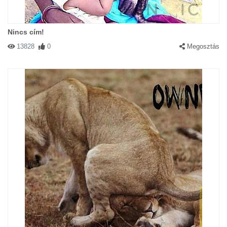
#1172 Molnár Noémi
|
2002-11-18 00:00:00
|
Válasz
Pöpec a cúc!!!!!!!!!!!!!!!!!!!!
Nincs cím!
13828
0
Megosztás
#1173 Csabika
|
2002-11-18 00:00:00
|
Válasz
Már a kutyák is félrelépnek? Mik vannak?
#165 Zsolti
|
2002-10-31 00:00:00
|
Válasz