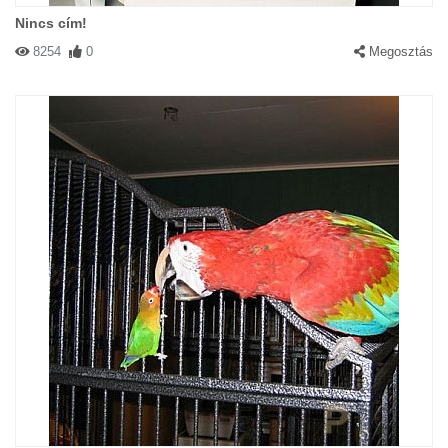
Nincs cím!
8254
0
Megosztás