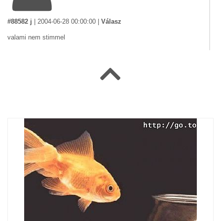
#88582 j
|
2004-06-28 00:00:00
|
Válasz
valami nem stimmel
#86830 Sün Dóry
|
2004-06-18 00:00:00
|
Válasz
Háát cukik, de ha lennének ien
mácskák.......érted.....háááát....!!!!!!