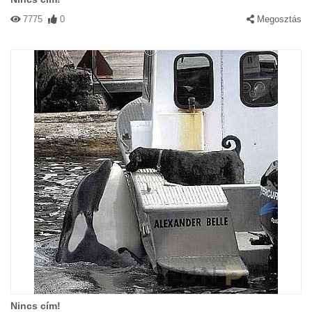
7775
0
Megosztás
Nincs cím!