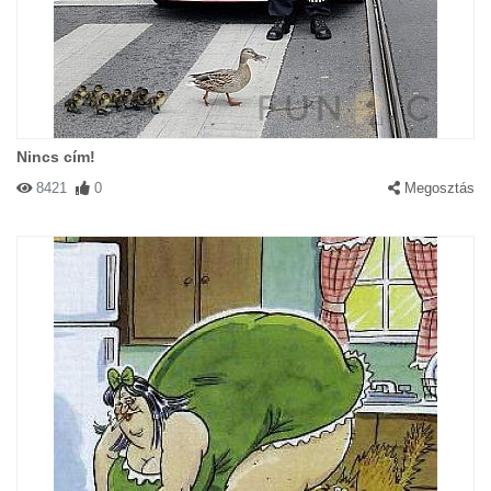
#65531 csury
|
2004-03-03 00:00:00
|
Válasz
...egy bakkmacska bosszuja...
Nincs cím!
8421
0
Megosztás
#62928 Cica
|
2004-02-21 00:00:00
|
Válasz
Miért pöttyesek a cicák?????
#62690 Ancsi
|
2004-02-20 00:00:00
|
Válasz
Nagyon-nagy kép