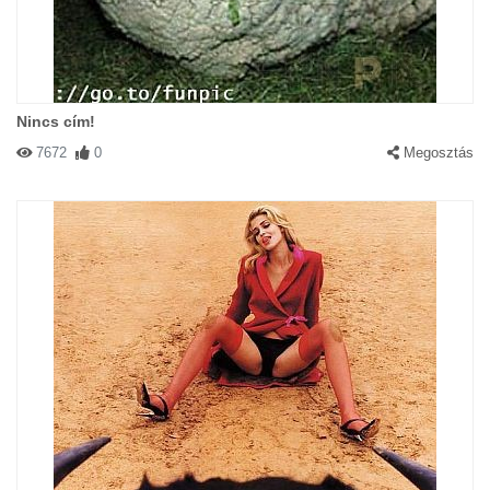
Nincs cím!
7672
0
Megosztás
#23393 Tunde
|
2003-06-30 00:00:00
|
Válasz
Bob, ehhez mit szolsz? Hat nem edesek?
#22244 Apróhölgy
|
2003-06-21 00:00:00
|
Válasz
Lesz is mit megmagyarázni...