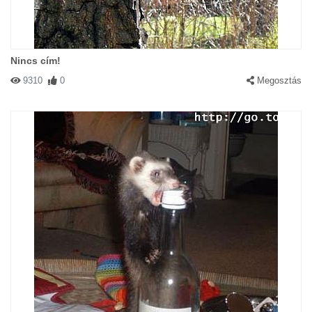
#11590 eRIKA A hegyről
|
2003-03-10 00:00:00
|
Válasz
Nincs cím!
Ilyet... Szegény macska... zabigyerekek... Ilyen perverz kutyát
9310
0
Megosztás
hogy még macskákkal is csinálja... háthát...
#10307 rita
|
2003-02-23 00:00:00
|
Válasz
a cicák jobban néznek ki így.