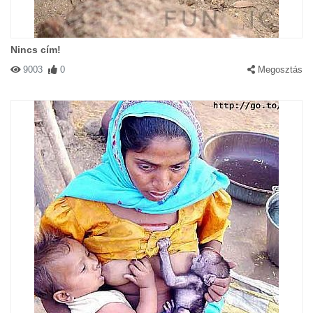
#1366 Jucika
|
2002-11-20 00:00:00
|
Válasz
Nincs cím!
misunderstood :)
9003
0
Megosztás
#1252 Varró Tibor
|
2002-11-19 00:00:00
|
Válasz
Az örökbefogadás jó!