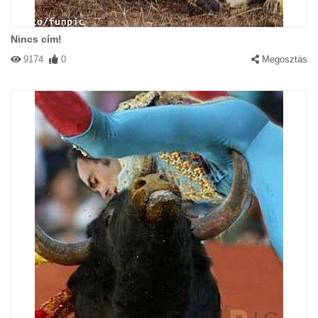
Soha se higgy egy NŐNEK!!!!
Nincs cím!
9174
0
Megosztás