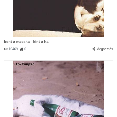
#82246 Lizzy babuci
|
2004-05-28 00:00:00
|
Válasz
Naggggyon cuncik zabálni valóak szerintem!!!
bent a macska - kint a hal
10469
0
Megosztás
#73934 Judy
|
2004-04-16 00:00:00
|
Válasz
Kutya gondolatai mikor hazaér a férj: -Izé....szivem,megtudom
magyarázni!....