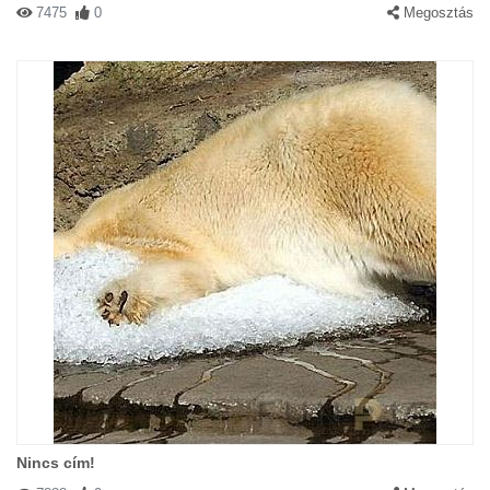
7475
0
Megosztás
Nincs cím!