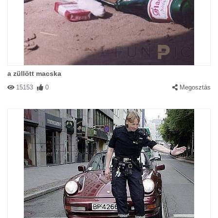
#70718 Hencsi
|
2004-04-01 00:00:00
|
Válasz
Nagyon cukiiiiiiii!!
a züllött macska
15153
0
Megosztás
#68586 Nikee
|
2004-03-20 00:00:00
|
Válasz
Cuki a kép!Talán ilyen szöveggel: OOOps,most mit mondjak a
férjemnek??