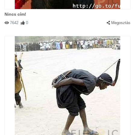
Nincs cím!
7642
0
Megosztás