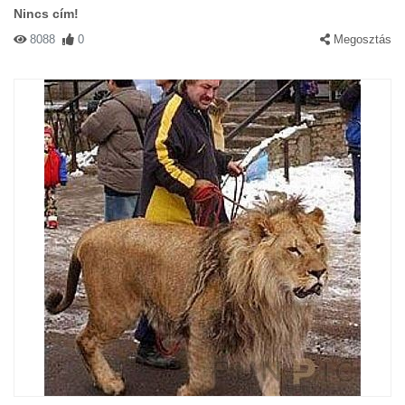
Nincs cím!
8088
0
Megosztás