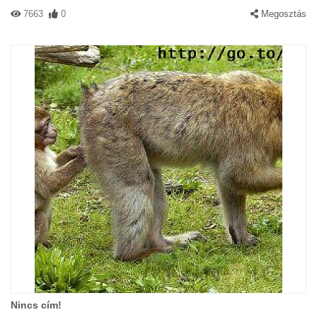
7663
0
Megosztás
Nincs cím!