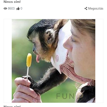
Nincs cím!
8603
0
Megosztás
Nincs cím!