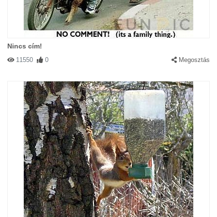
Nincs cím!
#15529 Gerzson
|
2003-04-20 00:00:00
|
Válasz
11550
0
Megosztás
Gyerünk länyok...Szinpadra...ACTION!!!!
#13744 Zsuzsi
|
2003-04-03 00:00:00
|
Válasz
Az alma nem esik messze a fajatol