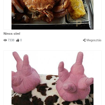
#42929 Timóca
|
2003-11-27 00:00:00
|
Válasz
Nekem is lány dalmatám volt, de szerencsére ilyen eset nem
Nincs cím!
fordult vele elő! :)
7338
0
Megosztás
#41447 zéke
|
2003-11-18 00:00:00
|
Válasz
Judy7! Ha valaha visszanézel ide: A nők is disznók! Sokszor a
nők teszik szét másnak a lábukat! Ahogy elnézem ez a dalmata is
egy nőstény!!! Én nem védem a fiúkat, mert azok közt is sok
disznó van, de a nők sem sokkal jobbak. Attól, hogy te és a