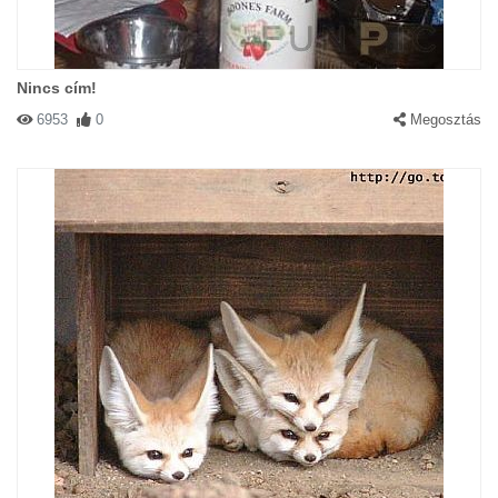
#3514 Greg
|
2002-12-15 00:00:00
|
Válasz
Nincs cím!
"Az oké hogy kutyagumi az orrodra de van más is amire húzhattad
6953
0
Megosztás
volna édesem!"- így a férj
#2341 Judy7
|
2002-11-30 00:00:00
|
Válasz
Disznók a férfiak!