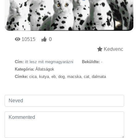
10515
0
Kedvenc
Cím:
itt lesz mit megmagyarázni
Beküldte:
-
Kategória:
Állatságok
Címke:
cica
,
kutya
,
eb
,
dog
,
macska
,
cat
,
dalmata