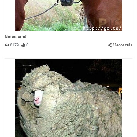
voltam,nem láttam jól,és pár hónnappal később hát
szóval..érted...ez történt
Nincs cím!
8179
0
Megosztás
#24789 Taranee
|
2003-07-11 00:00:00
|
Válasz
101 kis cica
#24173 Sziszi
|
2003-07-06 00:00:00
|
Válasz
NEM rossz a kép cuki,de van jobb!!!