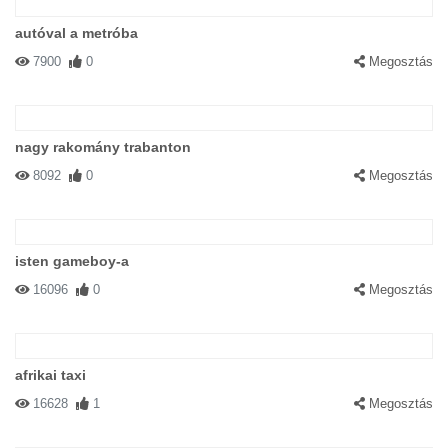
autóval a metróba
7900
0
Megosztás
nagy rakomány trabanton
8092
0
Megosztás
isten gameboy-a
16096
0
Megosztás
afrikai taxi
16628
1
Megosztás