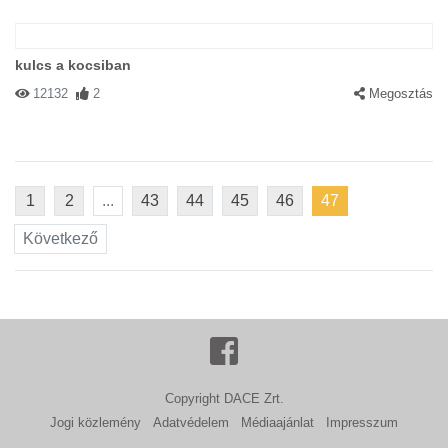
kulcs a kocsiban
12132
2
Megosztás
1
2
...
43
44
45
46
47
Következő
Copyright DACE Zrt.
Jogi közlemény
Adatvédelem
Médiaajánlat
Impresszum