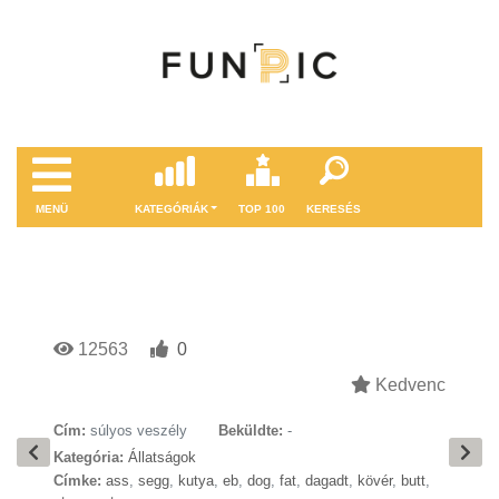
MENÜ
KATEGÓRIÁK
TOP 100
KERESÉS
12563
0
Kedvenc
Cím:
súlyos veszély
Beküldte:
-
Kategória:
Állatságok
Címke:
ass
,
segg
,
kutya
,
eb
,
dog
,
fat
,
dagadt
,
kövér
,
butt
,