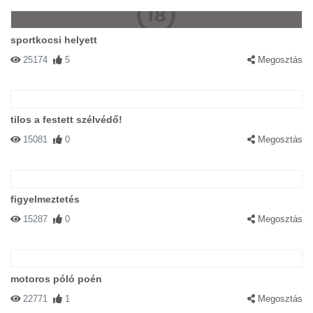
sportkocsi helyett
25174
5
Megosztás
tilos a festett szélvédő!
15081
0
Megosztás
figyelmeztetés
15287
0
Megosztás
motoros póló poén
22771
1
Megosztás