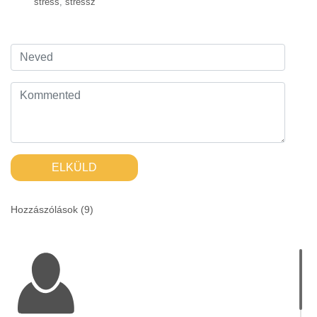
stress
,
stressz
ELKÜLD
Hozzászólások (
9
)