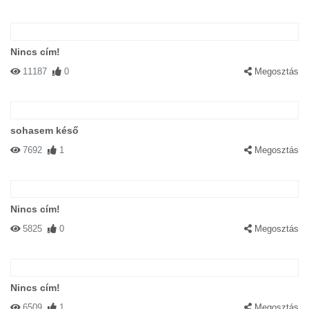
Nincs cím!
11187
0
Megosztás
#50143 madmask
|
2003-12-28 00:00:00
|
Válasz
sohasem késő
Ez seggbevágó!
7692
1
Megosztás
Nincs cím!
5825
0
Megosztás
#16758 Horsemaniac
|
2003-05-01 00:00:00
|
Válasz
Na, ezt nevezem én cikinek!
Nincs cím!
6509
1
Megosztás