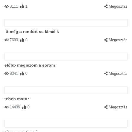
8111
1
Megosztás
itt még a rendőrt se kímélik
7633
0
Megosztás
előbb megiszom a söröm
8041
0
Megosztás
tehén motor
14439
0
Megosztás