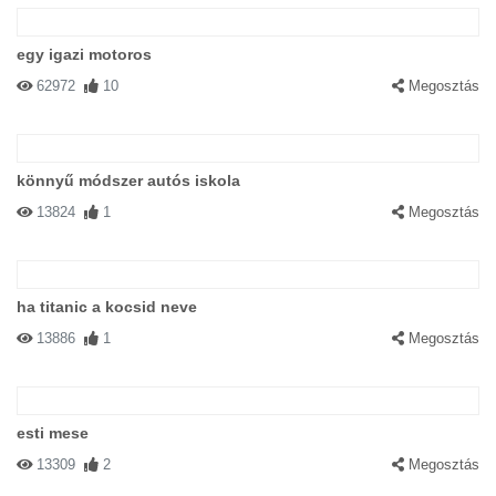
egy igazi motoros
62972
10
Megosztás
könnyű módszer autós iskola
13824
1
Megosztás
ha titanic a kocsid neve
13886
1
Megosztás
esti mese
13309
2
Megosztás