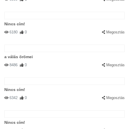
Nincs cím!
6180
0
Megosztás
#2745 petra
|
2002-12-05 00:00:00
|
Válasz
Szép baleset!!!
a válás örömei
8486
0
Megosztás
Nincs cím!
#2475 Angel
|
2002-12-02 00:00:00
|
Válasz
6342
0
Megosztás
csak le ne szakadjon a szék...kár lenne a blökiért(:
Nincs cím!