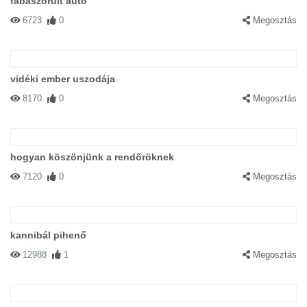
fábaszorult autó
6723
0
Megosztás
vidéki ember uszodája
8170
0
Megosztás
hogyan köszönjünk a rendőröknek
7120
0
Megosztás
kannibál pihenő
12988
1
Megosztás