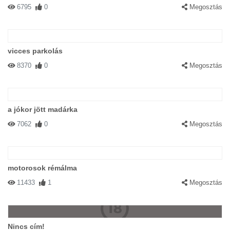
6795
0
Megosztás
vicces parkolás
8370
0
Megosztás
a jókor jött madárka
7062
0
Megosztás
motorosok rémálma
11433
1
Megosztás
Nincs cím!