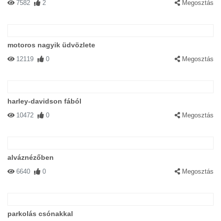
7582
2
Megosztás
motoros nagyik üdvözlete
12119
0
Megosztás
harley-davidson fából
10472
0
Megosztás
alváznézőben
6640
0
Megosztás
parkolás csónakkal