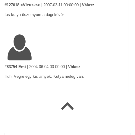
#127018 <Vicuska>
|
2007-03-11 00:00:00
|
Válasz
fus kutya ösze nyom a dagi kövér
#83754 Emi
|
2004-06-04 00:00:00
|
Válasz
Huh. Végre egy kis árnyék. Kutya meleg van.
#82641 morcos
|
2004-05-30 00:00:00
|
Válasz