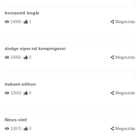
borzasztó bogár
14900
1
Megosztás
dodge viper-ral kempingezni
10060
0
Megosztás
trabant-otthon
10660
0
Megosztás
Nincs cím!
10970
0
Megosztás