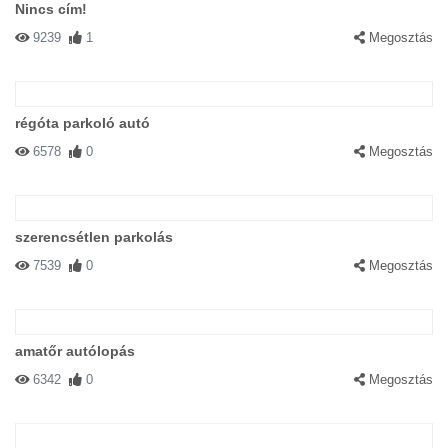
Nincs cím!
9239
1
Megosztás
régóta parkoló autó
6578
0
Megosztás
szerencsétlen parkolás
7539
0
Megosztás
amatőr autólopás
6342
0
Megosztás