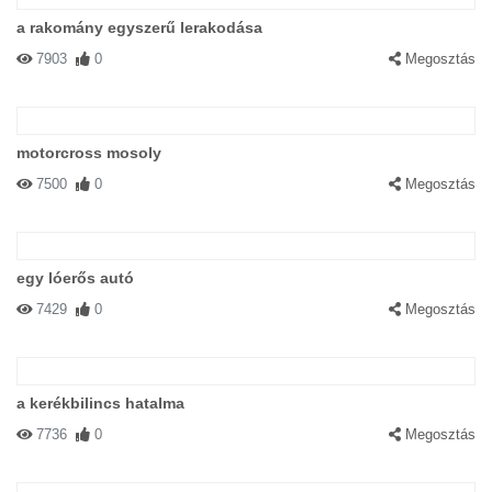
a rakomány egyszerű lerakodása
7903
0
Megosztás
motorcross mosoly
7500
0
Megosztás
egy lóerős autó
7429
0
Megosztás
a kerékbilincs hatalma
7736
0
Megosztás