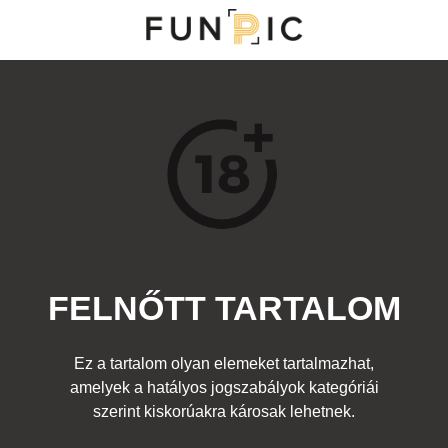
MENÜ
KATEGÓRIÁK
TOP 100
KERESÉS
FELNŐTT TARTALOM
169190
1
Kedvenc
Ez a tartalom olyan elemeket tartalmazhat,
Cím:
amelyek a hatályos jogszabályok kategóriái
És hol a jegy?
Beküldte:
z3piq
Kategória:
szerint kiskorúakra károsak lehetnek.
Felnőtt
Címke:
meztelen
,
csaj
,
pucér
,
metró
,
földalatti