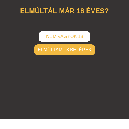
ELMÚLTÁL MÁR 18 ÉVES?
NEM VAGYOK 18
ELMÚLTAM 18 BELÉPEK
ELKÜLD
Hozzászólások (
0
)
Nincsenek hozzászólások