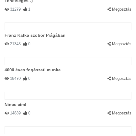
Tehetséges :)
31279
1
Megosztás
Franz Kafka szobor Prágában
21343
0
Megosztás
4000 éves fogászati munka
19470
0
Megosztás
Nincs cím!
14889
0
Megosztás