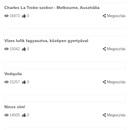
Charles La Trobe szobor - Melbourne, Ausztrália
16973
0
Megosztás
Vízes lufik fagyasztva, középen gyertyával
15042
0
Megosztás
Vodquila
15257
0
Megosztás
Nincs cím!
14505
0
Megosztás