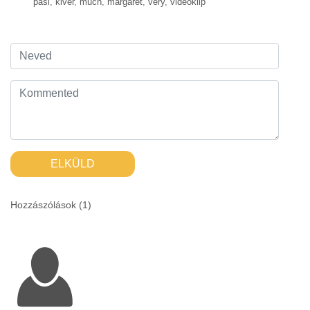
pasi
,
kiver
,
much
,
margaret
,
very
,
videóklip
ELKÜLD
Hozzászólások (
1
)