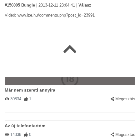
#156005 Bungle
|
2013-12-11 23:04:41
|
Válasz
Videó: www.ize.hu/comments.php?post_id=23991
Már nem szereti annyira
30834
1
Megosztás
Az új telefontartóm
14339
0
Megosztás