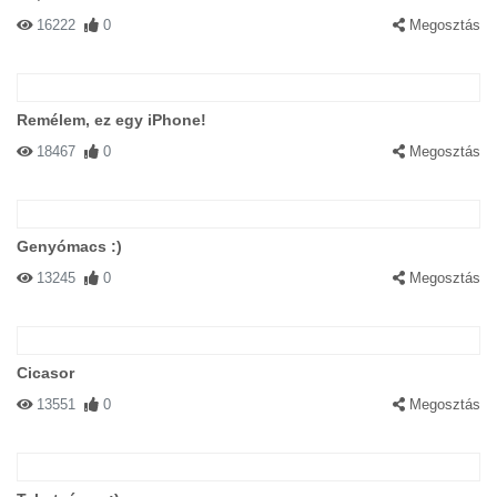
16222
0
Megosztás
Remélem, ez egy iPhone!
18467
0
Megosztás
Genyómacs :)
13245
0
Megosztás
Cicasor
13551
0
Megosztás