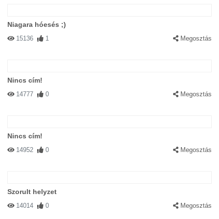
Niagara hóesés ;)
15136
1
Megosztás
Nincs cím!
14777
0
Megosztás
Nincs cím!
14952
0
Megosztás
Szorult helyzet
14014
0
Megosztás