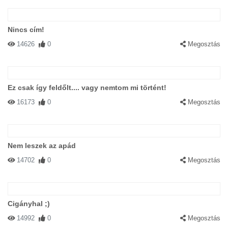
Nincs cím!
14626
0
Megosztás
Ez csak így feldőlt.... vagy nemtom mi történt!
16173
0
Megosztás
Nem leszek az apád
14702
0
Megosztás
Cigányhal ;)
14992
0
Megosztás