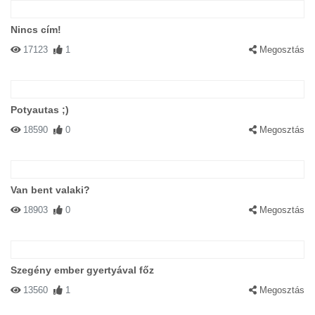
Nincs cím!
17123
1
Megosztás
Potyautas ;)
18590
0
Megosztás
Van bent valaki?
18903
0
Megosztás
Szegény ember gyertyával főz
13560
1
Megosztás