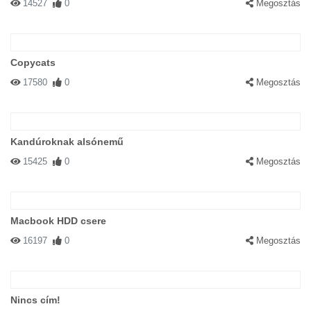
14527
0
Megosztás
Copycats
17580
0
Megosztás
Kandúroknak alsónemű
15425
0
Megosztás
Macbook HDD csere
16197
0
Megosztás
Nincs cím!