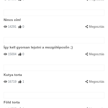
Nincs cím!
14291
0
Megosztás
Így kell gyorsan lejutni a mozgólépcsőn ;)
15004
0
Megosztás
Kutya torta
16719
1
Megosztás
Föld torta