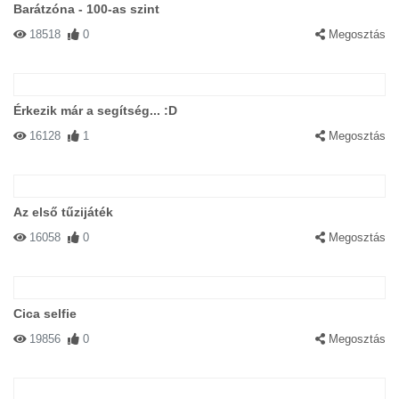
Barátzóna - 100-as szint
18518
0
Megosztás
Érkezik már a segítség... :D
16128
1
Megosztás
Az első tűzijáték
16058
0
Megosztás
Cica selfie
19856
0
Megosztás