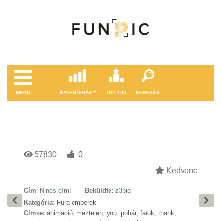
MENÜ
KATEGÓRIÁK
TOP 100
KERESÉS
57830
0
Kedvenc
Cím:
Nincs cím!
Beküldte:
z3piq
Kategória:
Fura emberek
Címke:
animáció
,
meztelen
,
you
,
pohár
,
farok
,
thank
,