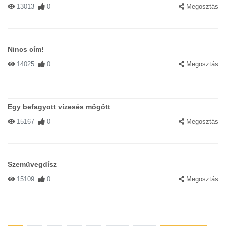
13013
0
Megosztás
Nincs cím!
14025
0
Megosztás
Egy befagyott vízesés mögött
15167
0
Megosztás
Szemüvegdísz
15109
0
Megosztás