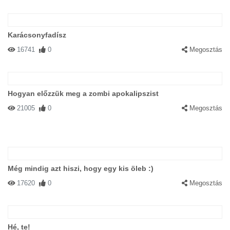
Karácsonyfadísz
16741
0
Megosztás
Hogyan előzzük meg a zombi apokalipszist
21005
0
Megosztás
Még mindig azt hiszi, hogy egy kis öleb :)
17620
0
Megosztás
Hé, te!