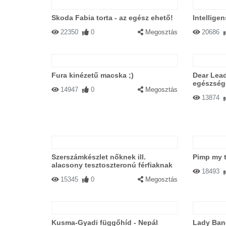
Skoda Fabia torta - az egész ehető!
Intellige
22350
0
Megosztás
20686
Fura kinézetű macska ;)
Dear Leade
egészség
14947
0
Megosztás
13874
Szerszámkészlet nőknek ill.
Pimp my t
alacsony tesztoszteronú férfiaknak
18493
15345
0
Megosztás
Kusma-Gyadi függőhíd - Nepál
Lady Bane