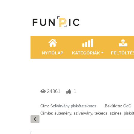
NYITÓLAP
KATEGÓRIÁK
FELTÖLTÉ
24861
1
Cím:
Szivárvány piskótatekercs
Beküldte:
QoQ
Címke:
sütemény
,
szivárvány
,
tekercs
,
színes
,
piskó