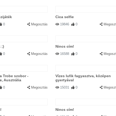
zijáték
Cica selfie
0
Megosztás
19846
0
Megosz
 ;)
Nincs cím!
0
Megosztás
16588
0
Megosz
a Trobe szobor -
Vízes lufik fagyasztva, középen
, Ausztrália
gyertyával
0
Megosztás
15031
0
Megosz
!
Nincs cím!