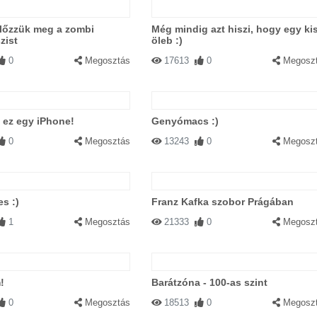
lőzzük meg a zombi
Még mindig azt hiszi, hogy egy ki
zist
öleb :)
0
Megosztás
17613
0
Megosz
 ez egy iPhone!
Genyómacs :)
0
Megosztás
13243
0
Megosz
s :)
Franz Kafka szobor Prágában
1
Megosztás
21333
0
Megosz
!
Barátzóna - 100-as szint
0
Megosztás
18513
0
Megosz