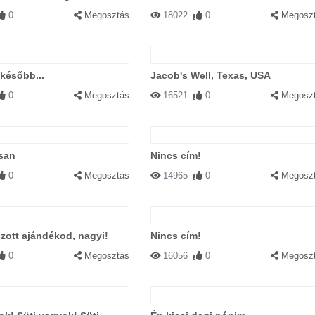
0
Megosztás
18022
0
Megosz
 később...
Jacob's Well, Texas, USA
0
Megosztás
16521
0
Megosz
san
Nincs cím!
0
Megosztás
14965
0
Megosz
aszott ajándékod, nagyi!
Nincs cím!
0
Megosztás
16056
0
Megosz