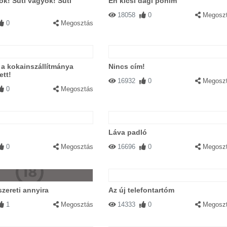
ok! Süti vagyok! Süti
Én kicsi dagi pónim
18058
0
Megosz
0
Megosztás
a kokainszállítmánya
Nincs cím!
tt!
16932
0
Megosz
0
Megosztás
Láva padló
0
Megosztás
16696
0
Megosz
zereti annyira
Az új telefontartóm
1
Megosztás
14333
0
Megosz