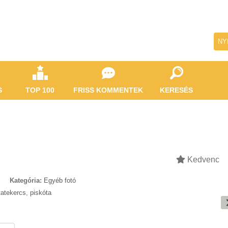
NY
S
TOP 100
FRISS KOMMENTEK
KERESÉS
Kedvenc
Kategória:
Egyéb fotó
tatekercs
,
piskóta