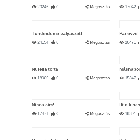
20246
0
Megosztás
17042
Tündérdöme pályaszett
Pár évvel
24154
0
Megosztás
18471
Nutella torta
Másnapo
18006
0
Megosztás
15847
Nincs cím!
Itt a kib
17471
0
Megosztás
19391