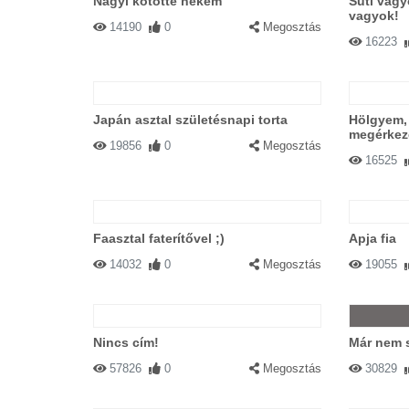
Nagyi kötötte nekem
Süti vagy
vagyok!
14190
0
Megosztás
16223
Japán asztal születésnapi torta
Hölgyem, 
megérkeze
19856
0
Megosztás
16525
Faasztal faterítővel ;)
Apja fia
14032
0
Megosztás
19055
Nincs cím!
Már nem s
57826
0
Megosztás
30829