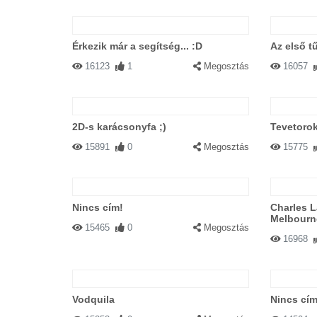
Érkezik már a segítség... :D
Az első tű
16123
1
Megosztás
16057
2D-s karácsonyfa ;)
Tevetorok
15891
0
Megosztás
15775
Nincs cím!
Charles L
Melbourne
15465
0
Megosztás
16968
Vodquila
Nincs cím