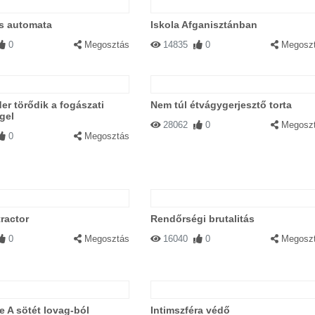
ns automata
Iskola Afganisztánban
0
Megosztás
14835
0
Megosz
r törődik a fogászati ​​
Nem túl étvágygerjesztő torta
gel
28062
0
Megosz
0
Megosztás
ractor
Rendőrségi brutalitás
0
Megosztás
16040
0
Megosz
 A sötét lovag-ból
Intimszféra védő