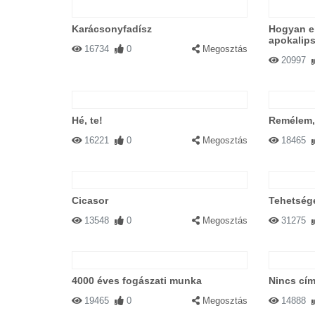
Karácsonyfadísz
Hogyan e
apokalips
16734
0
Megosztás
20997
Hé, te!
Remélem,
16221
0
Megosztás
18465
Cicasor
Tehetsége
13548
0
Megosztás
31275
4000 éves fogászati munka
Nincs cím
19465
0
Megosztás
14888