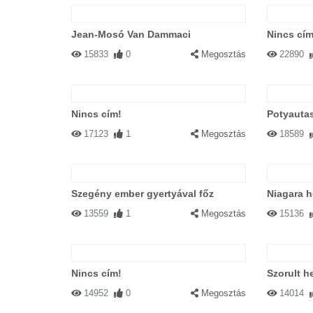
Jean-Mosó Van Dammaci
Nincs cím
15833
0
Megosztás
22890
Nincs cím!
Potyautas
17123
1
Megosztás
18589
Szegény ember gyertyával főz
Niagara h
13559
1
Megosztás
15136
Nincs cím!
Szorult h
14952
0
Megosztás
14014