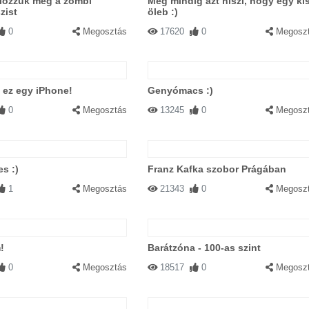
lőzzük meg a zombi
Még mindig azt hiszi, hogy egy ki
zist
öleb :)
0
Megosztás
17620
0
Megosz
 ez egy iPhone!
Genyómacs :)
0
Megosztás
13245
0
Megosz
s :)
Franz Kafka szobor Prágában
1
Megosztás
21343
0
Megosz
!
Barátzóna - 100-as szint
0
Megosztás
18517
0
Megosz