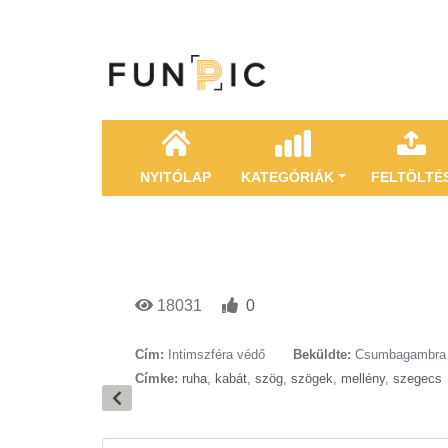
NYITÓLAP
KATEGÓRIÁK
FELTÖLTÉ
18031
0
Cím:
Intimszféra védő
Beküldte:
Csumbagambra
Címke:
ruha
,
kabát
,
szög
,
szögek
,
mellény
,
szegecs