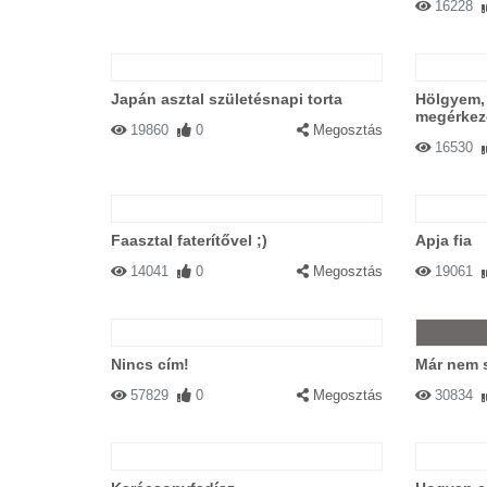
16228
Japán asztal születésnapi torta
Hölgyem, 
megérkeze
19860
0
Megosztás
16530
Faasztal faterítővel ;)
Apja fia
14041
0
Megosztás
19061
Nincs cím!
Már nem s
57829
0
Megosztás
30834