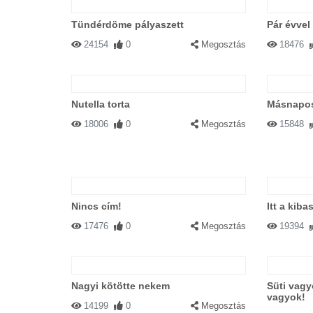
Tündérdöme pályaszett
Pár évvel
24154
0
Megosztás
18476
Nutella torta
Másnapo
18006
0
Megosztás
15848
Nincs cím!
Itt a kib
17476
0
Megosztás
19394
Nagyi kötötte nekem
Süti vagy
vagyok!
14199
0
Megosztás