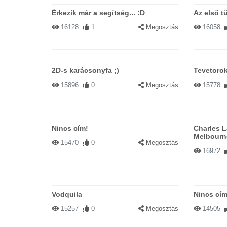
Érkezik már a segítség... :D
Az első tű
16128
1
Megosztás
16058
2D-s karácsonyfa ;)
Tevetorok
15896
0
Megosztás
15778
Nincs cím!
Charles L
Melbourne
15470
0
Megosztás
16972
Vodquila
Nincs cím
15257
0
Megosztás
14505