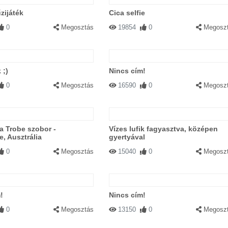
zijáték
Cica selfie
0
Megosztás
19854
0
Megosz
 ;)
Nincs cím!
0
Megosztás
16590
0
Megosz
a Trobe szobor -
Vízes lufik fagyasztva, középen
, Ausztrália
gyertyával
0
Megosztás
15040
0
Megosz
!
Nincs cím!
0
Megosztás
13150
0
Megosz