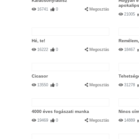
Karácsonyfadísz
Hogyan e
apokalips
16741
0
Megosztás
21005
Hé, te!
Remélem,
16222
0
Megosztás
18467
Cicasor
Tehetsége
13550
0
Megosztás
31278
4000 éves fogászati munka
Nincs cím
19469
0
Megosztás
14889