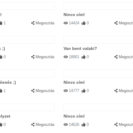
!
Nincs cím!
1
Megosztás
14424
0
Megosz
 ;)
Van bent valaki?
0
Megosztás
18901
0
Megosz
óesés ;)
Nincs cím!
1
Megosztás
14777
0
Megosz
elyzet
Nincs cím!
0
Megosztás
14626
0
Megosz