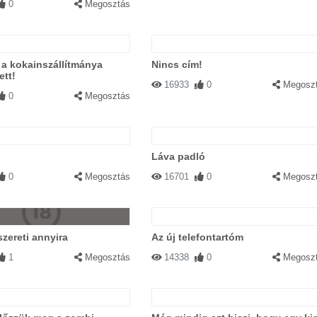
0
Megosztás
a kokainszállítmánya
Nincs cím!
tt!
16933
0
Megosz
0
Megosztás
Láva padló
0
Megosztás
16701
0
Megosz
zereti annyira
Az új telefontartóm
1
Megosztás
14338
0
Megosz