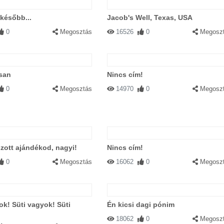
 később...
Jacob's Well, Texas, USA
0
Megosztás
16526
0
Megosz
san
Nincs cím!
0
Megosztás
14970
0
Megosz
aszott ajándékod, nagyi!
Nincs cím!
0
Megosztás
16062
0
Megosz
ok! Süti vagyok! Süti
Én kicsi dagi pónim
18062
0
Megosz