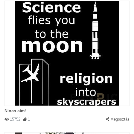
Nincs cím!
15752
1
Megosztás