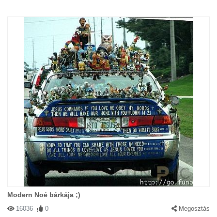
Modern Noé bárkája ;)
16036
0
Megosztás