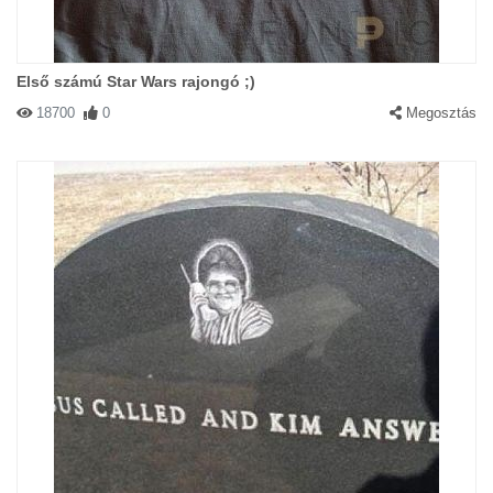
Első számú Star Wars rajongó ;)
18700
0
Megosztás