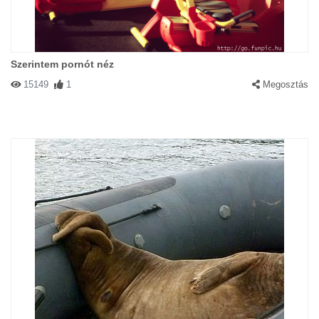
Szerintem pornót néz
15149
1
Megosztás