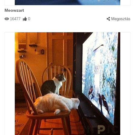
Meowzart
16477
0
Megosztás