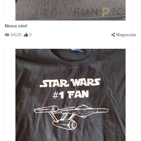
Nincs cím!
14120
0
Megosztás