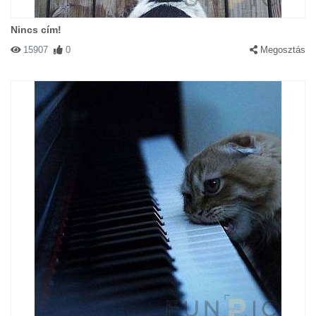
Nincs cím!
15907
0
Megosztás