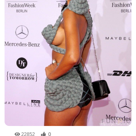
22852
0