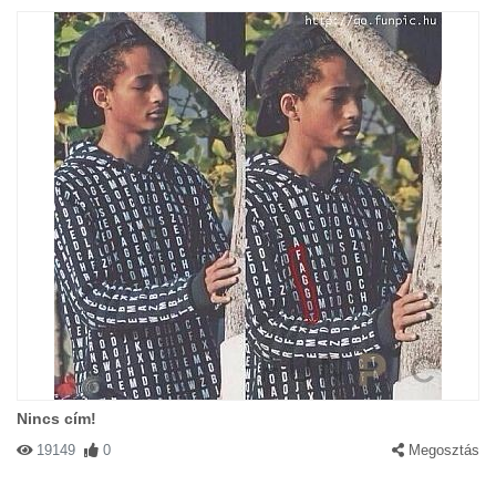
Nincs cím!
19149
0
Megosztás