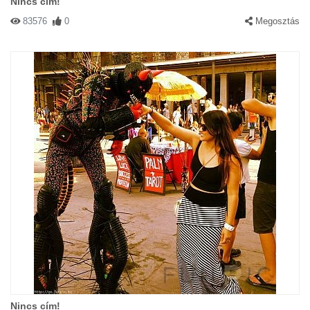
Nincs cím!
83576
0
Megosztás
Nincs cím!