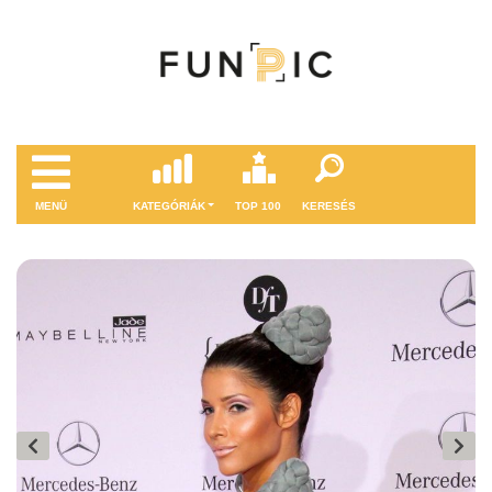
MENÜ
KATEGÓRIÁK
TOP 100
KERESÉS