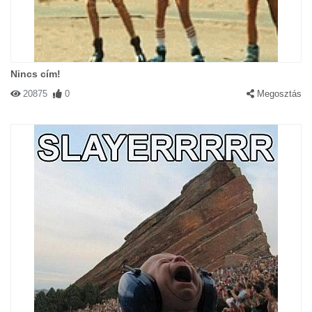
Nincs cím!
20875
0
Megosztás