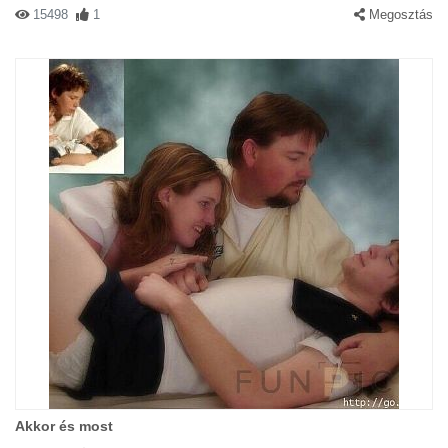
15498
1
Megosztás
Akkor és most