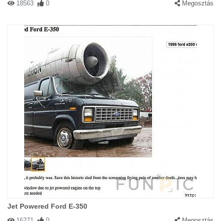
18563
0
Megosztás
Jet Powered Ford E-350
16271
0
Megosztás