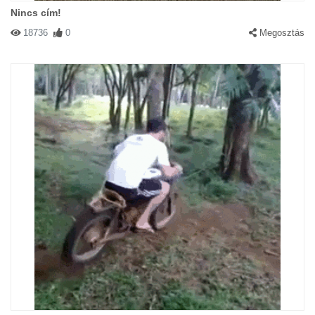
Nincs cím!
18736
0
Megosztás