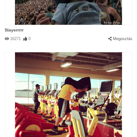
Slayerrrrr
16271
0
Megosztás