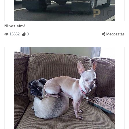
Nincs cím!
15552
0
Megosztás