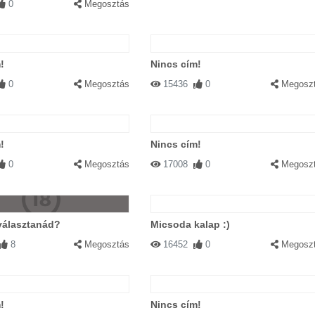
0
Megosztás
!
Nincs cím!
0
Megosztás
15436
0
Megosz
!
Nincs cím!
0
Megosztás
17008
0
Megosz
választanád?
Micsoda kalap :)
8
Megosztás
16452
0
Megosz
!
Nincs cím!