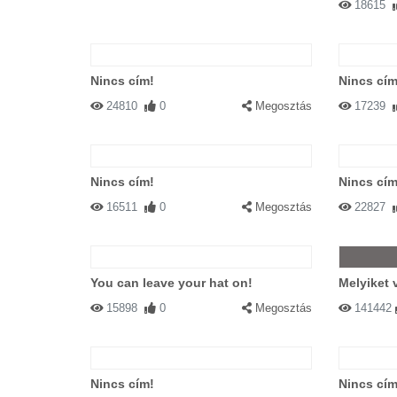
18615
Nincs cím!
Nincs cím
24810
0
Megosztás
17239
Nincs cím!
Nincs cím
16511
0
Megosztás
22827
You can leave your hat on!
Melyiket 
15898
0
Megosztás
141442
Nincs cím!
Nincs cím