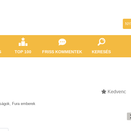
NY
S
TOP 100
FRISS KOMMENTEK
KERESÉS
Kedvenc
tságok
,
Fura emberek