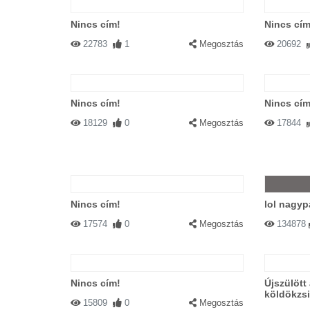
Nincs cím!
Nincs cím
22783
1
Megosztás
20692
Nincs cím!
Nincs cím
18129
0
Megosztás
17844
Nincs cím!
lol nagyp
17574
0
Megosztás
134878
Nincs cím!
Újszülött
köldökzsi
15809
0
Megosztás