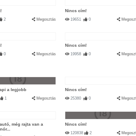
!
Nincs cím!
2
Megosztás
19651
0
Megosz
!
Nincs cím!
0
Megosztás
19958
0
Megosz
api a legjobb
Nincs cím!
1
Megosztás
25380
0
Megosz
 autó, még rajta van a
Nincs cím!
nór...
120838
2
Megosz