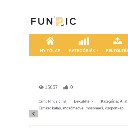
NYITÓLAP
KATEGÓRIÁK
FELTÖLTÉ
15057
0
Cím:
Nincs cím!
Beküldte:
-
Kategória:
Álla
Címke:
kalap
,
mosómedve
,
mosómaci
,
csoportkép