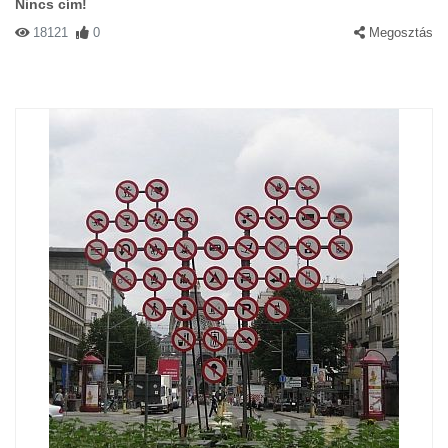
Nincs cím!
18121
0
Megosztás