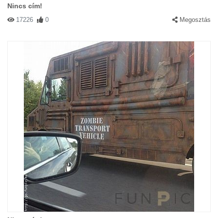
Nincs cím!
17226
0
Megosztás