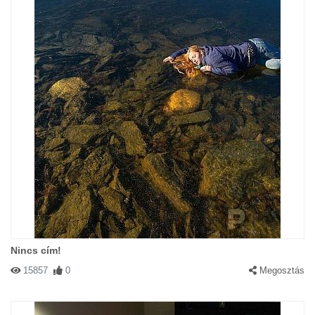
Nincs cím!
15857
0
Megosztás