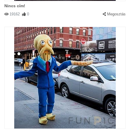
Nincs cím!
19162
0
Megosztás