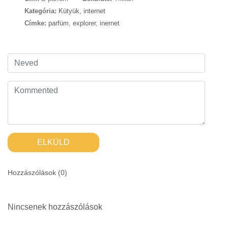
Kategória:
Kütyük, internet
Címke:
parfüm
,
explorer
,
inernet
ELKÜLD
Hozzászólások (
0
)
Nincsenek hozzászólások