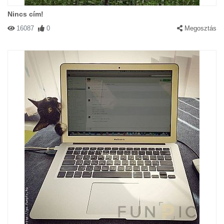
Nincs cím!
16087
0
Megosztás