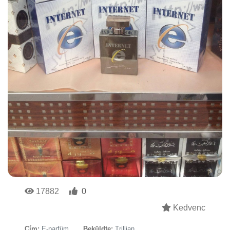
17882
0
Kedvenc
Cím:
E-parfüm
Beküldte:
Trillian