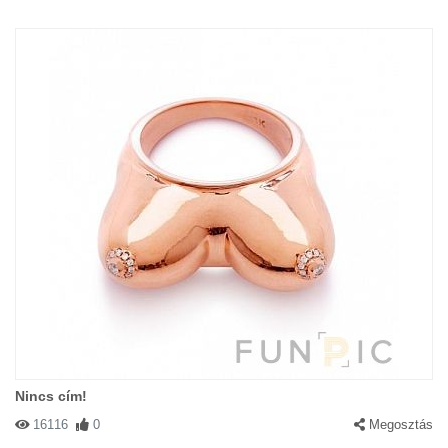
Nincs cím!
16116
0
Megosztás