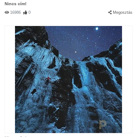
Nincs cím!
16986
0
Megosztás