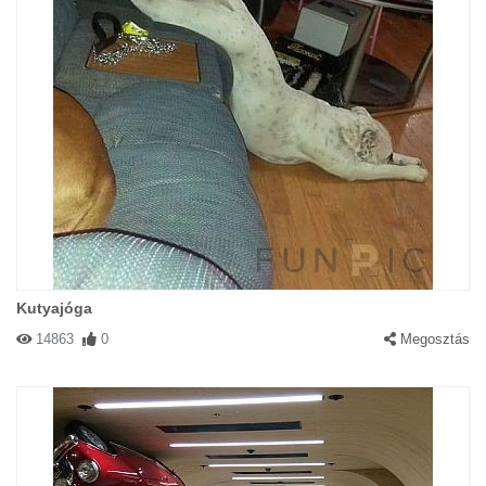
Kutyajóga
14863
0
Megosztás