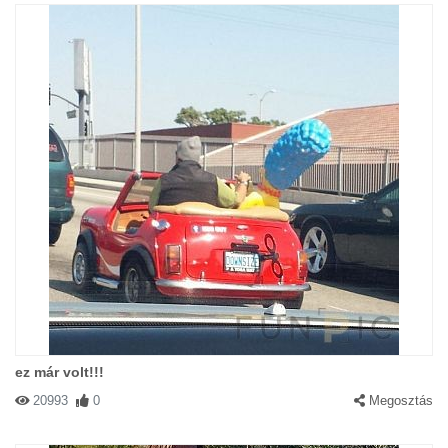
ez már volt!!!
20993
0
Megosztás