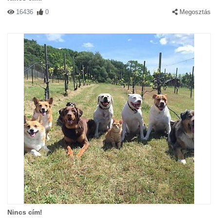
16436
0
Megosztás
Nincs cím!