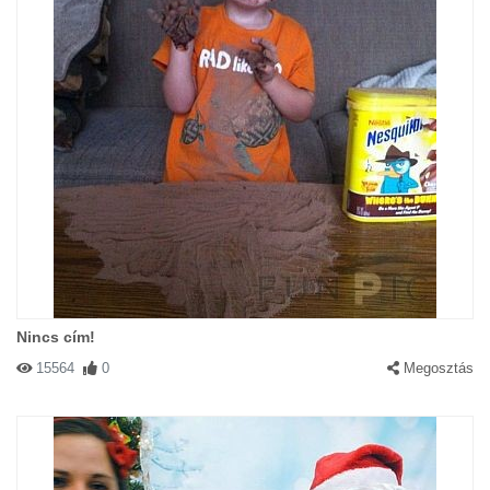
Nincs cím!
15564
0
Megosztás