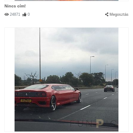
Nincs cím!
24871
0
Megosztás