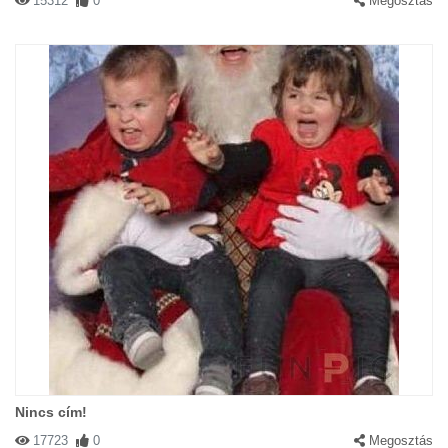
15312
0
Megosztás
Nincs cím!
17723
0
Megosztás