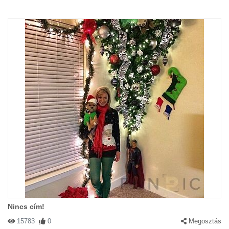
Nincs cím!
15783
0
Megosztás