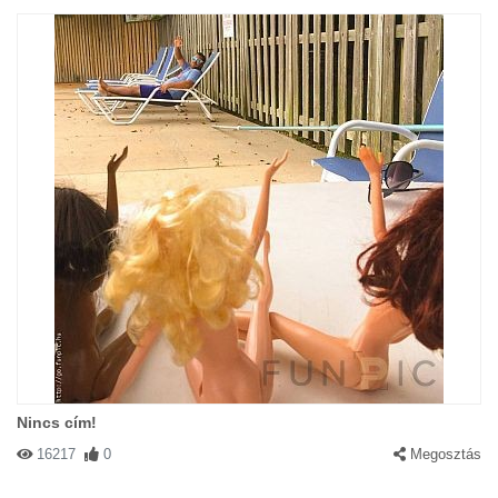
Nincs cím!
16217
0
Megosztás