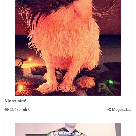
Nincs cím!
15475
0
Megosztás