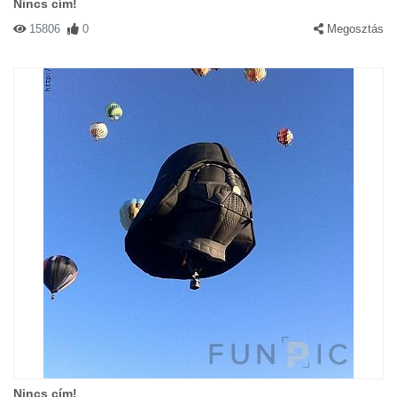
Nincs cím!
15806
0
Megosztás
Nincs cím!