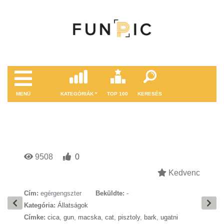
MENÜ
KATEGÓRIÁK
TOP 100
KERESÉS
9508
0
Kedvenc
Cím:
egérgengszter
Beküldte:
-
Kategória:
Állatságok
Címke:
cica
,
gun
,
macska
,
cat
,
pisztoly
,
bark
,
ugatni