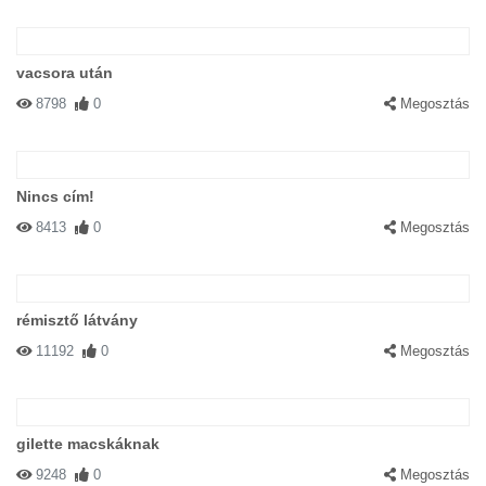
vacsora után
8798
0
Megosztás
Nincs cím!
8413
0
Megosztás
rémisztő látvány
11192
0
Megosztás
gilette macskáknak
9248
0
Megosztás