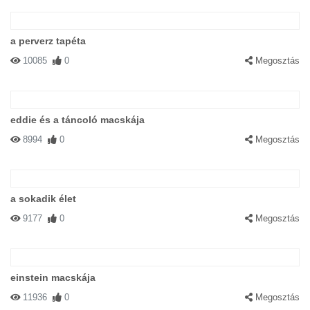
a perverz tapéta
10085
0
Megosztás
eddie és a táncoló macskája
8994
0
Megosztás
a sokadik élet
9177
0
Megosztás
einstein macskája
11936
0
Megosztás