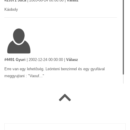
#29971 Juca
|
2003-08-14 00:00:00
|
Válasz
Káoboly
#4491 Gyuri
|
2002-12-24 00:00:00
|
Válasz
Erre van egy lehetőség. Leönteni benzinnel és egy gyufával
meggyujtani : "Vaouf..."