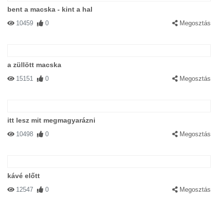
bent a macska - kint a hal
10459
0
Megosztás
a züllött macska
15151
0
Megosztás
itt lesz mit megmagyarázni
10498
0
Megosztás
kávé előtt
12547
0
Megosztás