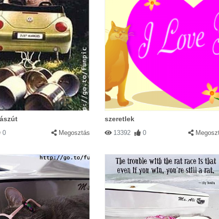
Válasz
|
Válasz
 arik!!
ászút
szeretlek
0
Megosztás
13392
0
Megosz
00:00
|
Válasz