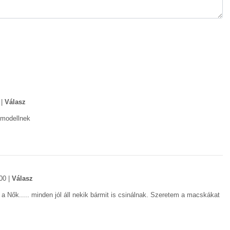
|
Válasz
 modellnek
00
|
Válasz
 Nők..... minden jól áll nekik bármit is csinálnak. Szeretem a macskákat