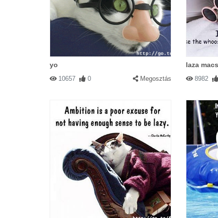
#9448 Baby
|
2003-02-14 00:00:00
|
A cicáknál is létezhet szerelem n
yo
laza mac
10657
0
Megosztás
8982