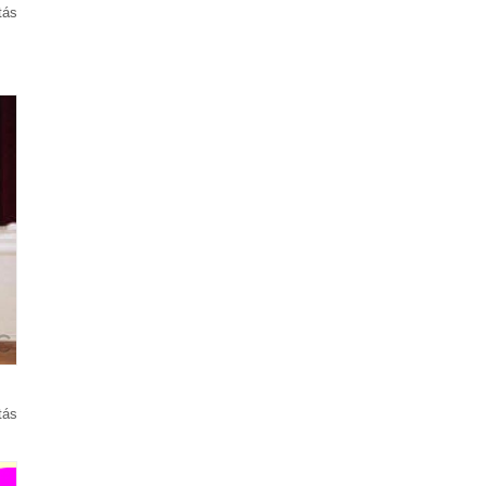
tás
tás