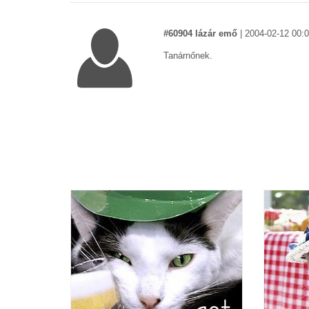
#60904 lázár emő
|
2004-02-12 00:
Tanárnőnek.
#60905 ÉÉÉn
|
2004-02-12 00:00:00
Cukii... wow.
#60906 ikj
|
2004-02-12 00:00:00
|
V
ari ari ari mindenki ari