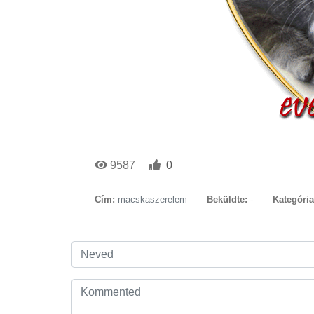
9587
0
Cím:
macskaszerelem
Beküldte:
-
Kategória