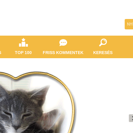
NY
S
TOP 100
FRISS KOMMENTEK
KERESÉS