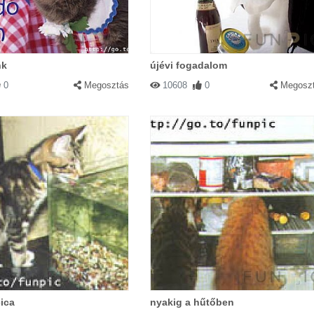
11 00:00:00
|
Válasz
nk
újévi fogadalom
0
Megosztás
10608
0
Megosz
|
Válasz
00
|
Válasz
ica
nyakig a hűtőben