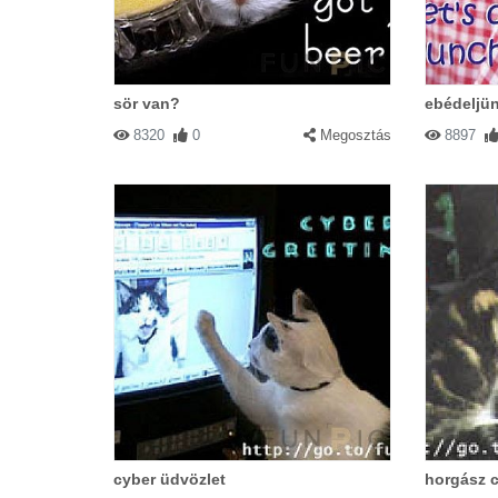
#60681 Soltész Adrienn
|
2004-02-
Puszi mami szeretlek Adri
sör van?
ebédeljü
8320
0
Megosztás
8897
#60682 merci
|
2004-02-11 00:00:00
aranyosak de lehetnének jobbak is!
#60683 Káálulu
|
2004-02-11 00:00:
Tiszta arik
cyber üdvözlet
horgász c