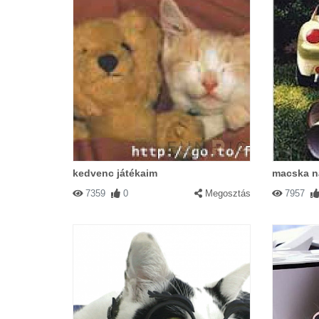
#59856 Fafa
|
2004-02-07 00:00:00
|
Nagyon aranyosak!
#50550 Xtina
|
2003-12-30 00:00:00
NAgyon jól meg van csinálva nagyon
kedvenc játékaim
macska n
7359
0
Megosztás
7957
#9551 Robinson13
|
2003-02-15 00:
Nagyon ari cica.