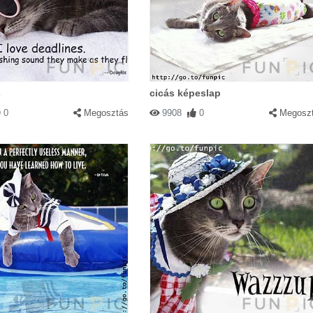
Válasz
emcsak az embereknél. Hát nem aranyosak????
s
cicás képeslap
0
Megosztás
9908
0
Megosz