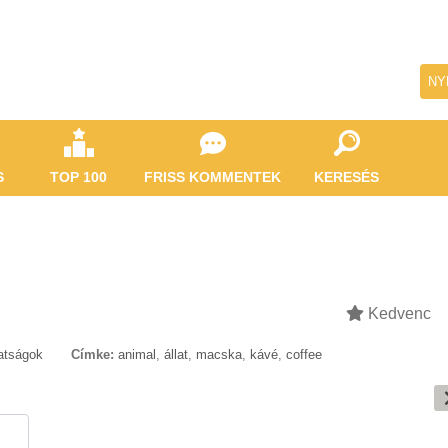
NY
S
TOP 100
FRISS KOMMENTEK
KERESÉS
Kedvenc
latságok
Címke:
animal
,
állat
,
macska
,
kávé
,
coffee