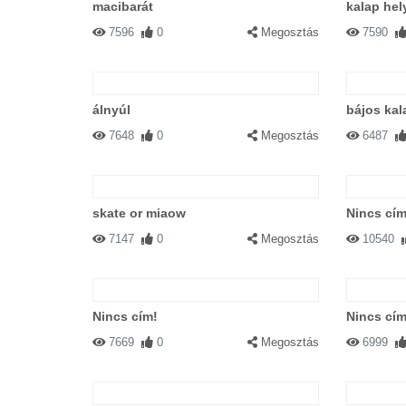
macibarát
kalap hel
7596
0
Megosztás
7590
álnyúl
bájos ka
7648
0
Megosztás
6487
skate or miaow
Nincs cím
7147
0
Megosztás
10540
Nincs cím!
Nincs cím
7669
0
Megosztás
6999