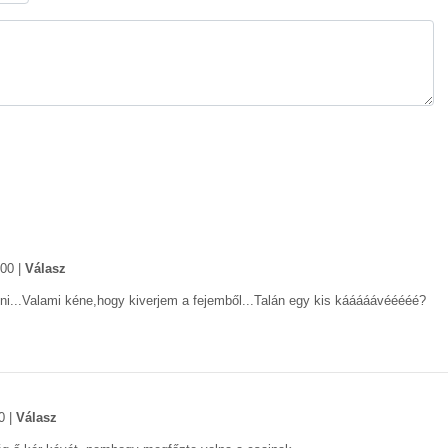
:00
|
Válasz
ni...Valami kéne,hogy kiverjem a fejemből...Talán egy kis kááááávééééé?
0
|
Válasz