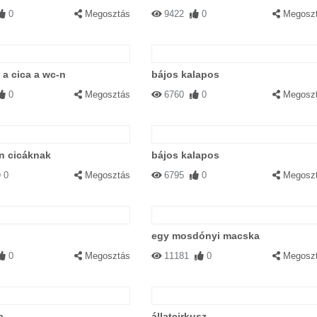
0
Megosztás
9422
0
Megosz
l a cica a wc-n
bájos kalapos
0
Megosztás
6760
0
Megosz
n cicáknak
bájos kalapos
0
Megosztás
6795
0
Megosz
egy mosdónyi macska
0
Megosztás
11181
0
Megosz
a
állatcirkusz