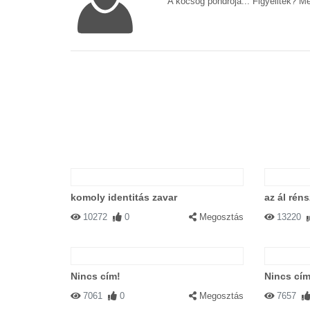
A köcsög pondrója... Figyelitek? M
komoly identitás zavar
az ál rén
10272
0
Megosztás
13220
Nincs cím!
Nincs cím
7061
0
Megosztás
7657