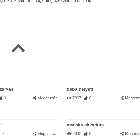
ég ő kér kávét, nemhogy megfőzte volna a csajnak...
szarvas
baba helyett
0
Megosztás
7867
0
Megosz
!
macska akvárium
0
Megosztás
8933
0
Megosz