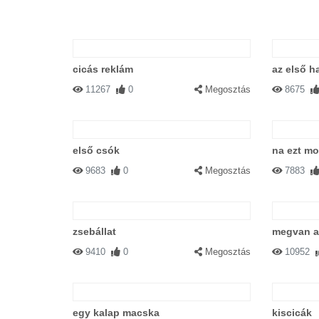
cicás reklám
az első h
11267
0
Megosztás
8675
első csók
na ezt m
9683
0
Megosztás
7883
zsebállat
megvan a
9410
0
Megosztás
10952
egy kalap macska
kiscicák