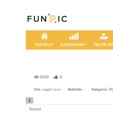
NYITÓLAP
KATEGÓRIÁK
FELTÖLTÉ
9059
0
Cím:
reggeli cicus
Beküldte:
-
Kategória:
Ál