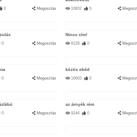
0
Megosztás
10832
0
Megosz
azulás
Nincs cím!
0
Megosztás
8128
0
Megosz
oma
közös ebéd
0
Megosztás
10603
0
Megosz
zázlábú
az árnyék rém
0
Megosztás
9244
0
Megosz