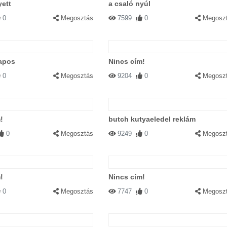
yett
a csaló nyúl
0
Megosztás
7599
0
Megosz
lapos
Nincs cím!
0
Megosztás
9204
0
Megosz
!
butch kutyaeledel reklám
0
Megosztás
9249
0
Megosz
!
Nincs cím!
0
Megosztás
7747
0
Megosz