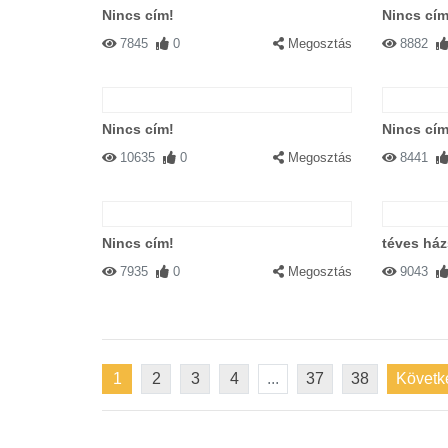
Nincs cím!
Nincs cím
7845
0
Megosztás
8882
Nincs cím!
Nincs cím
10635
0
Megosztás
8441
Nincs cím!
téves há
7935
0
Megosztás
9043
1
2
3
4
...
37
38
Követk