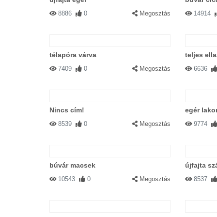
8886
0
Megosztás
14914
télapóra várva
teljes ell
7409
0
Megosztás
6636
Nincs cím!
egér lak
8539
0
Megosztás
9774
búvár macsek
újfajta s
10543
0
Megosztás
8537