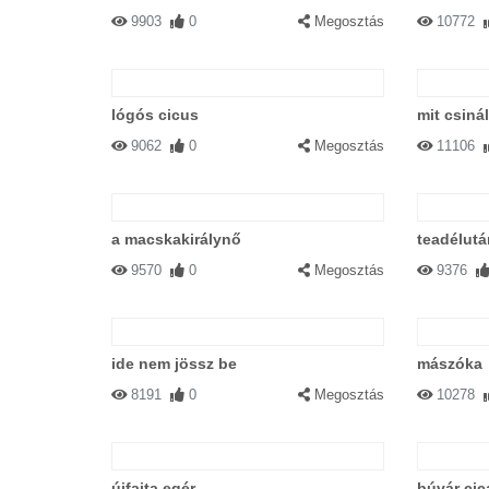
9903
0
Megosztás
10772
lógós cicus
mit csiná
9062
0
Megosztás
11106
a macskakirálynő
teadélutá
9570
0
Megosztás
9376
ide nem jössz be
mászóka
8191
0
Megosztás
10278
újfajta egér
búvár cic