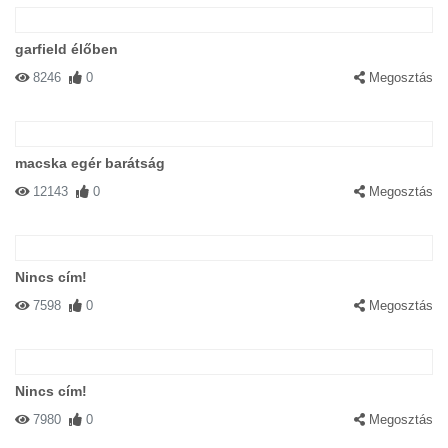
garfield élőben
8246
0
Megosztás
macska egér barátság
12143
0
Megosztás
Nincs cím!
7598
0
Megosztás
Nincs cím!
7980
0
Megosztás