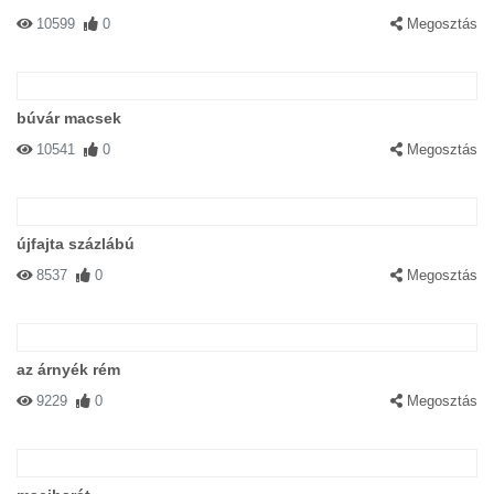
10599
0
Megosztás
búvár macsek
10541
0
Megosztás
újfajta százlábú
8537
0
Megosztás
az árnyék rém
9229
0
Megosztás