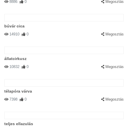
8886
0
Megosztás
búvár cica
14910
0
Megosztás
állatcirkusz
10832
0
Megosztás
télapóra várva
7398
0
Megosztás
teljes ellazulás