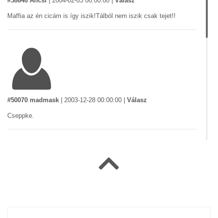
#58648 Ancsi
|
2004-02-03 00:00:00
|
Válasz
Maffia az én cicám is így iszik!Tálból nem iszik csak tejet!!
#50070 madmask
|
2003-12-28 00:00:00
|
Válasz
Cseppke.
#22486 Maywu
|
2003-06-23 00:00:00
|
Válasz
Cica!Csak így tovább!Már most okosabb vagy mint a társaid,ilyen