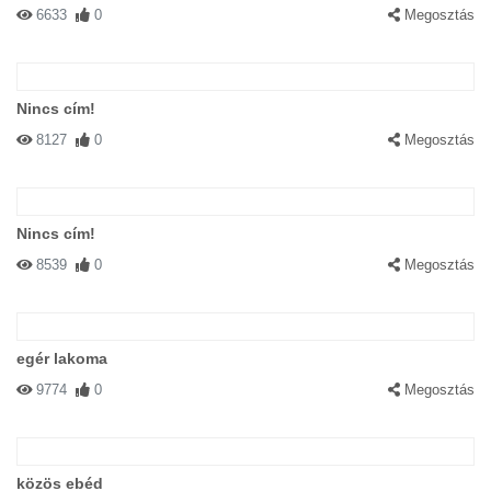
6633
0
Megosztás
Nincs cím!
8127
0
Megosztás
Nincs cím!
8539
0
Megosztás
egér lakoma
9774
0
Megosztás
közös ebéd