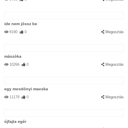
ide nem jössz be
8190
0
Megosztás
mászóka
10266
0
Megosztás
egy mosdónyi macska
11178
0
Megosztás
újfajta egér