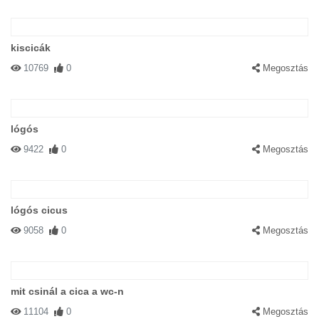
kiscicák
10769
0
Megosztás
lógós
9422
0
Megosztás
lógós cicus
9058
0
Megosztás
mit csinál a cica a wc-n
11104
0
Megosztás