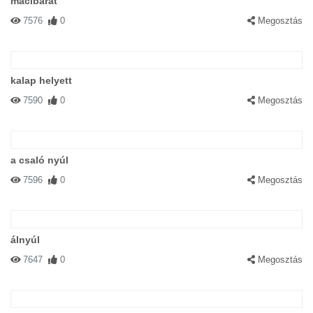
macibarát
7576
0
Megosztás
kalap helyett
7590
0
Megosztás
a csaló nyúl
7596
0
Megosztás
álnyúl
7647
0
Megosztás