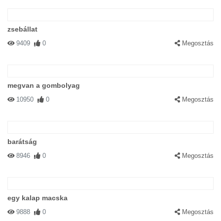
zsebállat
9409
0
Megosztás
megvan a gombolyag
10950
0
Megosztás
barátság
8946
0
Megosztás
egy kalap macska
9888
0
Megosztás