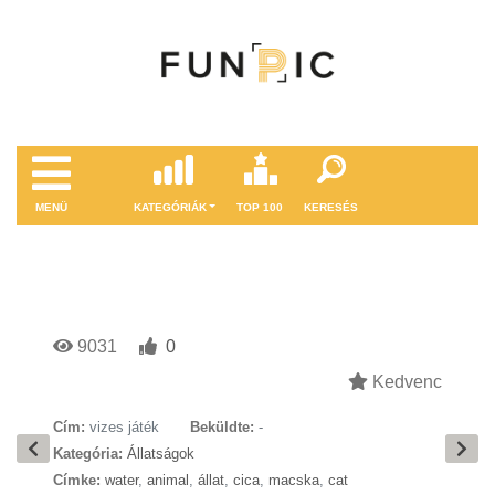
MENÜ
KATEGÓRIÁK
TOP 100
KERESÉS
9031
0
Kedvenc
Cím:
vizes játék
Beküldte:
-
Kategória:
Állatságok
Címke:
water
,
animal
,
állat
,
cica
,
macska
,
cat