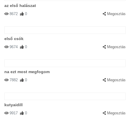
alakokmiadt,mint te,fejlődött az evolúció..-)
az első halászat
8672
0
Megosztás
első csók
9674
0
Megosztás
#1738 Eva
|
2002-11-25 00:00:00
|
Válasz
Most kiprobalom a cicamozsdast!
na ezt most megfogom
7882
0
Megosztás
kutyaidill
9917
0
Megosztás