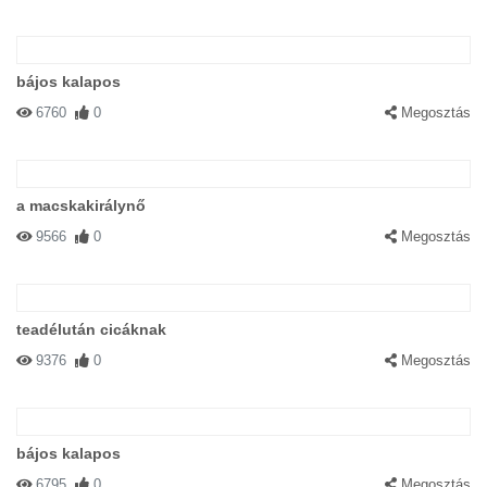
bájos kalapos
6760
0
Megosztás
a macskakirálynő
9566
0
Megosztás
teadélután cicáknak
9376
0
Megosztás
bájos kalapos
6795
0
Megosztás