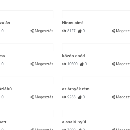
azulás
Nincs cím!
0
Megosztás
8127
0
Megosz
oma
közös ebéd
0
Megosztás
10600
0
Megosz
zázlábú
az árnyék rém
0
Megosztás
9233
0
Megosz
yett
a csaló nyúl