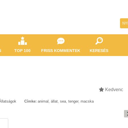
NY
S
TOP 100
FRISS KOMMENTEK
KERESÉS
Kedvenc
Állatságok
Címke:
animal
,
állat
,
sea
,
tenger
,
macska