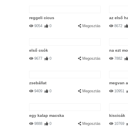
reggeli cicus
az első h
9054
0
Megosztás
8672
első csók
na ezt m
9677
0
Megosztás
7882
zsebállat
megvan a
9409
0
Megosztás
10951
egy kalap macska
kiscicák
9888
0
Megosztás
10769