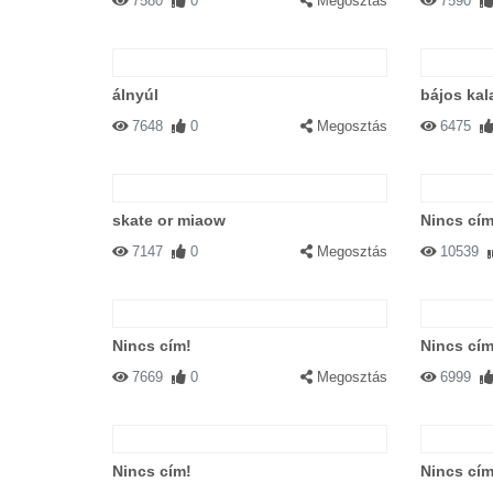
7580
0
Megosztás
7590
álnyúl
bájos ka
7648
0
Megosztás
6475
skate or miaow
Nincs cím
7147
0
Megosztás
10539
Nincs cím!
Nincs cím
7669
0
Megosztás
6999
Nincs cím!
Nincs cím