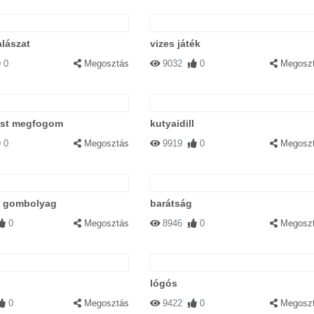
alászat
vizes játék
0
Megosztás
9032
0
Megosz
ost megfogom
kutyaidill
0
Megosztás
9919
0
Megosz
 gombolyag
barátság
0
Megosztás
8946
0
Megosz
lógós
0
Megosztás
9422
0
Megosz