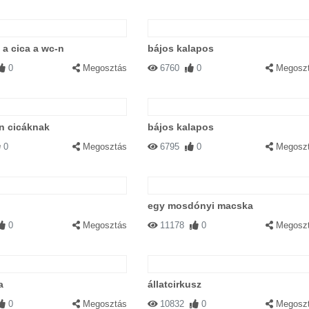
l a cica a wc-n
bájos kalapos
0
Megosztás
6760
0
Megosz
n cicáknak
bájos kalapos
0
Megosztás
6795
0
Megosz
egy mosdónyi macska
0
Megosztás
11178
0
Megosz
a
állatcirkusz
0
Megosztás
10832
0
Megosz