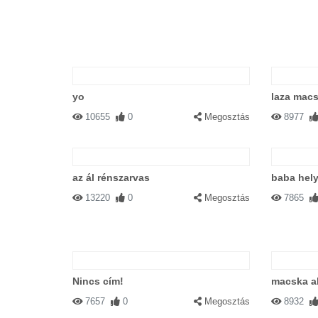
yo
laza mac
10655
0
Megosztás
8977
az ál rénszarvas
baba hely
13220
0
Megosztás
7865
Nincs cím!
macska a
7657
0
Megosztás
8932