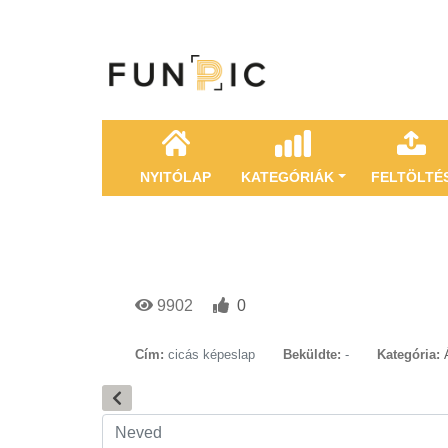
NYITÓLAP
KATEGÓRIÁK
FELTÖLTÉ
9902
0
Cím:
cicás képeslap
Beküldte:
-
Kategória: