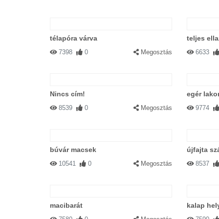
télapóra várva
teljes ell
7398
0
Megosztás
6633
Nincs cím!
egér lak
8539
0
Megosztás
9774
búvár macsek
újfajta s
10541
0
Megosztás
8537
macibarát
kalap hel