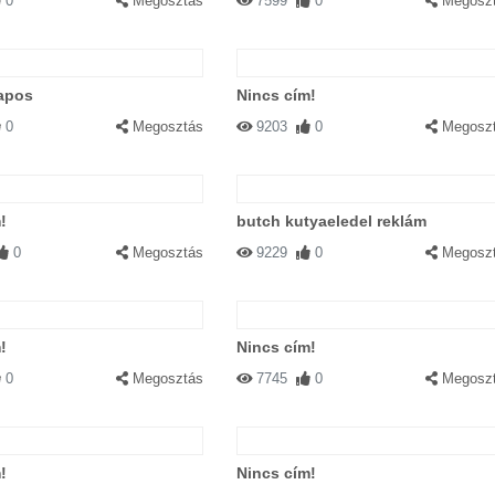
0
Megosztás
7599
0
Megosz
lapos
Nincs cím!
0
Megosztás
9203
0
Megosz
!
butch kutyaeledel reklám
0
Megosztás
9229
0
Megosz
!
Nincs cím!
0
Megosztás
7745
0
Megosz
!
Nincs cím!