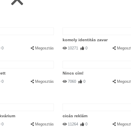
s
komoly identitás zavar
0
Megosztás
10271
0
Megosz
ett
Nincs cím!
0
Megosztás
7060
0
Megosz
kvárium
cicás reklám
0
Megosztás
11264
0
Megosz