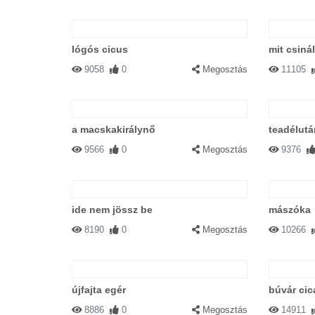
lógós cicus
mit csiná
9058
0
Megosztás
11105
a macskakirálynő
teadélutá
9566
0
Megosztás
9376
ide nem jössz be
mászóka
8190
0
Megosztás
10266
újfajta egér
búvár cic
8886
0
Megosztás
14911