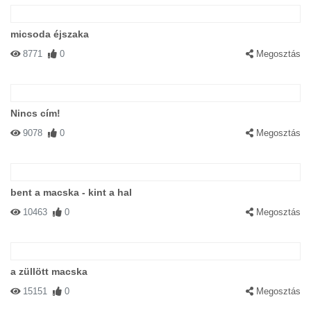
micsoda éjszaka
8771
0
Megosztás
Nincs cím!
9078
0
Megosztás
bent a macska - kint a hal
10463
0
Megosztás
a züllött macska
15151
0
Megosztás