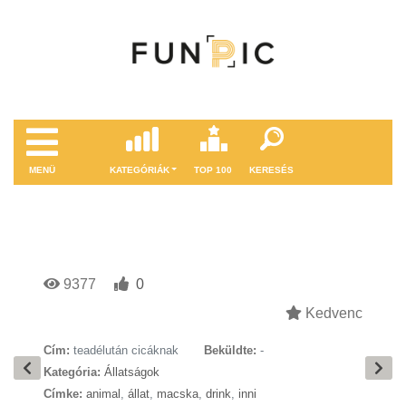
MENÜ
KATEGÓRIÁK
TOP 100
KERESÉS
9377
0
Kedvenc
Cím:
teadélután cicáknak
Beküldte:
-
Kategória:
Állatságok
Címke:
animal
,
állat
,
macska
,
drink
,
inni