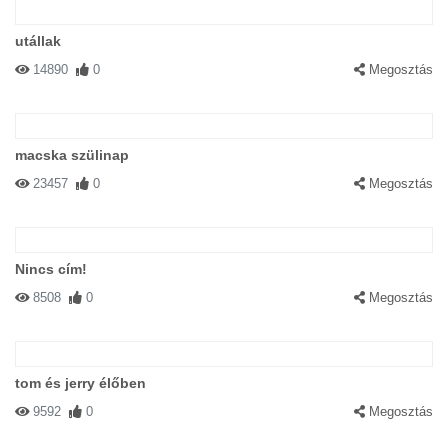
utállak
14890
0
Megosztás
macska szülinap
23457
0
Megosztás
Nincs cím!
8508
0
Megosztás
tom és jerry élőben
9592
0
Megosztás