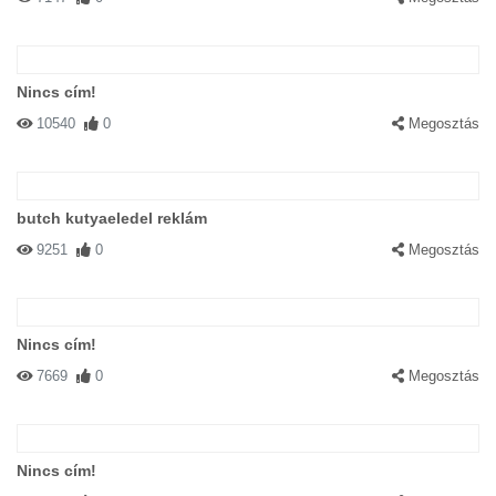
Nincs cím!
10540
0
Megosztás
butch kutyaeledel reklám
9251
0
Megosztás
Nincs cím!
7669
0
Megosztás
Nincs cím!