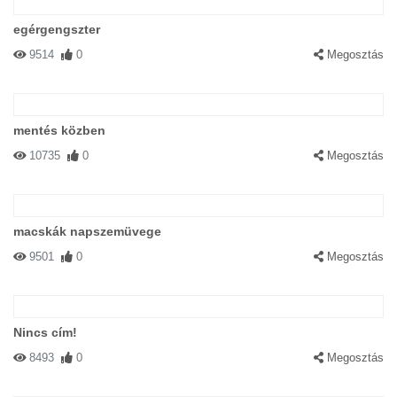
egérgengszter
9514
0
Megosztás
mentés közben
10735
0
Megosztás
macskák napszemüvege
9501
0
Megosztás
Nincs cím!
8493
0
Megosztás