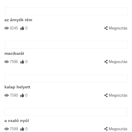
az árnyék rém
9245
0
Megosztás
macibarát
7596
0
Megosztás
kalap helyett
7590
0
Megosztás
a csaló nyúl
7599
0
Megosztás