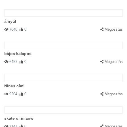
álnyúl
7648
0
Megosztás
bájos kalapos
6487
0
Megosztás
Nincs cím!
9204
0
Megosztás
skate or miaow
7147
0
Megosztás