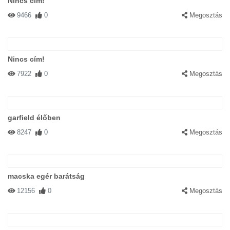
Nincs cím!
9466
0
Megosztás
Nincs cím!
7922
0
Megosztás
garfield élőben
8247
0
Megosztás
macska egér barátság
12156
0
Megosztás