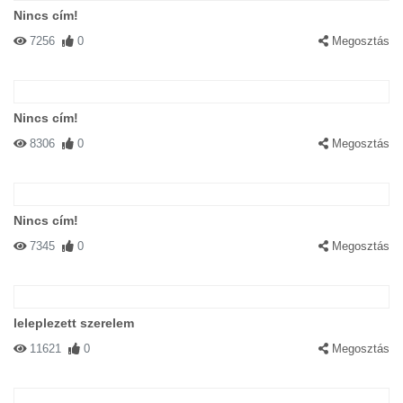
Nincs cím!
7256
0
Megosztás
Nincs cím!
8306
0
Megosztás
Nincs cím!
7345
0
Megosztás
leleplezett szerelem
11621
0
Megosztás