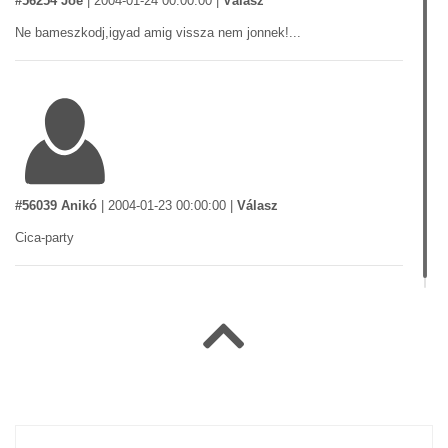
#56254 Joe
|
2004-01-24 00:00:00
|
Válasz
Ne bameszkodj,igyad amig vissza nem jonnek!...
#56039 Anikó
|
2004-01-23 00:00:00
|
Válasz
Cica-party