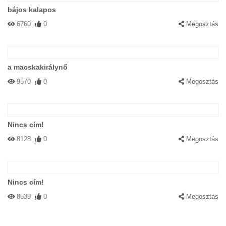
bájos kalapos
6760
0
Megosztás
a macskakirálynő
9570
0
Megosztás
Nincs cím!
8128
0
Megosztás
Nincs cím!
8539
0
Megosztás