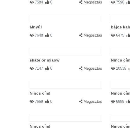
7584
0
Megosztás
7590
álnyúl
bájos ka
7648
0
Megosztás
6475
skate or miaow
Nincs cím
7147
0
Megosztás
10539
Nincs cím!
Nincs cím
7669
0
Megosztás
6999
Nincs cím!
Nincs cím