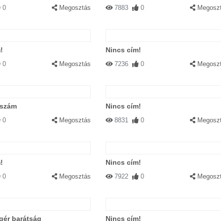
0
Megosztás
7883
0
Megosz
!
Nincs cím!
0
Megosztás
7236
0
Megosz
zszám
Nincs cím!
0
Megosztás
8831
0
Megosz
!
Nincs cím!
0
Megosztás
7922
0
Megosz
gér barátság
Nincs cím!