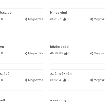
..
össz be
Nincs cím!
0
Megosztás
8127
0
Megosz
0:00
|
Válasz
AM .....
oma
közös ebéd
0
Megosztás
10600
0
Megosz
Válasz
k... Még mindig semmi,nem látom őket...
zázlábú
az árnyék rém
0
Megosztás
9234
0
Megosz
|
Válasz
yett
a csaló nyúl