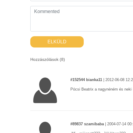
ELKÜLD
Hozzászólások (
8
)
#152544 bianka11
|
2012-06-08 12:
Pócsi Beatrix a nagynéném és neki i
#89837 szamibaba
|
2004-07-14 00: