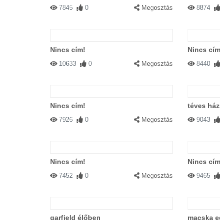
7845
0
Megosztás
8874
Nincs cím!
Nincs cím
10633
0
Megosztás
8440
Nincs cím!
téves há
7926
0
Megosztás
9043
Nincs cím!
Nincs cím
7452
0
Megosztás
9465
garfield élőben
macska e