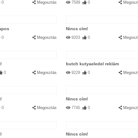
0
Megosztás
7599
0
Megosz
lapos
Nincs cím!
0
Megosztás
9203
0
Megosz
!
butch kutyaeledel reklám
0
Megosztás
9229
0
Megosz
!
Nincs cím!
0
Megosztás
7745
0
Megosz
!
Nincs cím!