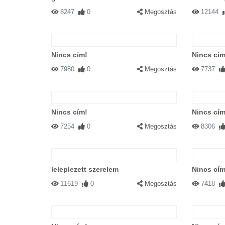
8247
0
Megosztás
12144
Nincs cím!
Nincs cím
7980
0
Megosztás
7737
Nincs cím!
Nincs cím
7254
0
Megosztás
8306
leleplezett szerelem
Nincs cím
11619
0
Megosztás
7418