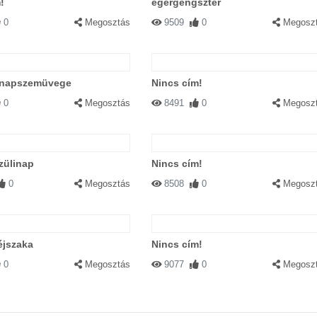
!
egérgengszter
0
Megosztás
9509
0
Megosz
 napszemüvege
Nincs cím!
0
Megosztás
8491
0
Megosz
zülinap
Nincs cím!
0
Megosztás
8508
0
Megosz
éjszaka
Nincs cím!
0
Megosztás
9077
0
Megosz