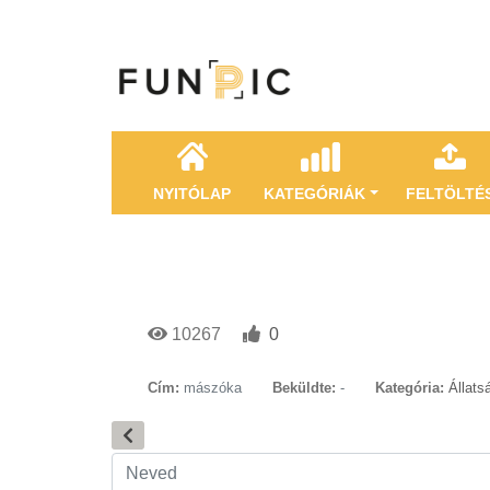
NYITÓLAP
KATEGÓRIÁK
FELTÖLTÉ
10267
0
Cím:
mászóka
Beküldte:
-
Kategória:
Állats