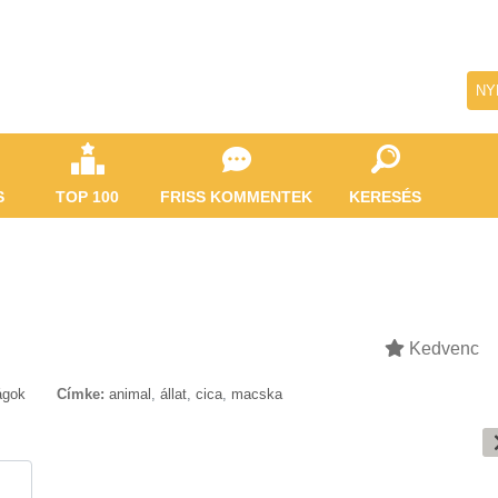
NY
S
TOP 100
FRISS KOMMENTEK
KERESÉS
Kedvenc
ágok
Címke:
animal
,
állat
,
cica
,
macska