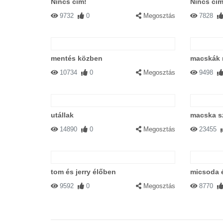
Nincs cím!
Nincs cím
9732
0
Megosztás
7828
mentés közben
macskák
10734
0
Megosztás
9498
utállak
macska s
14890
0
Megosztás
23455
tom és jerry élőben
micsoda 
9592
0
Megosztás
8770