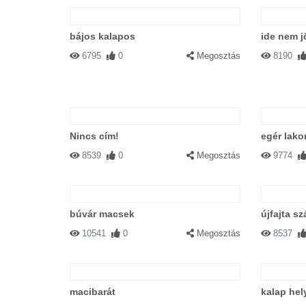
Úgy visít,mint a fa közé szorult cica.
bájos kalapos
ide nem j
6795
0
Megosztás
8190
#16930 Cicamica
|
2003-05-03 00:0
F1 ! Help ! Segiccség ! BESZORULT
Nincs cím!
egér lak
8539
0
Megosztás
9774
#9127 Ildikó
|
2003-02-11 00:00:00
|
Mondom,hogy ne kiabálj mert le ese
búvár macsek
újfajta s
10541
0
Megosztás
8537
#4408 Mandi
|
2002-12-23 00:00:00
macibarát
kalap hel
Két fa közül a pad alá esik.