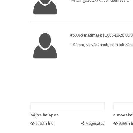
-Mi...mijjazott???...Jól látom???...
#50065 madmask
|
2003-12-28 00:0
- Kérem, vigyázzanak, az ajtók zár
#46705 Predator
|
2003-12-15 00:00
nem látjátok hogy nem szorult be?c
bájos kalapos
a macska
6760
0
Megosztás
9566
#25242 Maywu
|
2003-07-14 00:00: