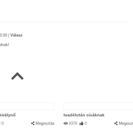
0:00
|
Válasz
ódnak!
:00
|
Válasz
sak csapdát készitenek az ellenségnek ő meg figyeli mikor jönnek
királynő
teadélután cicáknak
0
Megosztás
9376
0
Megosz
00
|
Válasz