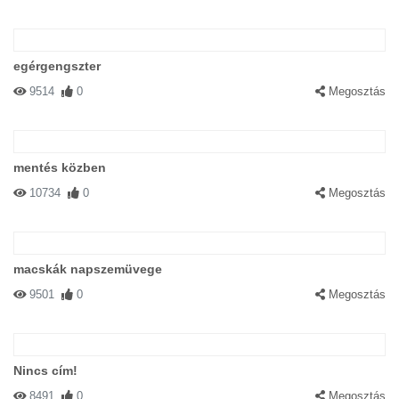
egérgengszter
9514
0
Megosztás
mentés közben
10734
0
Megosztás
macskák napszemüvege
9501
0
Megosztás
Nincs cím!
8491
0
Megosztás