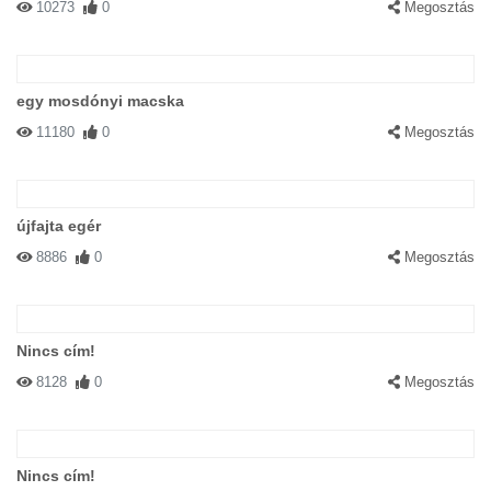
10273
0
Megosztás
egy mosdónyi macska
11180
0
Megosztás
újfajta egér
8886
0
Megosztás
Nincs cím!
8128
0
Megosztás
Nincs cím!