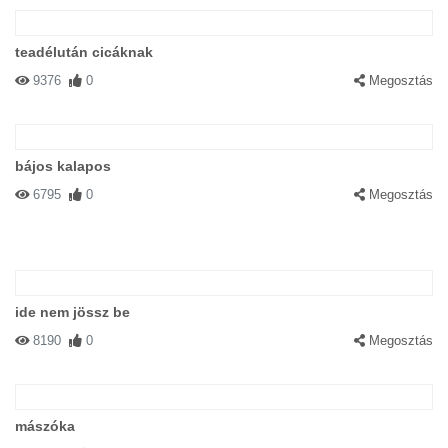
teadélután cicáknak
9376
0
Megosztás
bájos kalapos
6795
0
Megosztás
ide nem jössz be
8190
0
Megosztás
mászóka