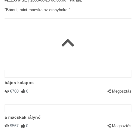
#21199 MSE
|
2003-06-13 00:00:00
|
Válasz
"Bámul, mint macska az aranyhalra!"
bájos kalapos
6760
0
Megosztás
a macskakirálynő
9567
0
Megosztás