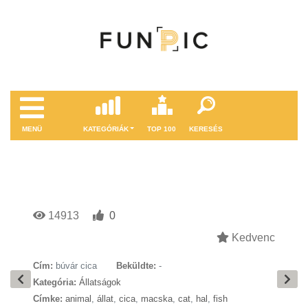
MENÜ
KATEGÓRIÁK
TOP 100
KERESÉS
14913
0
Kedvenc
Cím:
búvár cica
Beküldte:
-
Kategória:
Állatságok
Címke:
animal
,
állat
,
cica
,
macska
,
cat
,
hal
,
fish