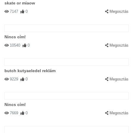
skate or miaow
7147
0
Megosztás
Nincs cím!
10540
0
Megosztás
butch kutyaeledel reklám
9229
0
Megosztás
Nincs cím!
7669
0
Megosztás