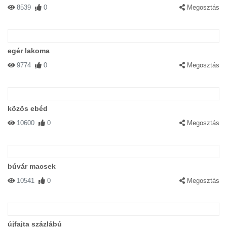
8539
0
Megosztás
egér lakoma
9774
0
Megosztás
közös ebéd
10600
0
Megosztás
búvár macsek
10541
0
Megosztás
újfajta százlábú