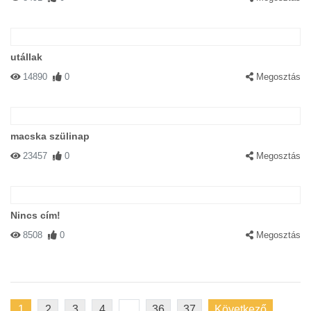
utállak
14890
0
Megosztás
macska szülinap
23457
0
Megosztás
Nincs cím!
8508
0
Megosztás
1
2
3
4
...
36
37
Következő