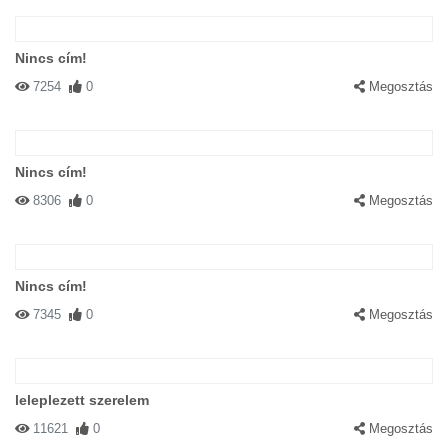
Nincs cím!
7254
0
Megosztás
Nincs cím!
8306
0
Megosztás
Nincs cím!
7345
0
Megosztás
leleplezett szerelem
11621
0
Megosztás