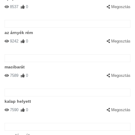
8537
0
Megosztás
az árnyék rém
9242
0
Megosztás
macibarát
7589
0
Megosztás
kalap helyett
7590
0
Megosztás