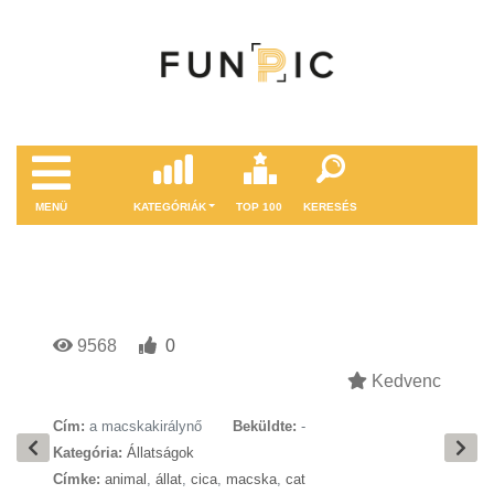
MENÜ
KATEGÓRIÁK
TOP 100
KERESÉS
9568
0
Kedvenc
Cím:
a macskakirálynő
Beküldte:
-
Kategória:
Állatságok
Címke:
animal
,
állat
,
cica
,
macska
,
cat