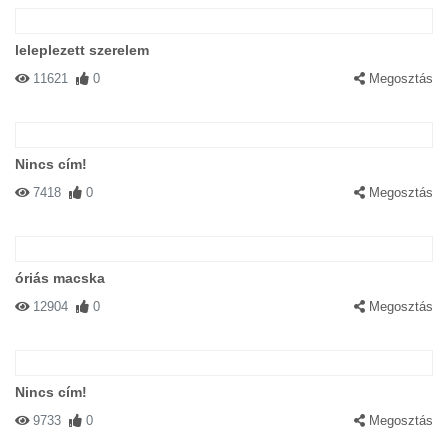
leleplezett szerelem
11621
0
Megosztás
Nincs cím!
7418
0
Megosztás
óriás macska
12904
0
Megosztás
Nincs cím!
9733
0
Megosztás