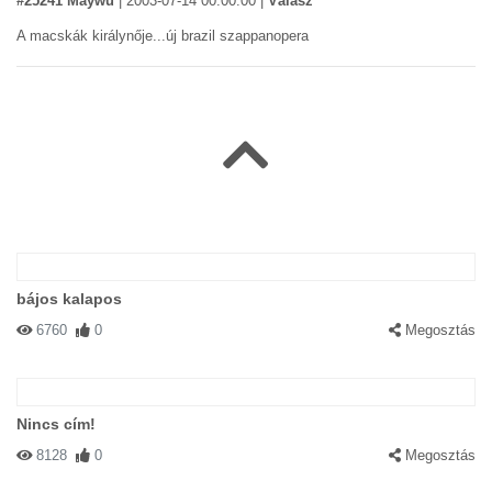
#25241 Maywu
|
2003-07-14 00:00:00
|
Válasz
A macskák királynője...új brazil szappanopera
bájos kalapos
6760
0
Megosztás
Nincs cím!
8128
0
Megosztás