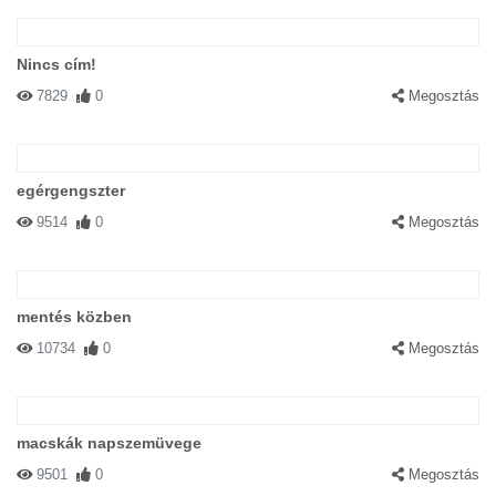
Nincs cím!
7829
0
Megosztás
egérgengszter
9514
0
Megosztás
mentés közben
10734
0
Megosztás
macskák napszemüvege
9501
0
Megosztás