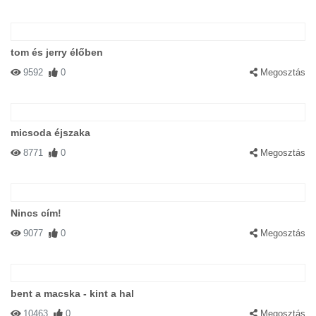
tom és jerry élőben
9592
0
Megosztás
micsoda éjszaka
8771
0
Megosztás
Nincs cím!
9077
0
Megosztás
bent a macska - kint a hal
10463
0
Megosztás