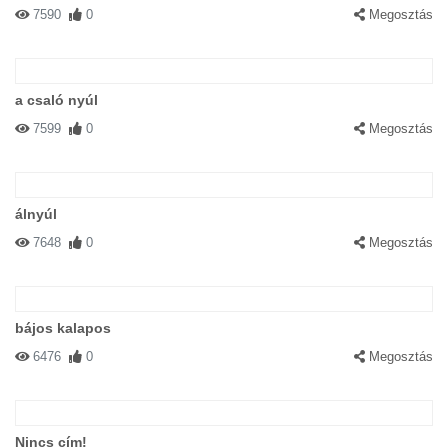
7590
0
Megosztás
a csaló nyúl
7599
0
Megosztás
álnyúl
7648
0
Megosztás
bájos kalapos
6476
0
Megosztás
Nincs cím!