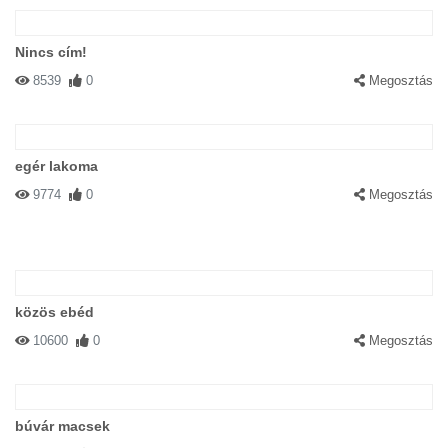
Nincs cím!
8539
0
Megosztás
egér lakoma
9774
0
Megosztás
közös ebéd
10600
0
Megosztás
búvár macsek