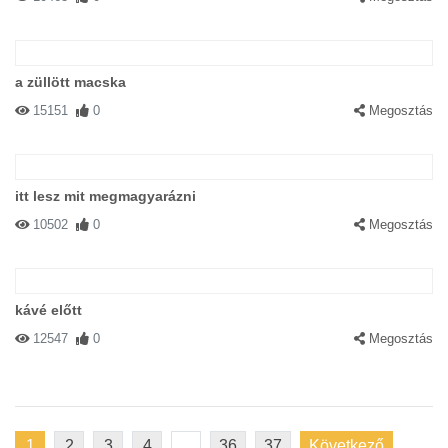
a züllött macska
15151
0
Megosztás
itt lesz mit megmagyarázni
10502
0
Megosztás
kávé előtt
12547
0
Megosztás
1
2
3
4
...
36
37
Következő