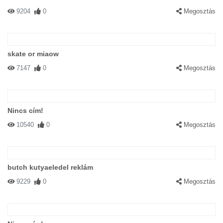
9204
0
Megosztás
skate or miaow
7147
0
Megosztás
Nincs cím!
10540
0
Megosztás
butch kutyaeledel reklám
9229
0
Megosztás