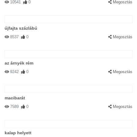
10541
0
Megosztás
újfajta százlábú
8537
0
Megosztás
az árnyék rém
9242
0
Megosztás
macibarát
7589
0
Megosztás
kalap helyett