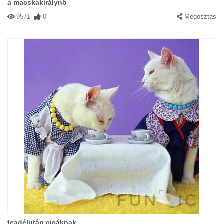
a macskakirálynő
9571
0
Megosztás
teadélután cicáknak