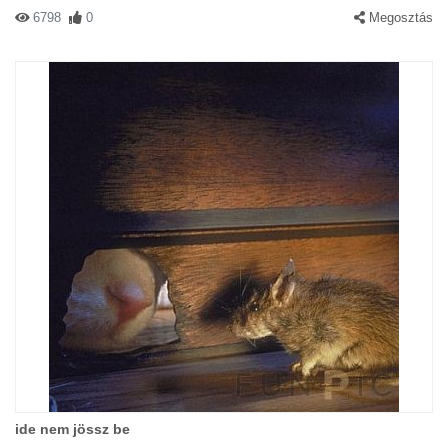
6798
0
Megosztás
ide nem jössz be