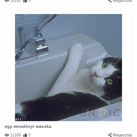
10282
0
Megosztás
egy mosdónyi macska
11188
0
Megosztás