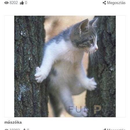
8202
0
Megosztás
mászóka