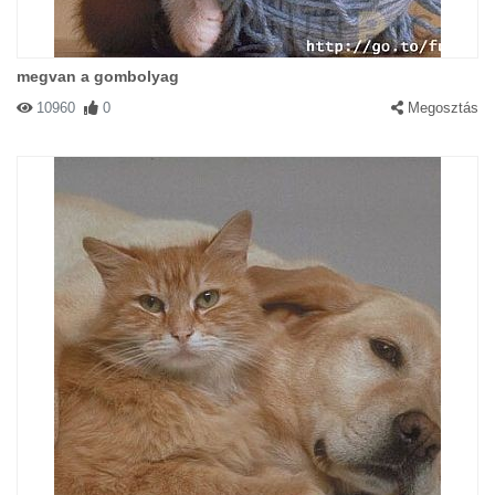
megvan a gombolyag
10960
0
Megosztás