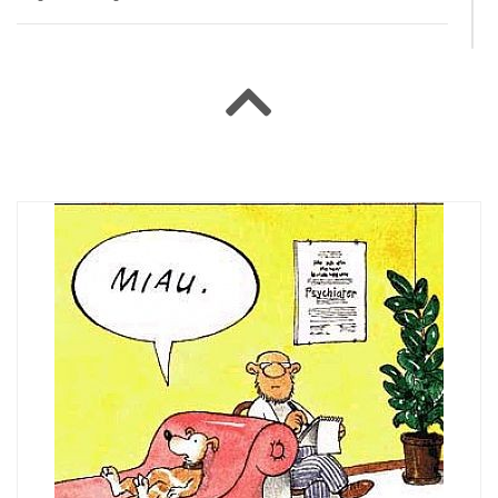
#54763 Kata
|
2004-01-18 00:00:00
|
Válasz
Jajj ne! Egy kutya az anyám! S.O.S!!!
#44806 Laloo
|
2003-12-06 00:00:00
|
Válasz
Foltos cica: - Na, úgy hiányzott ez nekem ide, mint Iraknak
Bush...