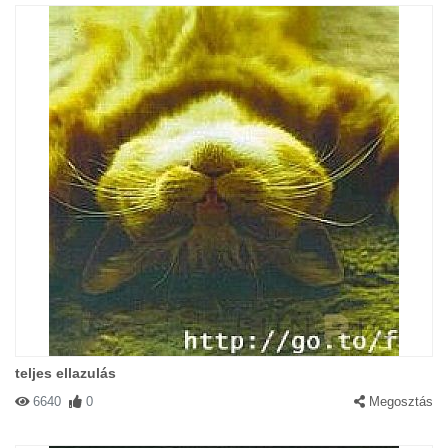
teljes ellazulás
6640
0
Megosztás