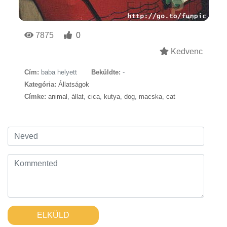
7875
0
Kedvenc
Cím:
baba helyett
Beküldte:
-
Kategória:
Állatságok
Címke:
animal
,
állat
,
cica
,
kutya
,
dog
,
macska
,
cat
ELKÜLD