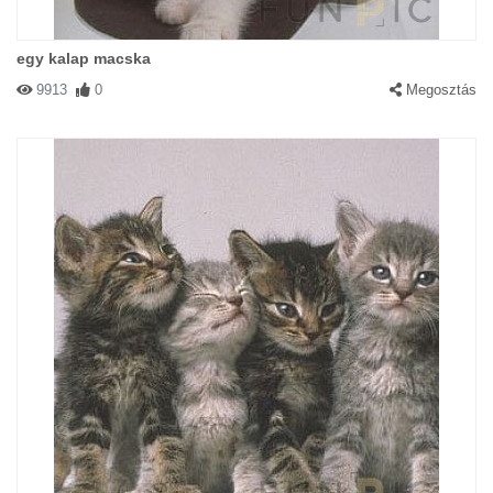
egy kalap macska
9913
0
Megosztás