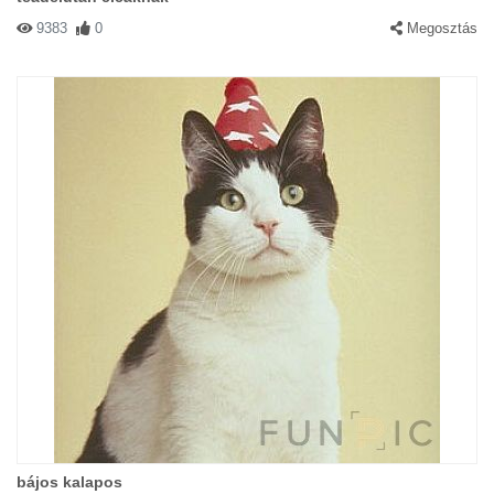
9383
0
Megosztás
bájos kalapos