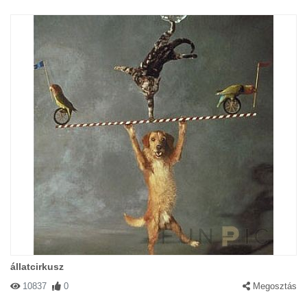
állatcirkusz
10837
0
Megosztás