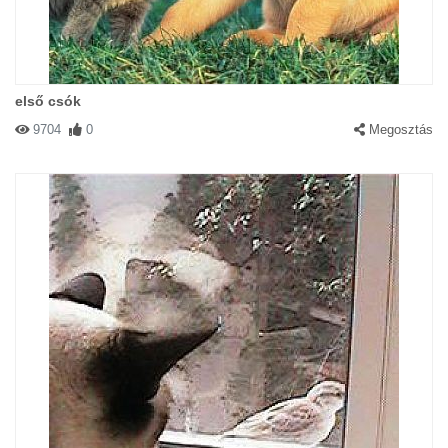
első csók
9704
0
Megosztás