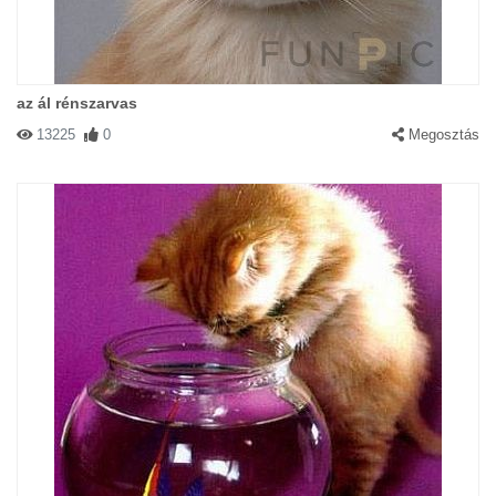
az ál rénszarvas
13225
0
Megosztás