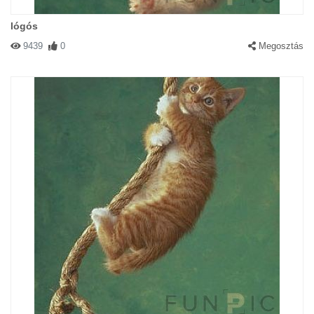
lógós
9439
0
Megosztás