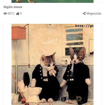
lógós cicus
9071
0
Megosztás