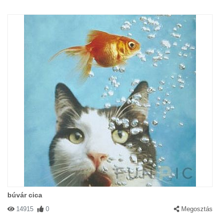
búvár cica
14915
0
Megosztás