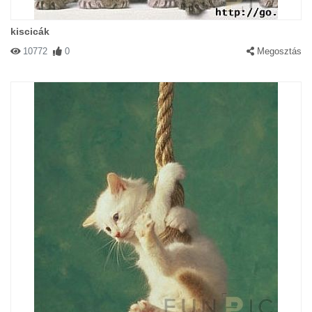
kiscicák
10772
0
Megosztás