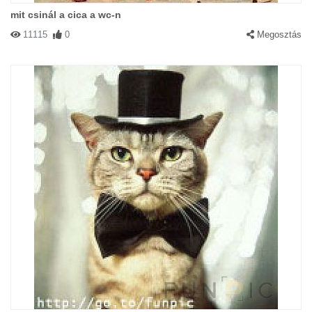
mit csinál a cica a wc-n
11115
0
Megosztás