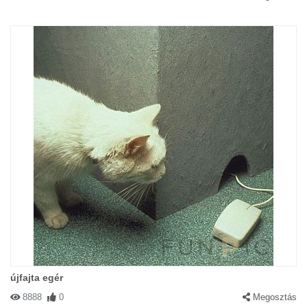
újfajta egér
8888
0
Megosztás