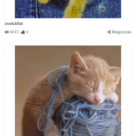
zsebállat
9413
0
Megosztás