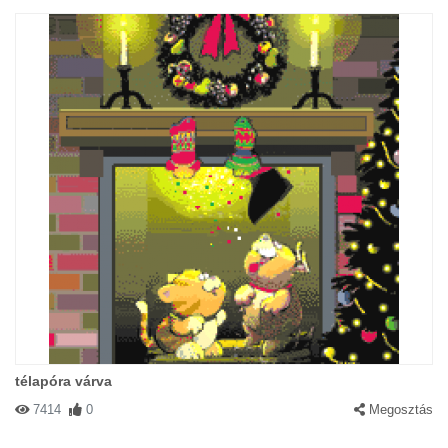
télapóra várva
7414
0
Megosztás