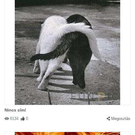
Nincs cím!
8134
0
Megosztás