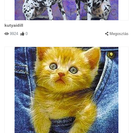
kutyaidill
9924
0
Megosztás