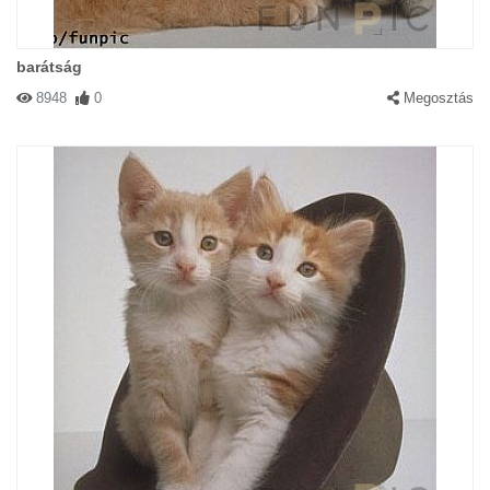
barátság
8948
0
Megosztás