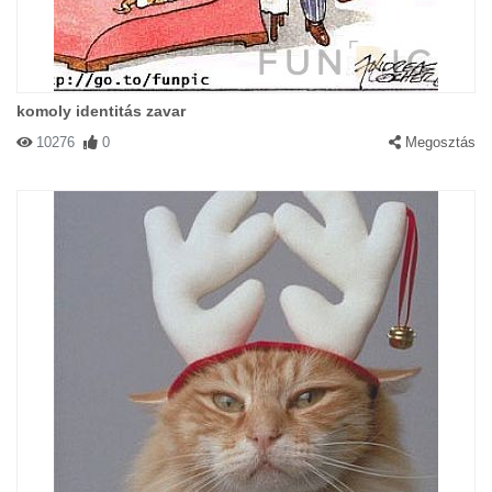
komoly identitás zavar
10276
0
Megosztás
#7369 Netti
|
2003-01-25 00:00:00
|
Válasz
MAMIIIIIIII!!!!!!!MAMIIIIII!!!!!! Upsz!!Ez nem a mami!
#1739 Eva
|
2002-11-25 00:00:00
|
Válasz
Csak ezt a babyszittert eljem tul!