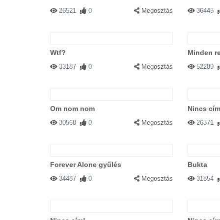
26521
0
Megosztás
36445
Wtf?
Minden r
33187
0
Megosztás
52289
Om nom nom
Nincs cím
30568
0
Megosztás
26371
Forever Alone gyűlés
Bukta
34487
0
Megosztás
31854