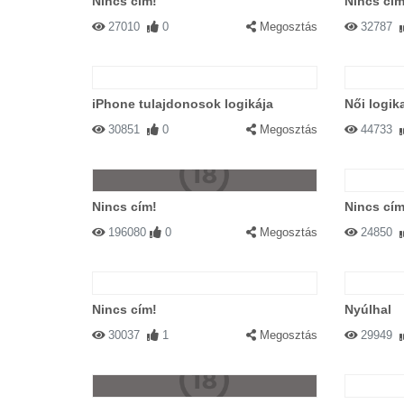
Nincs cím!
Nincs cím
27010
0
Megosztás
32787
iPhone tulajdonosok logikája
Női logik
30851
0
Megosztás
44733
Nincs cím!
Nincs cím
196080
0
Megosztás
24850
Nincs cím!
Nyúlhal
30037
1
Megosztás
29949