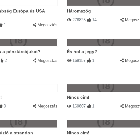
önbség Európa és USA
Háromszög
276825
14
Megosz
1
Megosztás
ák a pénztárcájukat?
És hol a jegy?
2
Megosztás
169157
1
Megosz
!
Nincs cím!
0
Megosztás
169807
1
Megosz
llúzió a strandon
Nincs cím!