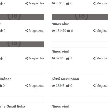
2
Megosztás
76915
0
Megosz
!
Nincs cím!
9
Megosztás
151479
0
Megosz
Nincs cím!
3
Megosztás
57320
1
Megosz
xikóban
Sírkő Mexikóban
0
Megosztás
28843
0
Megosz
ris Gmail fióka
Nincs cím!