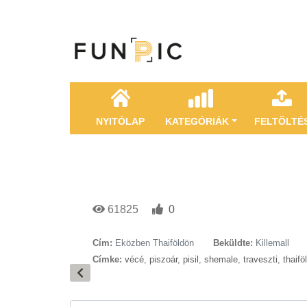
NYITÓLAP
KATEGÓRIÁK
FELTÖLTÉ
61825
0
Cím:
Eközben Thaiföldön
Beküldte:
Killemall
Címke:
vécé
,
piszoár
,
pisil
,
shemale
,
traveszti
,
thaifö