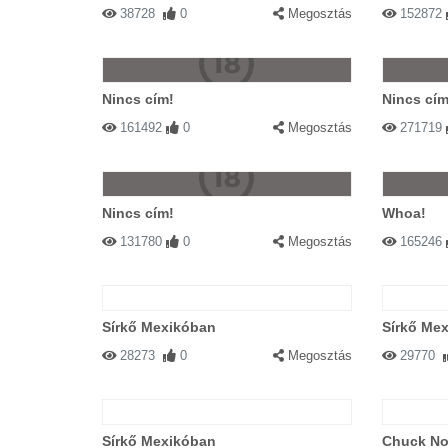
38728
0
Megosztás
152872
Nincs cím!
Nincs cím
161492
0
Megosztás
271719
Nincs cím!
Whoa!
131780
0
Megosztás
165246
Sírkő Mexikóban
Sírkő Me
28273
0
Megosztás
29770
Sírkő Mexikóban
Chuck Nor