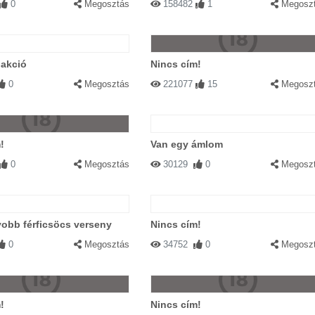
0
Megosztás
158482
1
Megosz
 akció
Nincs cím!
0
Megosztás
221077
15
Megosz
!
Van egy ámlom
0
Megosztás
30129
0
Megosz
obb férficsöcs verseny
Nincs cím!
0
Megosztás
34752
0
Megosz
!
Nincs cím!