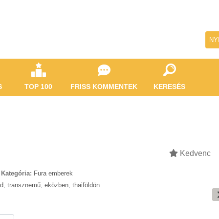
NY
S
TOP 100
FRISS KOMMENTEK
KERESÉS
Kedvenc
Kategória:
Fura emberek
ld
,
transznemű
,
eközben
,
thaiföldön