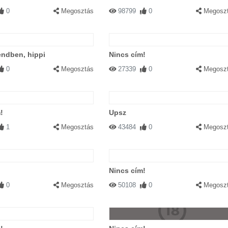
0
Megosztás
98799
0
Megosz
endben, hippi
Nincs cím!
0
Megosztás
27339
0
Megosz
!
Upsz
1
Megosztás
43484
0
Megosz
Nincs cím!
0
Megosztás
50108
0
Megosz