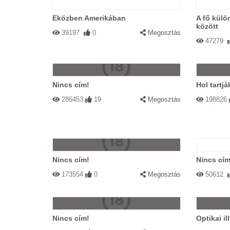
Eközben Amerikában
A fő kül
között
39197
0
Megosztás
47279
Nincs cím!
Hol tartj
286453
19
Megosztás
198826
Nincs cím!
Nincs cím
173554
0
Megosztás
50612
Nincs cím!
Optikai i