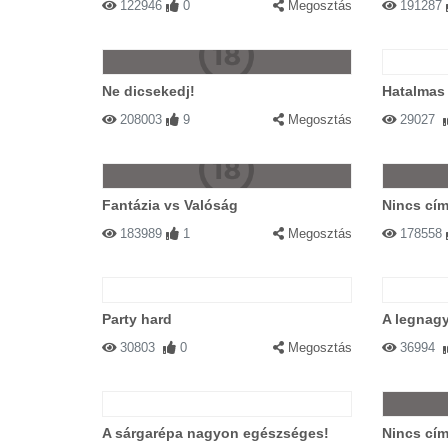
122946
0
Megosztás
191287
Ne dicsekedj!
Hatalmas
208003
9
Megosztás
29027
Fantázia vs Valóság
Nincs cím
183989
1
Megosztás
178558
Party hard
A legnagy
30803
0
Megosztás
36994
A sárgarépa nagyon egészséges!
Nincs cím