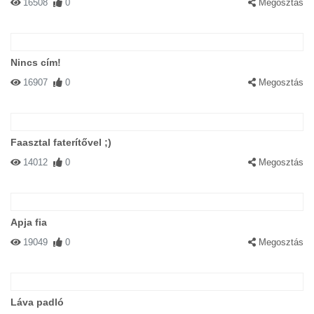
16508
0
Megosztás
Nincs cím!
16907
0
Megosztás
Faasztal faterítővel ;)
14012
0
Megosztás
Apja fia
19049
0
Megosztás
Láva padló