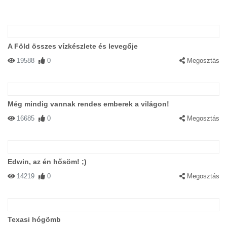
A Föld összes vízkészlete és levegője
19588
0
Megosztás
Még mindig vannak rendes emberek a világon!
16685
0
Megosztás
Edwin, az én hősöm! ;)
14219
0
Megosztás
Texasi hógömb