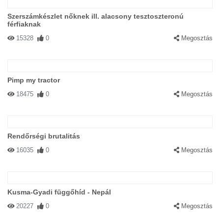
Szerszámkészlet nőknek ill. alacsony tesztoszteronú
férfiaknak
15328
0
Megosztás
Pimp my tractor
18475
0
Megosztás
Rendőrségi brutalitás
16035
0
Megosztás
Kusma-Gyadi függőhíd - Nepál
20227
0
Megosztás