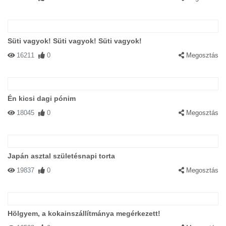
Süti vagyok! Süti vagyok! Süti vagyok!
16211
0
Megosztás
Én kicsi dagi pónim
18045
0
Megosztás
Japán asztal születésnapi torta
19837
0
Megosztás
Hölgyem, a kokainszállítmánya megérkezett!