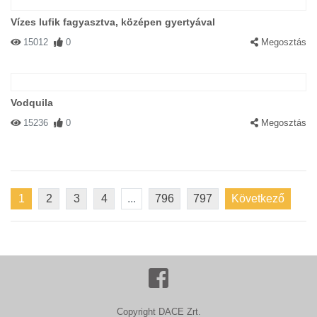
Vízes lufik fagyasztva, középen gyertyával
15012
0
Megosztás
Vodquila
15236
0
Megosztás
1
2
3
4
...
796
797
Következő
Copyright DACE Zrt.