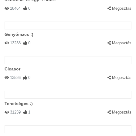
18464
0
Megosztás
Genyómacs :)
13238
0
Megosztás
Cicasor
13536
0
Megosztás
Tehetséges :)
31259
1
Megosztás