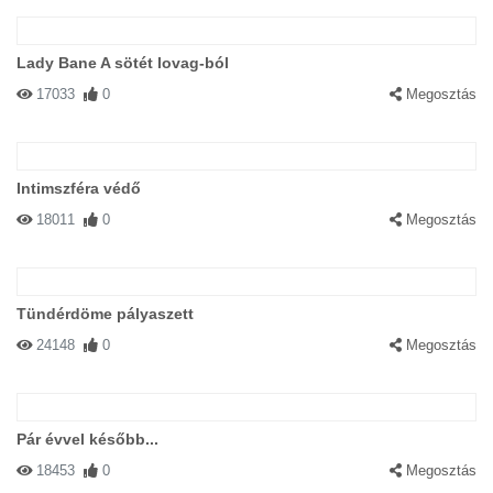
Lady Bane A sötét lovag-ból
17033
0
Megosztás
Intimszféra védő
18011
0
Megosztás
Tündérdöme pályaszett
24148
0
Megosztás
Pár évvel később...
18453
0
Megosztás