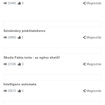
15445
0
Megosztás
Szivárvány piskótatekercs
24860
1
Megosztás
Skoda Fabia torta - az egész ehető!
22336
0
Megosztás
Intelligens automata
20670
0
Megosztás