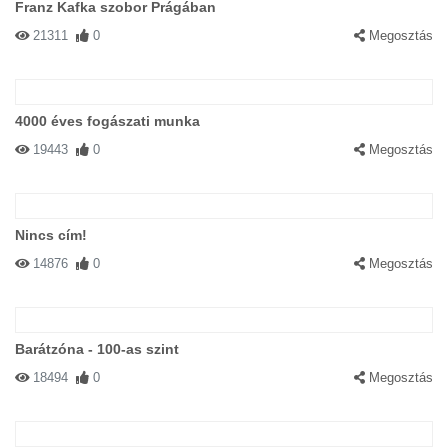
Franz Kafka szobor Prágában
21311
0
Megosztás
4000 éves fogászati munka
19443
0
Megosztás
Nincs cím!
14876
0
Megosztás
Barátzóna - 100-as szint
18494
0
Megosztás