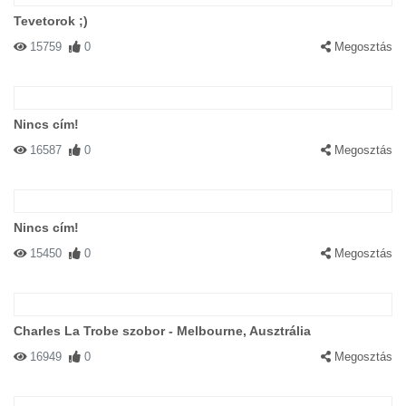
Tevetorok ;)
15759
0
Megosztás
Nincs cím!
16587
0
Megosztás
Nincs cím!
15450
0
Megosztás
Charles La Trobe szobor - Melbourne, Ausztrália
16949
0
Megosztás