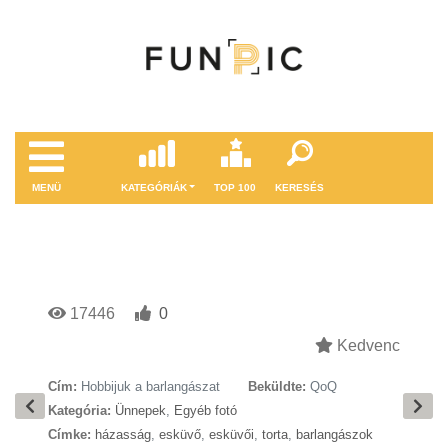
MENÜ
KATEGÓRIÁK
TOP 100
KERESÉS
17446
0
Kedvenc
Cím:
Hobbijuk a barlangászat
Beküldte:
QoQ
Kategória:
Ünnepek
,
Egyéb fotó
Címke:
házasság
,
esküvő
,
esküvői
,
torta
,
barlangászok