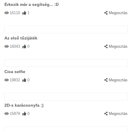
Érkezik már a segítség... :D
16110
1
Megosztás
Az első tűzijáték
16043
0
Megosztás
Cica selfie
19832
0
Megosztás
2D-s karácsonyfa ;)
15879
0
Megosztás