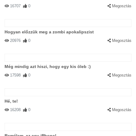
16707
0
Megosztás
Hogyan előzzük meg a zombi apokalipszist
20976
0
Megosztás
Még mindig azt hiszi, hogy egy kis öleb :)
17598
0
Megosztás
Hé, te!
16208
0
Megosztás
Remélem, ez egy iPhone!