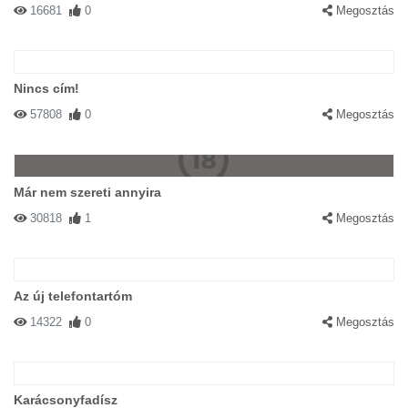
16681
0
Megosztás
Nincs cím!
57808
0
Megosztás
Már nem szereti annyira
30818
1
Megosztás
Az új telefontartóm
14322
0
Megosztás
Karácsonyfadísz