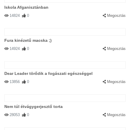
Iskola Afganisztánban
14824
0
Megosztás
Fura kinézetű macska ;)
14924
0
Megosztás
Dear Leader törődik a fogászati ​​egészséggel
13856
0
Megosztás
Nem túl étvágygerjesztő torta
28053
0
Megosztás