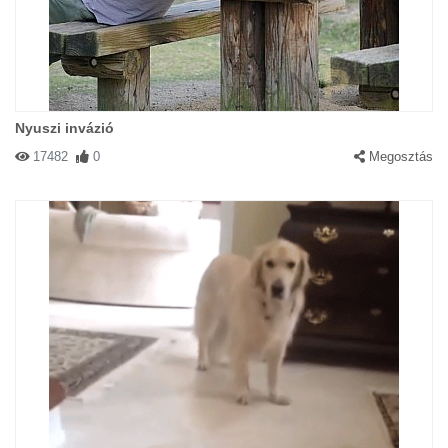
Nyuszi invázió
17482
0
Megosztás