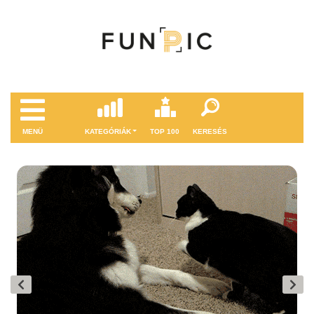
MENÜ
KATEGÓRIÁK
TOP 100
KERESÉS