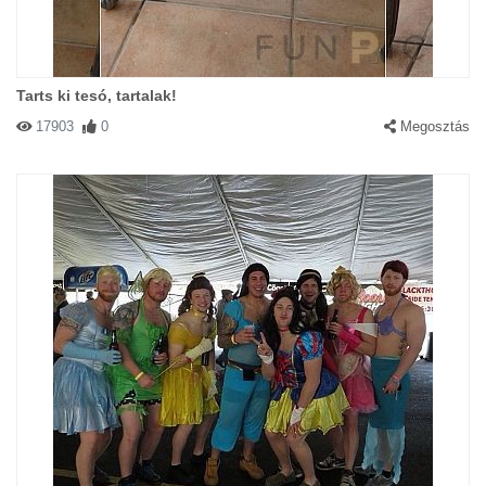
Tarts ki tesó, tartalak!
17903
0
Megosztás