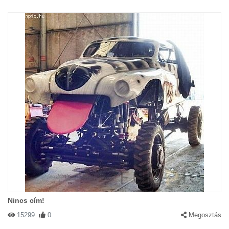
Nincs cím!
15299
0
Megosztás