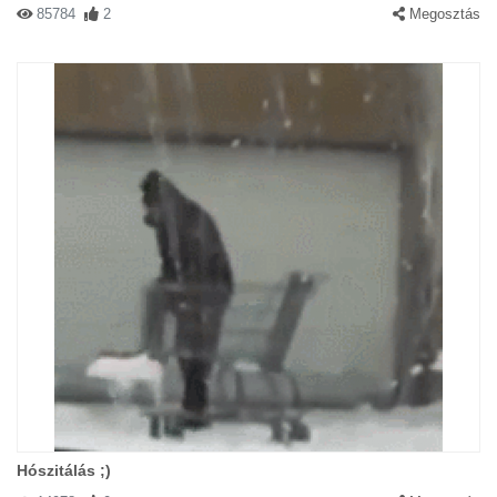
85784
2
Megosztás
Hószitálás ;)