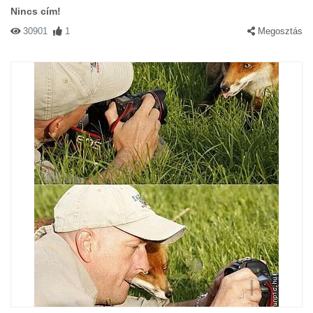
Nincs cím!
30901
1
Megosztás