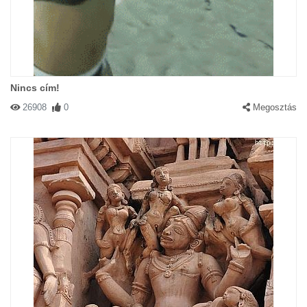
Nincs cím!
26908
0
Megosztás