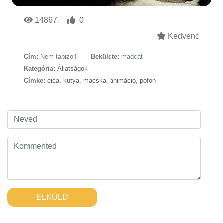
14867
0
Kedvenc
Cím:
Nem tapizol!
Beküldte:
madcat
Kategória:
Állatságok
Címke:
cica
,
kutya
,
macska
,
animáció
,
pofon
ELKÜLD