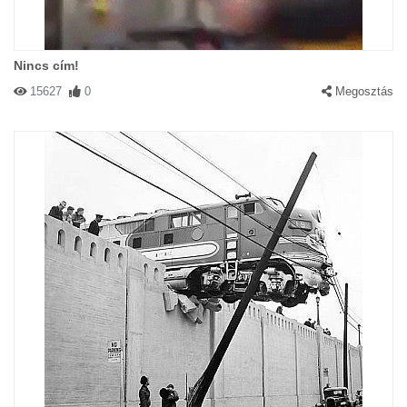
Nincs cím!
15627
0
Megosztás