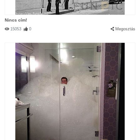
Nincs cím!
15053
0
Megosztás