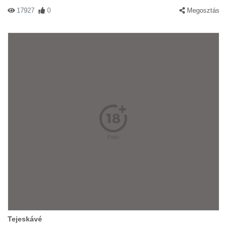
17927
0
Megosztás
Tejeskávé