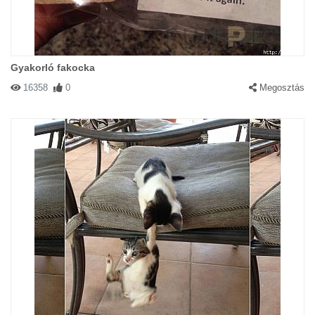
Gyakorló fakocka
16358
0
Megosztás