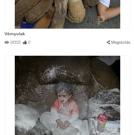
Vérnyulak
18333
0
Megosztás