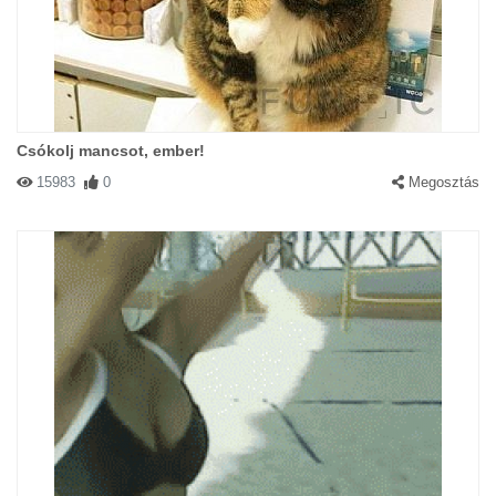
Csókolj mancsot, ember!
15983
0
Megosztás