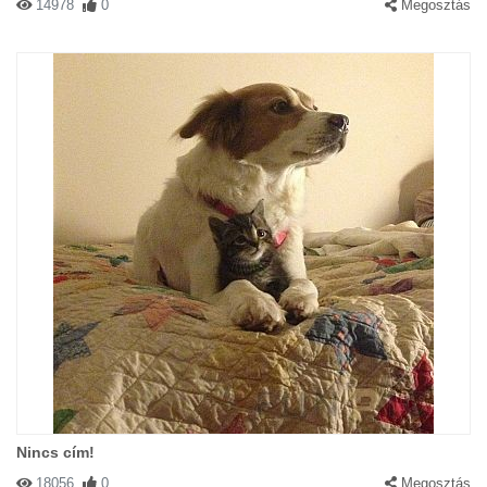
14978
0
Megosztás
Nincs cím!
18056
0
Megosztás