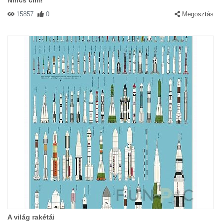
Nincs cím!
15857
0
Megosztás
A világ rakétái