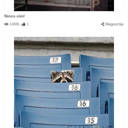
Nincs cím!
14886
1
Megosztás