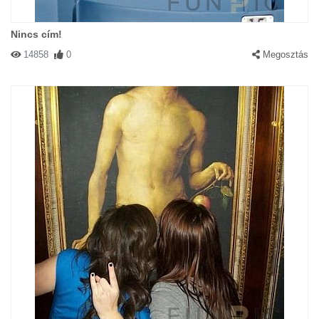
Nincs cím!
14858
0
Megosztás