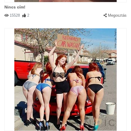
Nincs cím!
15528
2
Megosztás