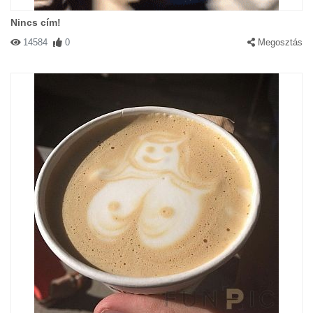
Nincs cím!
14584
0
Megosztás