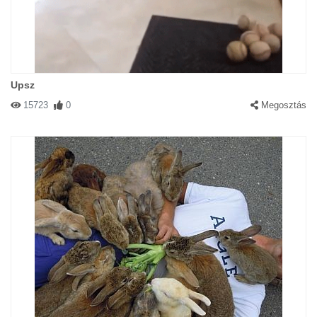
Upsz
15723
0
Megosztás