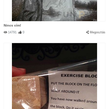
Nincs cím!
14791
0
Megosztás