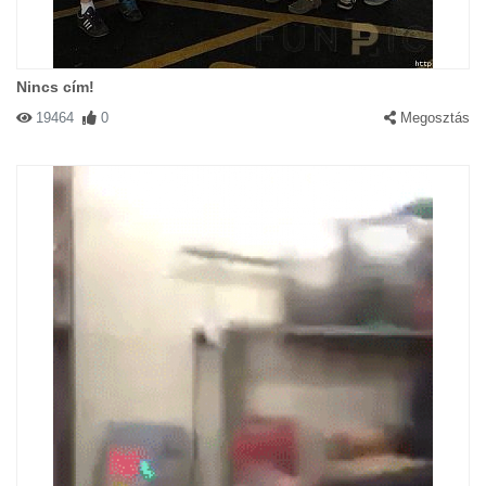
Nincs cím!
19464
0
Megosztás