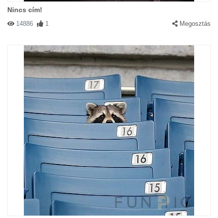
Nincs cím!
14886
1
Megosztás