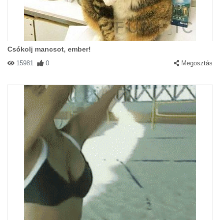
Csókolj mancsot, ember!
15981
0
Megosztás