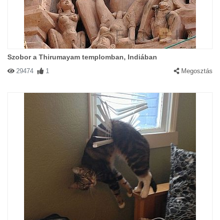
Szobor a Thirumayam templomban, Indiában
29474
1
Megosztás