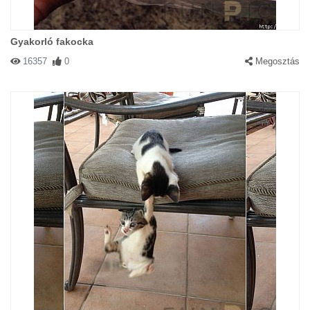
Gyakorló fakocka
16357
0
Megosztás