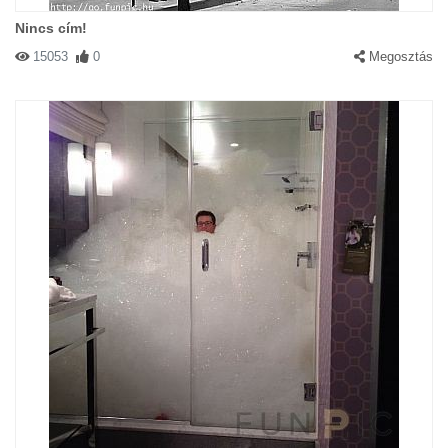
Nincs cím!
15053
0
Megosztás