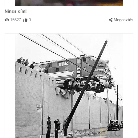
Nincs cím!
15627
0
Megosztás