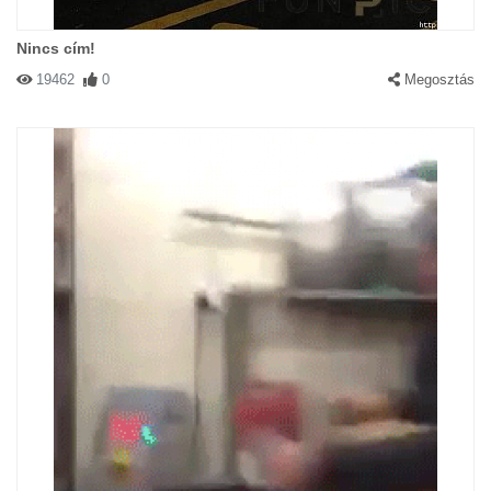
Nincs cím!
19462
0
Megosztás