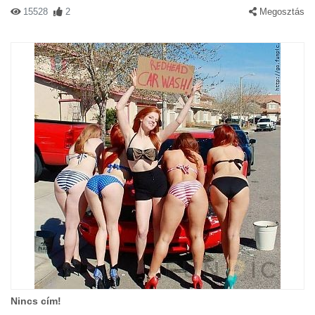
15528
2
Megosztás
Nincs cím!