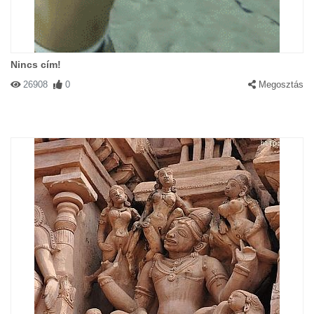
Nincs cím!
26908
0
Megosztás