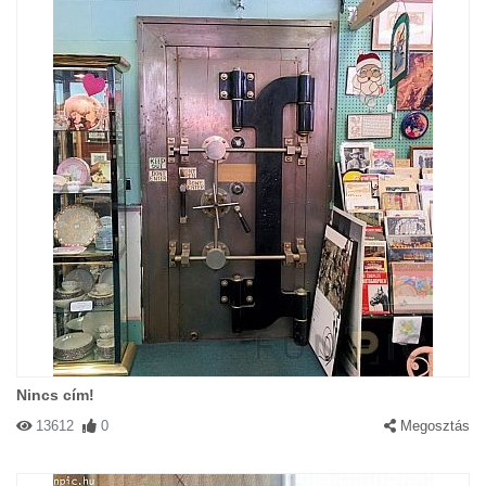
Nincs cím!
13612
0
Megosztás