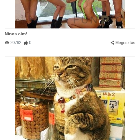
Nincs cím!
20762
0
Megosztás