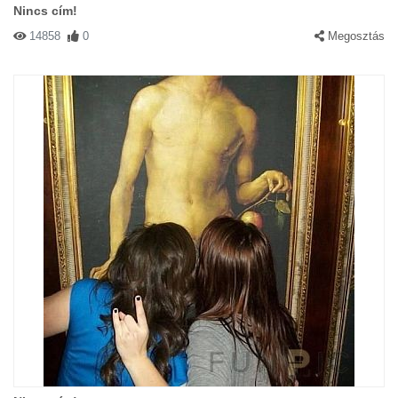
Nincs cím!
14858
0
Megosztás