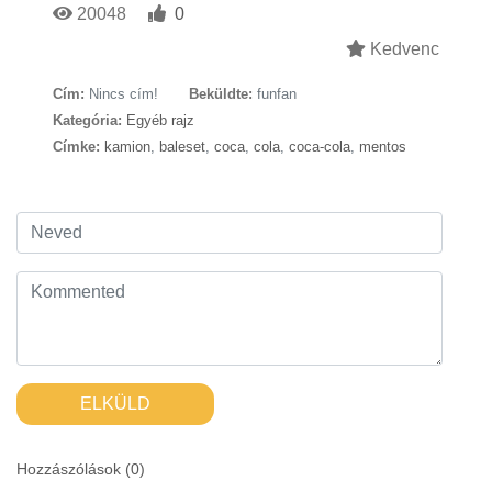
20048
0
Kedvenc
Cím:
Nincs cím!
Beküldte:
funfan
Kategória:
Egyéb rajz
Címke:
kamion
,
baleset
,
coca
,
cola
,
coca-cola
,
mentos
ELKÜLD
Hozzászólások (
0
)