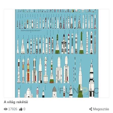
A világ rakétái
17926
0
Megosztás