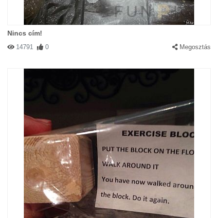
Nincs cím!
14791
0
Megosztás