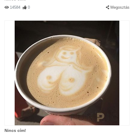
14584
0
Megosztás
Nincs cím!