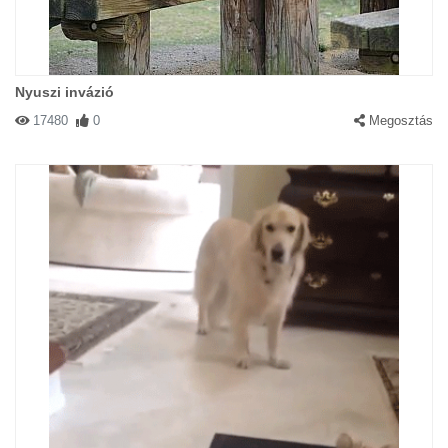
Nyuszi invázió
17480
0
Megosztás