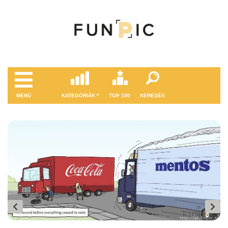
MENÜ
KATEGÓRIÁK
TOP 100
KERESÉS