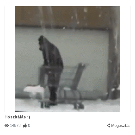
Hószitálás ;)
14978
0
Megosztás