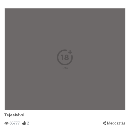
Tejeskávé
85777
2
Megosztás