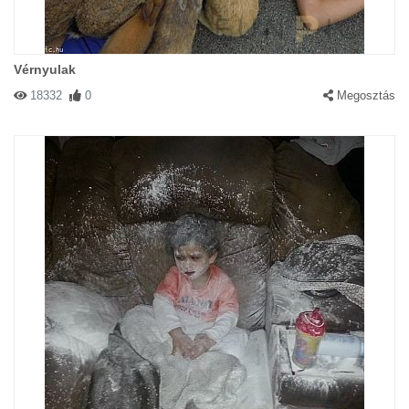
Vérnyulak
18332
0
Megosztás