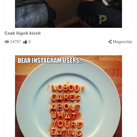
Csak lógok kicsit
14787
0
Megosztás