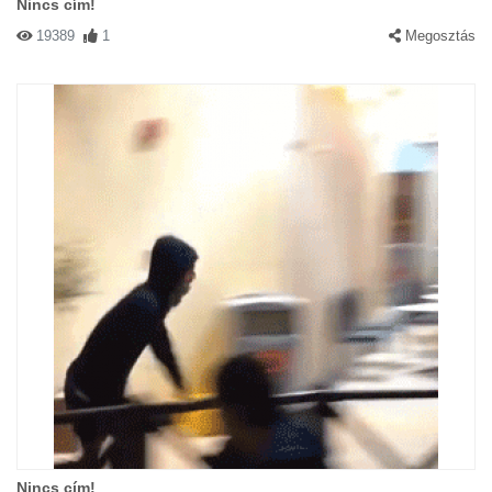
Nincs cím!
19389
1
Megosztás
Nincs cím!