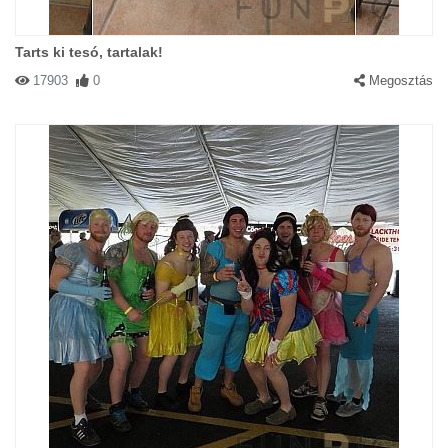
Tarts ki tesó, tartalak!
17903
0
Megosztás