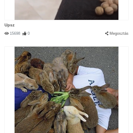
Upsz
15698
0
Megosztás