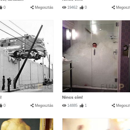
0
Megosztás
19462
0
Megosz
!
Nincs cím!
0
Megosztás
14885
1
Megosz