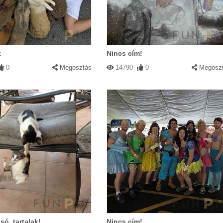
k
Nincs cím!
0
Megosztás
14790
0
Megosz
esó, tartalak!
Nincs cím!