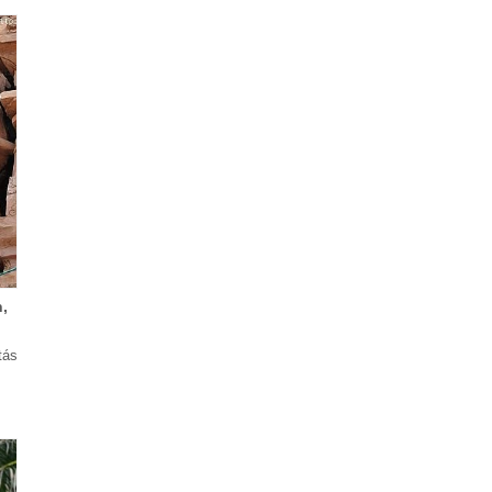
,
tás