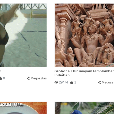
!
Szobor a Thirumayam templomban
Indiában
0
Megosztás
29474
1
Megosz