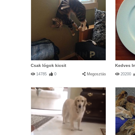
Csak lógok kicsit
Kedves In
14785
0
Megosztás
20200