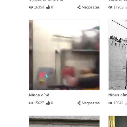
16354
0
Megosztás
17902
Nincs cím!
Nincs cím
15627
0
Megosztás
15049