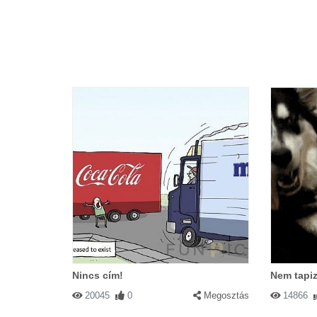
Nincs cím!
Nem tapiz
20045
0
Megosztás
14866