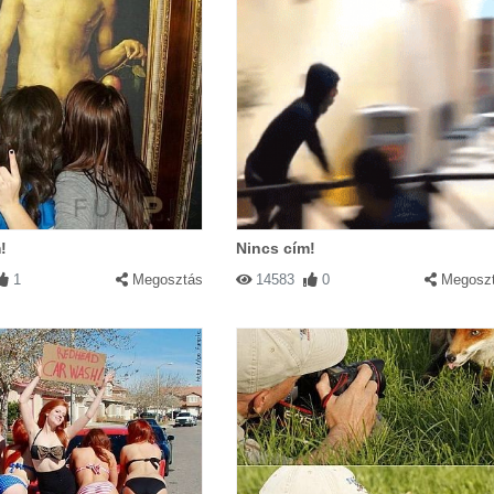
!
Nincs cím!
1
Megosztás
14583
0
Megosz