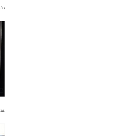
tás
tás