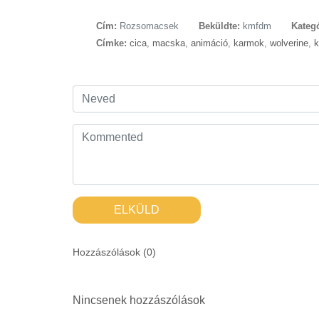
Cím:
Rozsomacsek
Beküldte:
kmfdm
Kategó
Címke:
cica
,
macska
,
animáció
,
karmok
,
wolverine
,
k
ELKÜLD
Hozzászólások (
0
)
Nincsenek hozzászólások