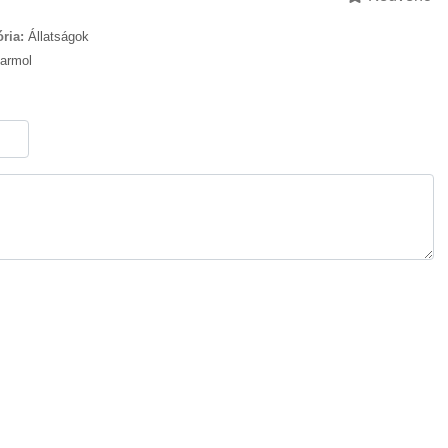
ria:
Állatságok
armol