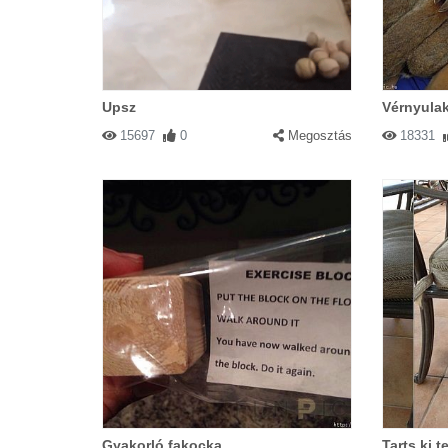
Upsz
Vérnyula
15697
0
Megosztás
18331
Gyakorló fakocka
Tarts ki t