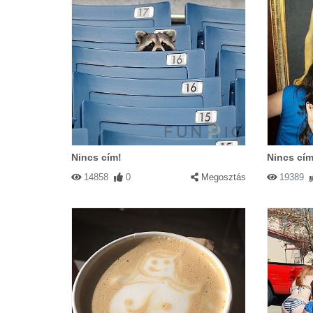
Nincs cím!
Nincs cím
14858
0
Megosztás
19389