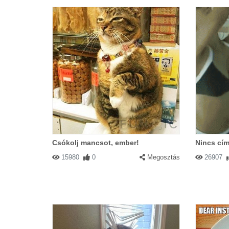
Csókolj mancsot, ember!
Nincs cím
15980
0
Megosztás
26907