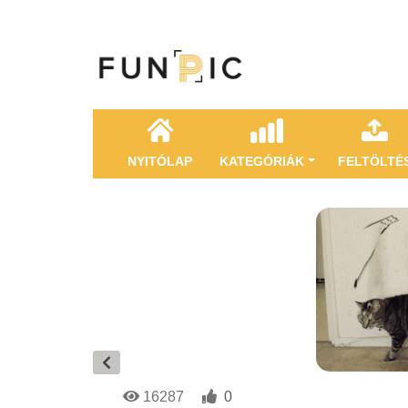
NYITÓLAP
KATEGÓRIÁK
FELTÖLTÉ
16287
0