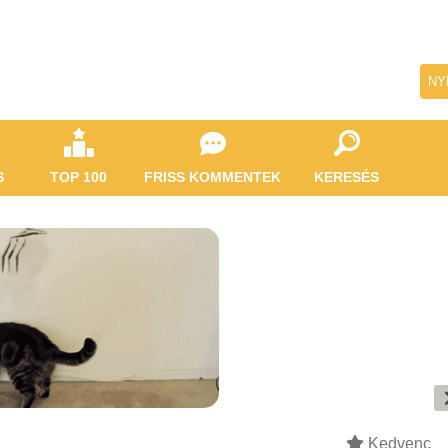
NY
S
TOP 100
FRISS KOMMENTEK
KERESÉS
Kedvenc