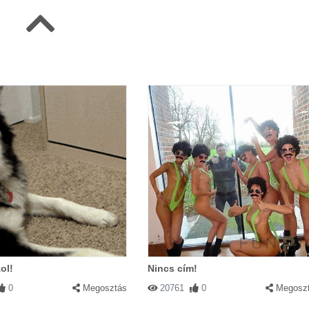
ol!
Nincs cím!
0
Megosztás
20761
0
Megosz