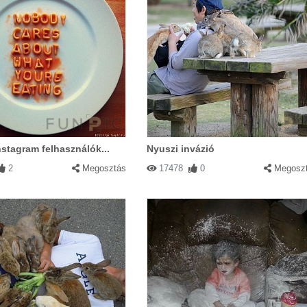
stagram felhasználók...
Nyuszi invázió
2
Megosztás
17478
0
Megosz