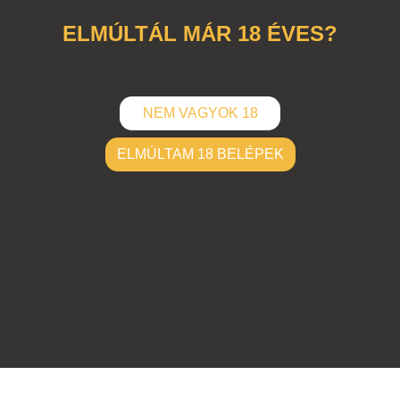
ablakban
,
panelház
ELMÚLTÁL MÁR 18 ÉVES?
NEM VAGYOK 18
ELMÚLTAM 18 BELÉPEK
ELKÜLD
Hozzászólások (
0
)
Nincsenek hozzászólások