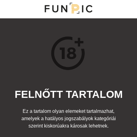
MENÜ
KATEGÓRIÁK
TOP 100
KERESÉS
FELNŐTT TARTALOM
117164
0
Kedvenc
Ez a tartalom olyan elemeket tartalmazhat,
Cím:
amelyek a hatályos jogszabályok kategóriái
Nincs cím!
Beküldte:
sowietsky
Kategória:
szerint kiskorúakra károsak lehetnek.
Felnőtt
Címke:
öreg
,
meztelen
,
idős
,
csaj
,
lakótelep
,
ablak
,