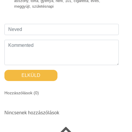
asszony
,
torta
,
gyertya
,
néni
,
101
,
cigaretta
,
éves
,
meggyújt
,
születésnapi
ELKÜLD
Hozzászólások (
0
)
Nincsenek hozzászólások