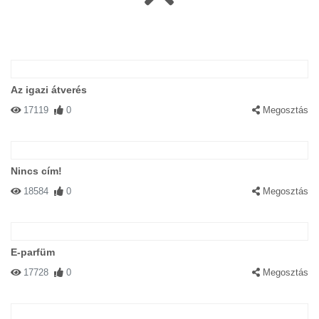
Az igazi átverés
17119
0
Megosztás
Nincs cím!
18584
0
Megosztás
E-parfüm
17728
0
Megosztás