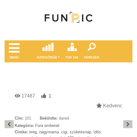
MENÜ
KATEGÓRIÁK
TOP 100
KERESÉS
17487
1
Kedvenc
Cím:
101
Beküldte:
daniel
Kategória:
Fura emberek
Címke:
öreg
,
nagymama
,
cigi
,
születésnap
,
idős
,