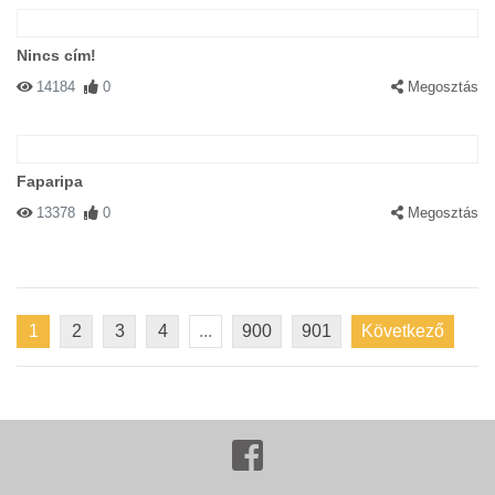
Nincs cím!
14184
0
Megosztás
Faparipa
13378
0
Megosztás
1
2
3
4
...
900
901
Következő