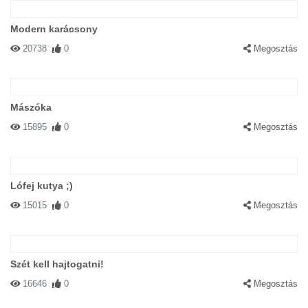
Modern karácsony
20738
0
Megosztás
Mászóka
15895
0
Megosztás
Lófej kutya ;)
15015
0
Megosztás
Szét kell hajtogatni!
16646
0
Megosztás