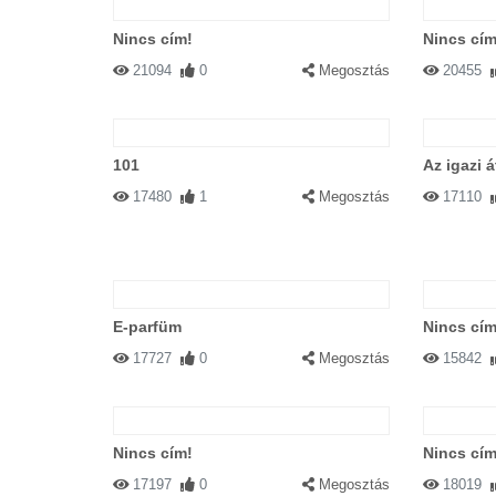
Nincs cím!
Nincs cím
21094
0
Megosztás
20455
101
Az igazi 
17480
1
Megosztás
17110
E-parfüm
Nincs cím
17727
0
Megosztás
15842
Nincs cím!
Nincs cím
17197
0
Megosztás
18019