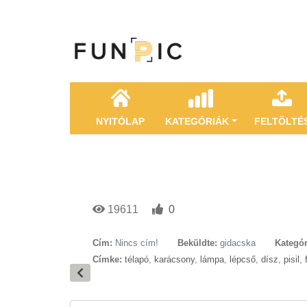
NYITÓLAP
KATEGÓRIÁK
FELTÖLTÉ
19611
0
Cím:
Nincs cím!
Beküldte:
gidacska
Kategór
Címke:
télapó
,
karácsony
,
lámpa
,
lépcső
,
dísz
,
pisil
,