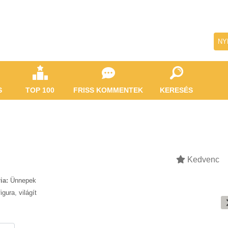
NY
S
TOP 100
FRISS KOMMENTEK
KERESÉS
Kedvenc
ia:
Ünnepek
figura
,
világít