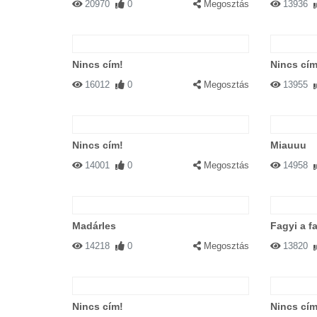
20970
0
Megosztás
13936
Nincs cím!
Nincs cím
16012
0
Megosztás
13955
Nincs cím!
Miauuu
14001
0
Megosztás
14958
Madárles
Fagyi a f
14218
0
Megosztás
13820
Nincs cím!
Nincs cím