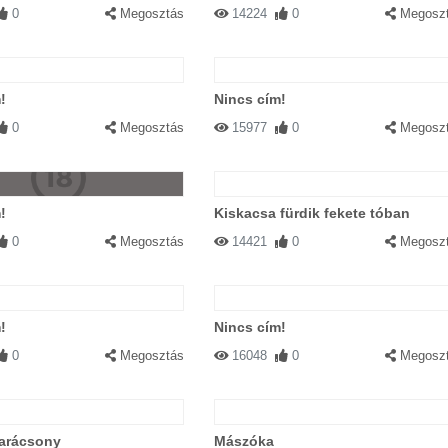
0
Megosztás
14224
0
Megosz
!
Nincs cím!
0
Megosztás
15977
0
Megosz
!
Kiskacsa fürdik fekete tóban
0
Megosztás
14421
0
Megosz
!
Nincs cím!
0
Megosztás
16048
0
Megosz
arácsony
Mászóka