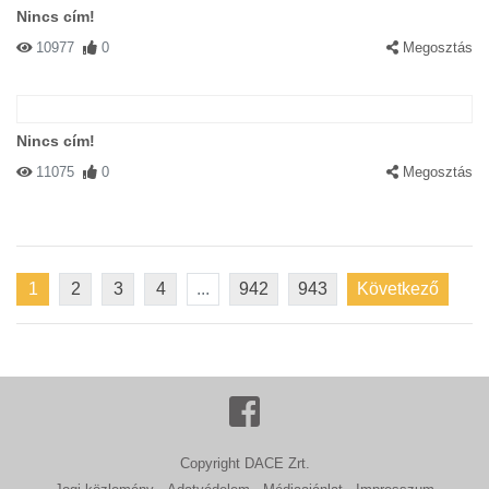
Nincs cím!
10977
0
Megosztás
Nincs cím!
11075
0
Megosztás
1
2
3
4
...
942
943
Következő
Copyright DACE Zrt.