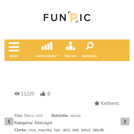
MENÜ
KATEGÓRIÁK
TOP 100
KERESÉS
11220
0
Kedvenc
Cím:
Nincs cím!
Beküldte:
raznor
Kategória:
Állatságok
Címke:
cica
,
macska
,
ház
,
alvó
,
dob
,
belső
,
lábodb