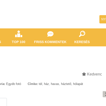
NY
S
TOP 100
FRISS KOMMENTEK
KERESÉS
Kedvenc
ria:
Egyéb fotó
Címke:
tél
,
ház
,
havas
,
háztető
,
hólapát