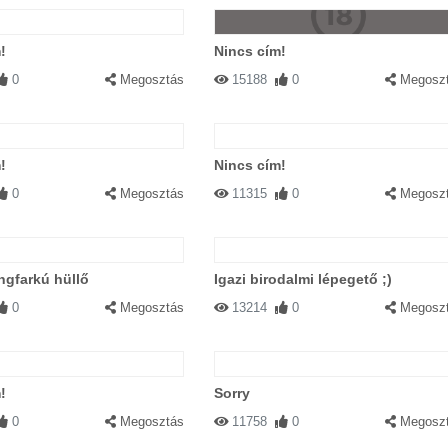
!
Nincs cím!
0
Megosztás
15188
0
Megosz
!
Nincs cím!
0
Megosztás
11315
0
Megosz
ángfarkú hüllő
Igazi birodalmi lépegető ;)
0
Megosztás
13214
0
Megosz
!
Sorry
0
Megosztás
11758
0
Megosz