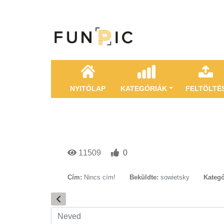
NYITÓLAP
KATEGÓRIÁK
FELTÖLTÉ
11509
0
Cím:
Nincs cím!
Beküldte:
sowietsky
Kategó