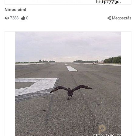
Nincs cím!
7388
0
Megosztás