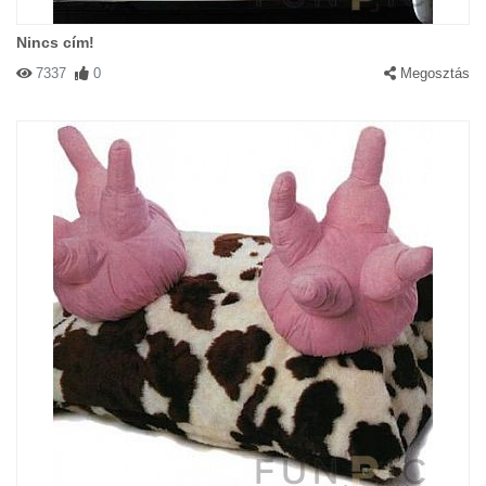
Nincs cím!
7337
0
Megosztás