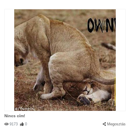
Nincs cím!
9173
0
Megosztás