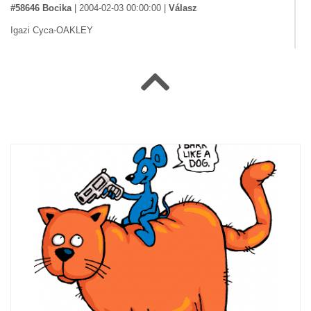
#58646 Bocika
|
2004-02-03 00:00:00
|
Válasz
Igazi Cyca-OAKLEY
#56957 Simon Roland
|
2004-01-27 00:00:00
|
Válasz
Király mi az újonnan vásárolt trendi napszeművegem? Jean!!!
Jean hol késik már a luxus limuzinom?
#45450 Davina
|
2003-12-09 00:00:00
|
Válasz