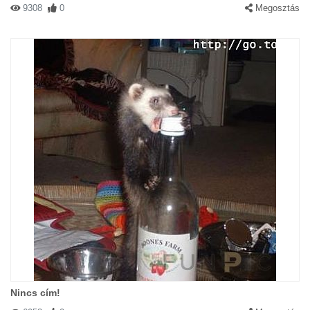
9308
0
Megosztás
Nincs cím!