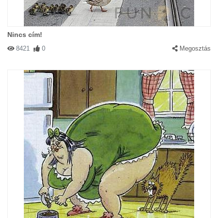
Nincs cím!
8421
0
Megosztás