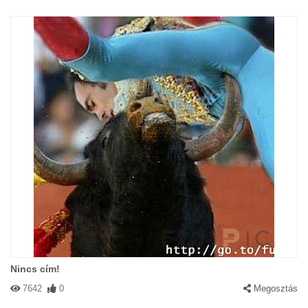
Nincs cím!
7642
0
Megosztás