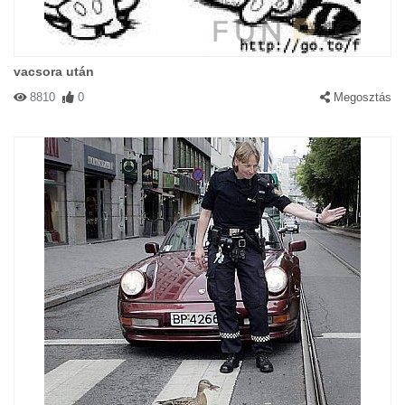
vacsora után
8810
0
Megosztás