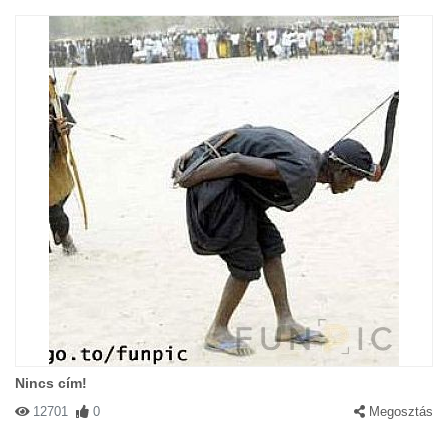
Nincs cím!
12701
0
Megosztás