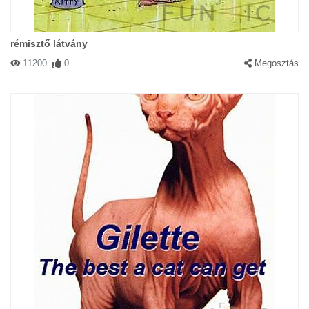
rémisztő látvány
11200
0
Megosztás