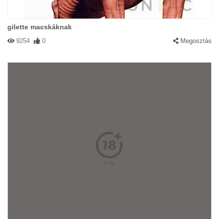
gilette macskáknak
9254
0
Megosztás