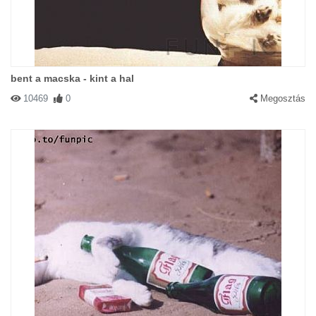
bent a macska - kint a hal
#29700 MastR
|
2003-08-12 00:00:00
|
Válasz
10469
0
Megosztás
Csapos!!! Tejet!!!
#25235 Keresztapa
|
2003-07-14 00:00:00
|
Válasz
Na ide figyeljetek kispofáim! Vagy kifizetitek a védelmi pénzt,vagy
szétverjük ezt a csehot!