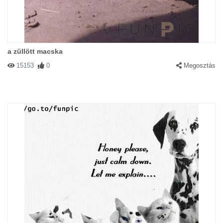
a züllött macska
#23662 horusz
|
2003-07-02 00:00:00
|
Válasz
15153
0
Megosztás
Csirálly a fű!!!Totál betéptem!!!
#23395 cuki
|
2003-06-30 00:00:00
|
Válasz
totál havay!!!