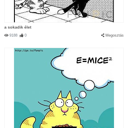
a sokadik élet
9188
0
Megosztás