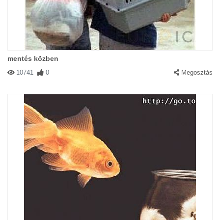
mentés közben
10741
0
Megosztás
#31421 Anita
|
2003-08-25 00:00:00
|
Válasz
Kis Buta! Szerintem nagyon édes...
#30993 Cuncika
|
2003-08-21 00:00:00
|
Válasz
Buksi a hátam közepét se hagyd ki!