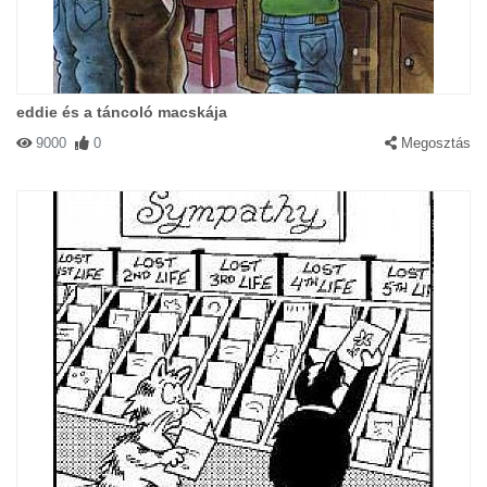
#1663 Vik-tor
|
2002-11-24 00:00:00
|
Válasz
Cool-cat
eddie és a táncoló macskája
9000
0
Megosztás