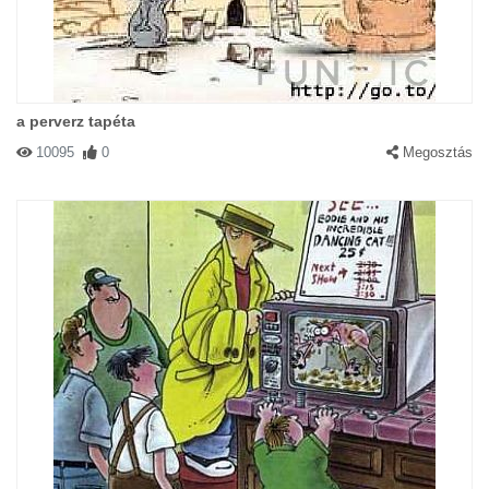
#7818 evelyn
|
2003-01-29 00:00:00
|
Válasz
-Akkor most én macskában láttom a világot!
a perverz tapéta
10095
0
Megosztás
#1721 Eva
|
2002-11-25 00:00:00
|
Válasz
Na, mikor jon mar az a hires napfogyatkozas!