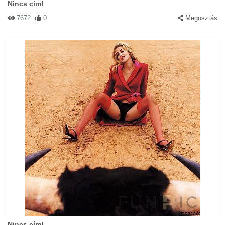
Nincs cím!
7672
0
Megosztás
Nincs cím!