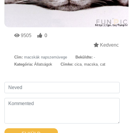
9505
0
Kedvenc
Cím:
macskák napszemüvege
Beküldte:
-
Kategória:
Állatságok
Címke:
cica
,
macska
,
cat