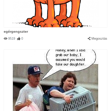
Macs-ster!
egérgengszter
9519
0
Megosztás
#37065 B T O
|
2003-10-11 00:00:00
|
Válasz
Man in Black: a cicó nem felejt!
#32318 opi
|
2003-09-01 00:00:00
|
Válasz
Csak pár forintot,szegény világtalannak!