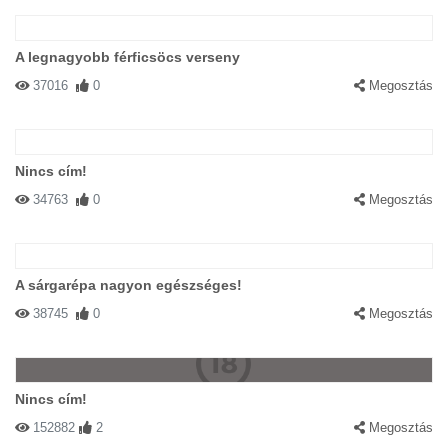
A legnagyobb férficsöcs verseny
37016
0
Megosztás
Nincs cím!
34763
0
Megosztás
A sárgarépa nagyon egészséges!
38745
0
Megosztás
Nincs cím!
152882
2
Megosztás