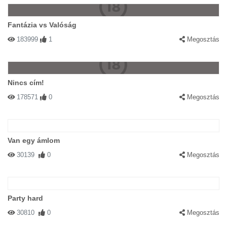
Fantázia vs Valóság
183999
1
Megosztás
Nincs cím!
178571
0
Megosztás
Van egy ámlom
30139
0
Megosztás
Party hard
30810
0
Megosztás