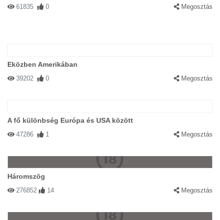
61835
0
Megosztás
Eközben Amerikában
39202
0
Megosztás
A fő különbség Európa és USA között
47286
1
Megosztás
Háromszög
276852
14
Megosztás