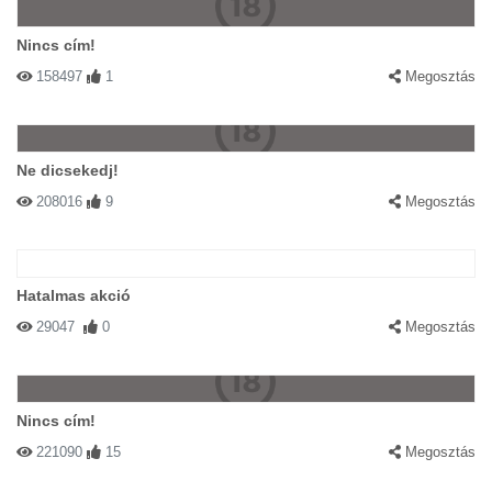
Nincs cím!
158497
1
Megosztás
Ne dicsekedj!
208016
9
Megosztás
Hatalmas akció
29047
0
Megosztás
Nincs cím!
221090
15
Megosztás