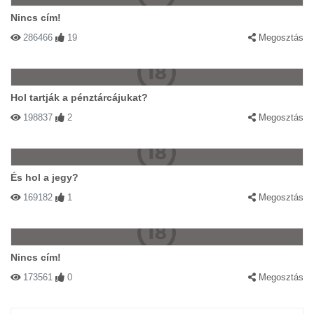
Nincs cím!
286466
19
Megosztás
Hol tartják a pénztárcájukat?
198837
2
Megosztás
És hol a jegy?
169182
1
Megosztás
Nincs cím!
173561
0
Megosztás