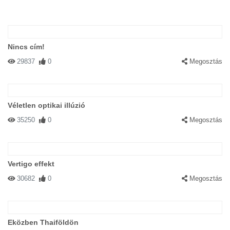
Nincs cím!
29837
0
Megosztás
Véletlen optikai illúzió
35250
0
Megosztás
Vertigo effekt
30682
0
Megosztás
Eközben Thaiföldön