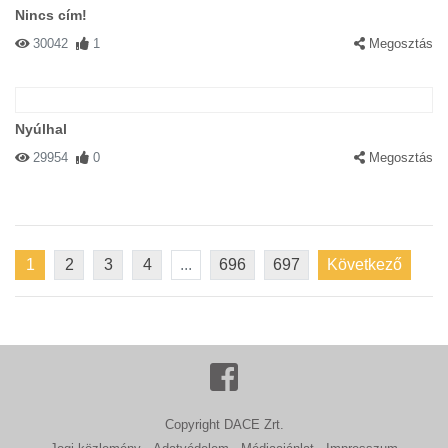
Nincs cím!
30042
1
Megosztás
Nyúlhal
29954
0
Megosztás
1
2
3
4
...
696
697
Következő
Copyright DACE Zrt.