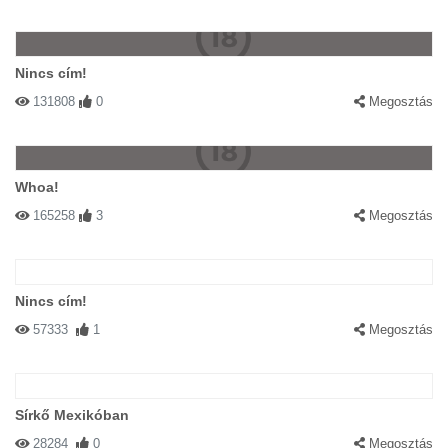
Nincs cím!
131808
0
Megosztás
Whoa!
165258
3
Megosztás
Nincs cím!
57333
1
Megosztás
Sírkő Mexikóban
28284
0
Megosztás