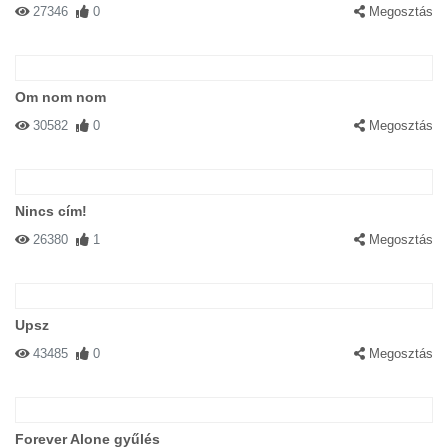
27346
0
Megosztás
Om nom nom
30582
0
Megosztás
Nincs cím!
26380
1
Megosztás
Upsz
43485
0
Megosztás
Forever Alone gyűlés