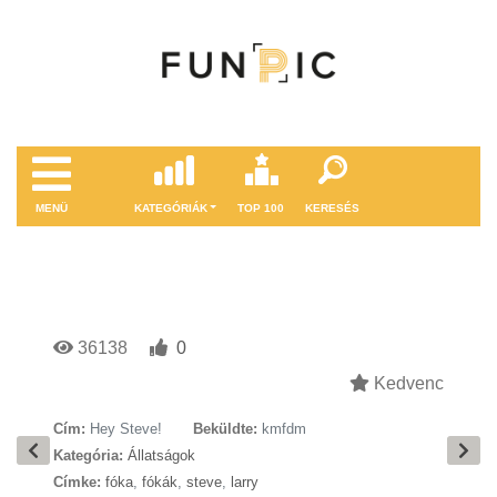
MENÜ
KATEGÓRIÁK
TOP 100
KERESÉS
36138
0
Kedvenc
Cím:
Hey Steve!
Beküldte:
kmfdm
Kategória:
Állatságok
Címke:
fóka
,
fókák
,
steve
,
larry