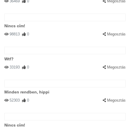
36469
0
Megosztás
Nincs cím!
98813
0
Megosztás
Wtf?
33193
0
Megosztás
Minden rendben, hippi
52303
0
Megosztás
Nincs cím!