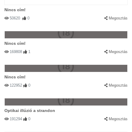
Nincs cím!
50620
0
Megosztás
Nincs cím!
169808
1
Megosztás
Nincs cím!
122952
0
Megosztás
Optikai illúzió a strandon
191294
0
Megosztás