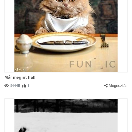
Már megint hal!
34449
1
Megosztás