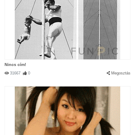
Nincs cím!
31667
0
Megosztás