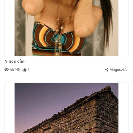
Nincs cím!
55748
1
Megosztás