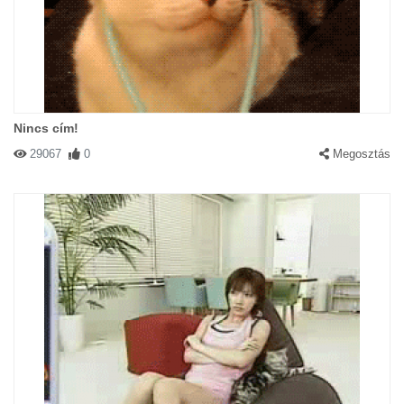
Nincs cím!
29067
0
Megosztás