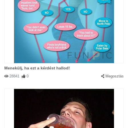
Menekülj, ha ezt a kérdést hallod!
28841
0
Megosztás