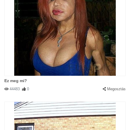
Ez meg mi?
44483
0
Megosztás