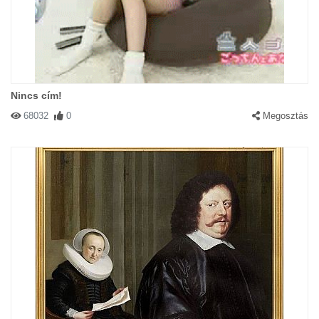
Nincs cím!
68032
0
Megosztás