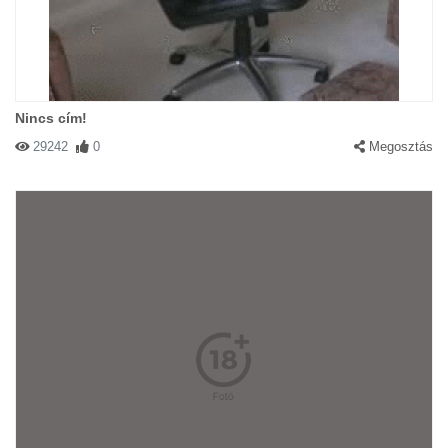
Nincs cím!
29242
0
Megosztás