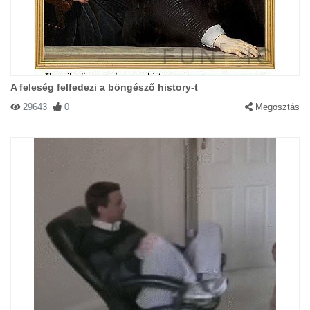
A feleség felfedezi a böngésző history-t
29643
0
Megosztás