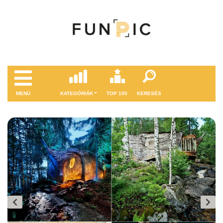
MENÜ
KATEGÓRIÁK
TOP 100
KERESÉS