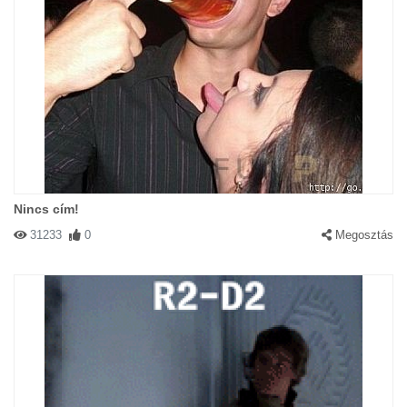
Nincs cím!
31233
0
Megosztás