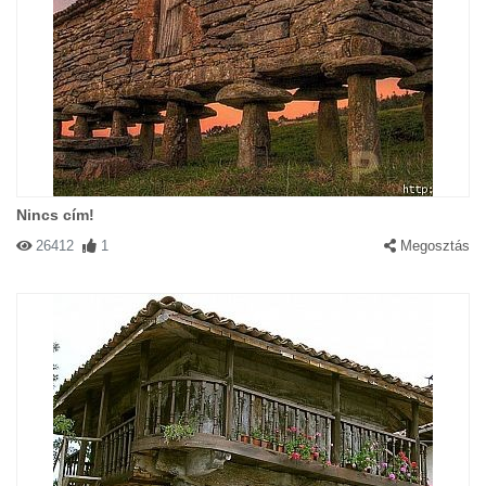
Nincs cím!
26412
1
Megosztás