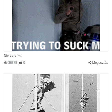
Nincs cím!
36878
0
Megosztás