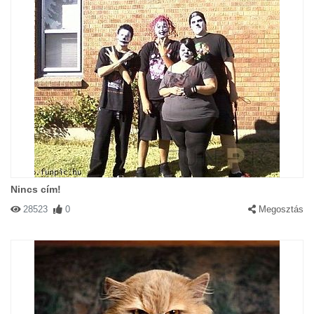
Nincs cím!
28523
0
Megosztás