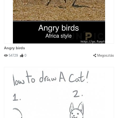
Angry birds
54729
0
Megosztás