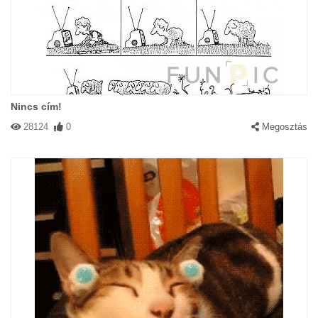
Nincs cím!
28124
0
Megosztás