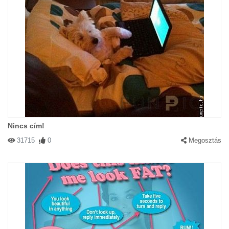
Nincs cím!
31715
0
Megosztás