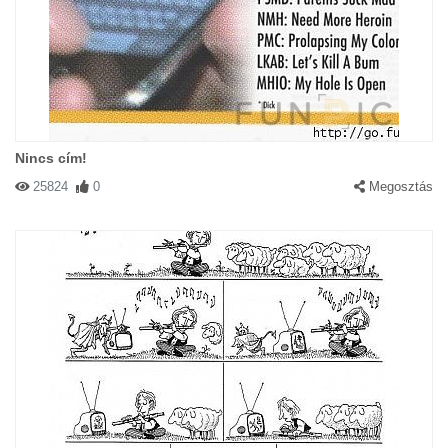
Nincs cím!
25824
0
Megosztás