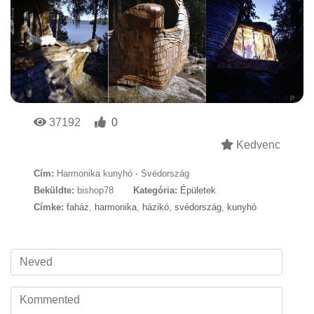
37192
0
Kedvenc
Cím:
Harmonika kunyhó - Svédország
Beküldte:
bishop78
Kategória:
Épületek
Címke:
faház
,
harmonika
,
házikó
,
svédország
,
kunyhó