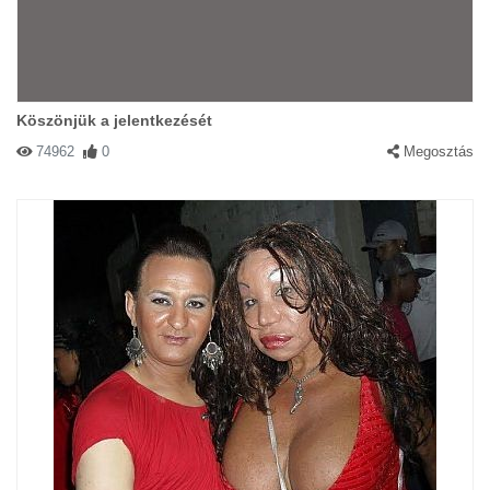
Köszönjük a jelentkezését
74962
0
Megosztás