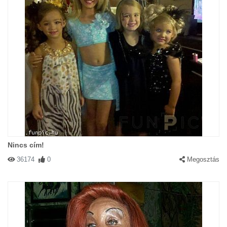
Nincs cím!
36174
0
Megosztás