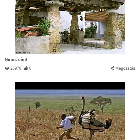
Nincs cím!
26979
0
Megosztás