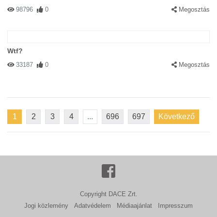
98796
0
Megosztás
Wtf?
33187
0
Megosztás
1
2
3
4
...
696
697
Következő
Copyright DACE Zrt.
Jogi közlemény
Adatvédelem
Médiaajánlat
Impresszum