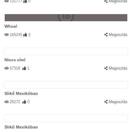
131777
0
Megosztás
Whoa!
165245
3
Megosztás
Nincs cím!
57318
1
Megosztás
Sírkő Mexikóban
28272
0
Megosztás
Sírkő Mexikóban