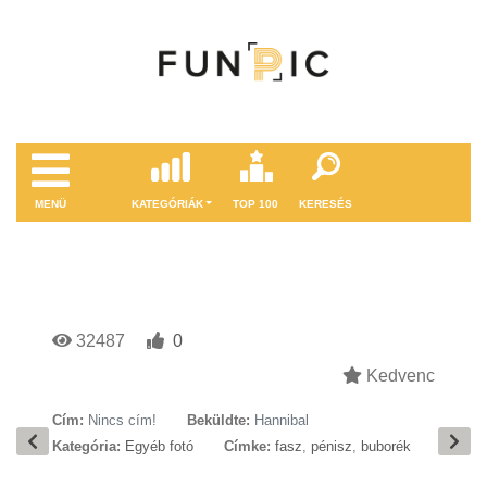
MENÜ
KATEGÓRIÁK
TOP 100
KERESÉS
32487
0
Kedvenc
Cím:
Nincs cím!
Beküldte:
Hannibal
Kategória:
Egyéb fotó
Címke:
fasz
,
pénisz
,
buborék