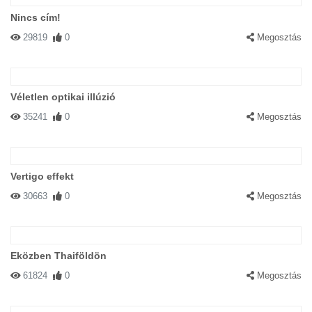
Nincs cím!
29819
0
Megosztás
Véletlen optikai illúzió
35241
0
Megosztás
Vertigo effekt
30663
0
Megosztás
Eközben Thaiföldön
61824
0
Megosztás