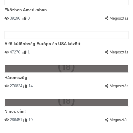
Eközben Amerikában
39196
0
Megosztás
A fő különbség Európa és USA között
47276
1
Megosztás
Háromszög
276824
14
Megosztás
Nincs cím!
286451
19
Megosztás