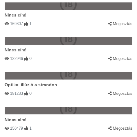
Nincs cím!
169807
1
Megosztás
Nincs cím!
122946
0
Megosztás
Optikai illúzió a strandon
191283
0
Megosztás
Nincs cím!
158479
1
Megosztás