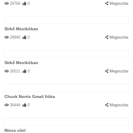
29769
0
Megosztás
Sírkő Mexikóban
28840
0
Megosztás
Sírkő Mexikóban
26521
0
Megosztás
Chuck Norris Gmail fióka
36444
0
Megosztás
Nincs cím!