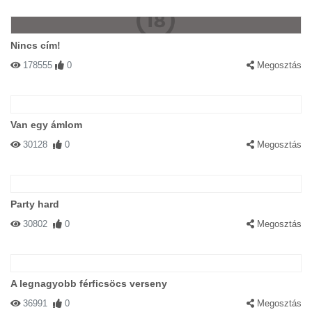
Nincs cím!
178555
0
Megosztás
Van egy ámlom
30128
0
Megosztás
Party hard
30802
0
Megosztás
A legnagyobb férficsöcs verseny
36991
0
Megosztás