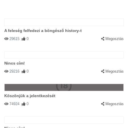
A feleség felfedezi a böngésző history-t
29615
0
Megosztás
Nincs cím!
29216
0
Megosztás
Köszönjük a jelentkezését
74924
0
Megosztás