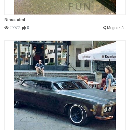
Nincs cím!
29972
0
Megosztás