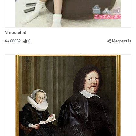
Nincs cím!
68032
0
Megosztás