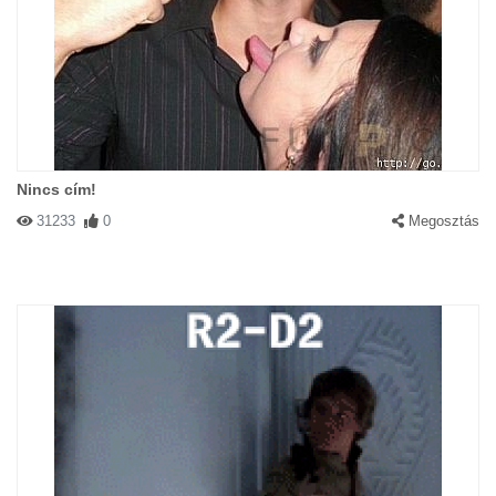
Nincs cím!
31233
0
Megosztás