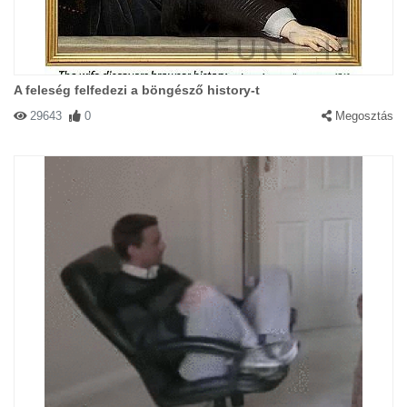
A feleség felfedezi a böngésző history-t
29643
0
Megosztás