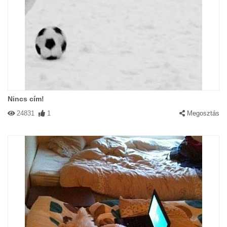
Nincs cím!
24831
1
Megosztás