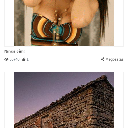
Nincs cím!
55748
1
Megosztás