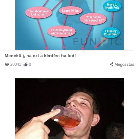
Menekülj, ha ezt a kérdést hallod!
28841
0
Megosztás