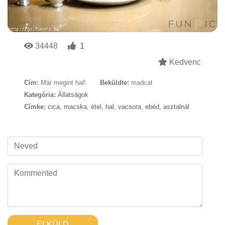
34448
1
Kedvenc
Cím:
Már megint hal!
Beküldte:
madcat
Kategória:
Állatságok
Címke:
cica
,
macska
,
étel
,
hal
,
vacsora
,
ebéd
,
asztalnál
ELKÜLD