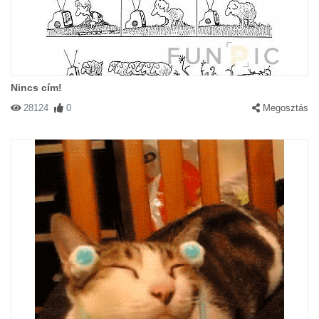
Nincs cím!
28124
0
Megosztás