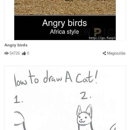
Angry birds
54726
0
Megosztás