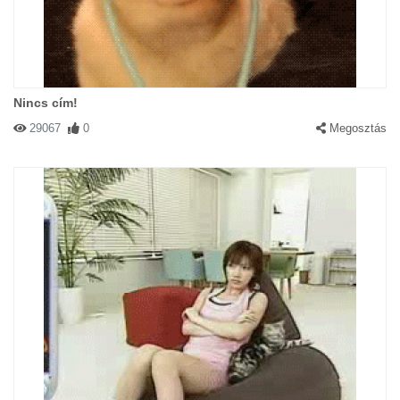
Nincs cím!
29067
0
Megosztás