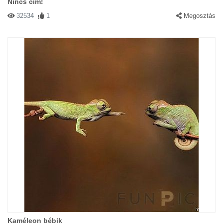
Nincs cím!
32534
1
Megosztás
Kaméleon bébik