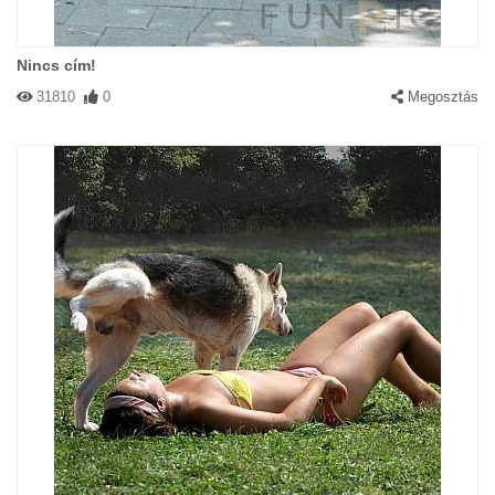
Nincs cím!
31810
0
Megosztás