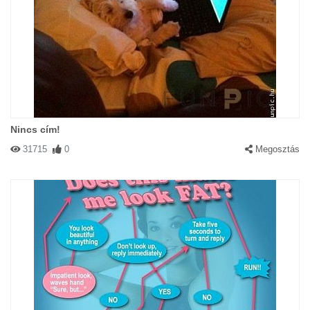
Nincs cím!
31715
0
Megosztás