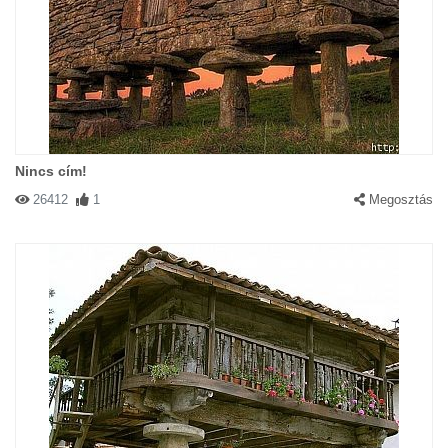
Nincs cím!
26412
1
Megosztás