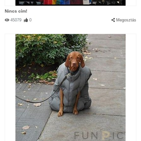
Nincs cím!
45079
0
Megosztás