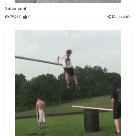
Nincs cím!
25437
0
Megosztás