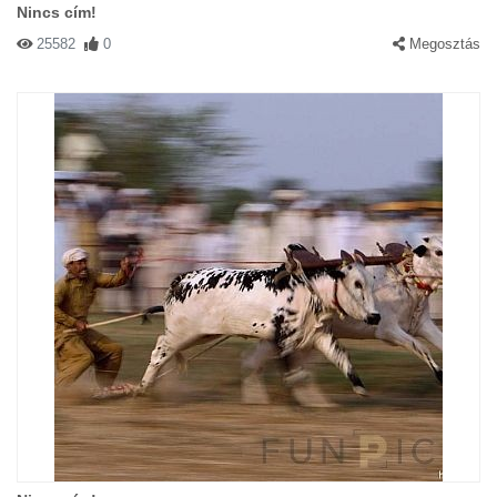
Nincs cím!
25582
0
Megosztás