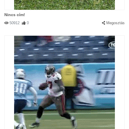
Nincs cím!
50912
0
Megosztás