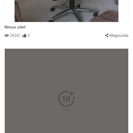
Nincs cím!
29242
0
Megosztás