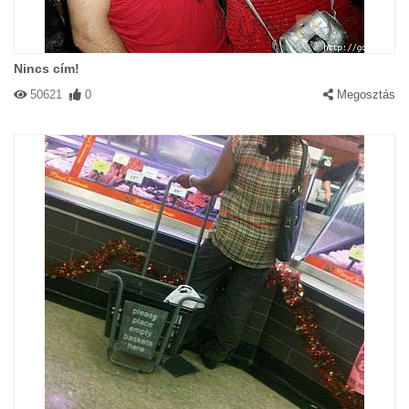
Nincs cím!
50621
0
Megosztás