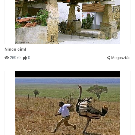
Nincs cím!
26979
0
Megosztás