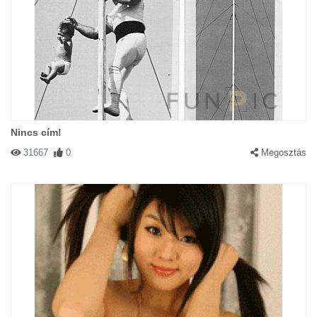
Nincs cím!
31667
0
Megosztás