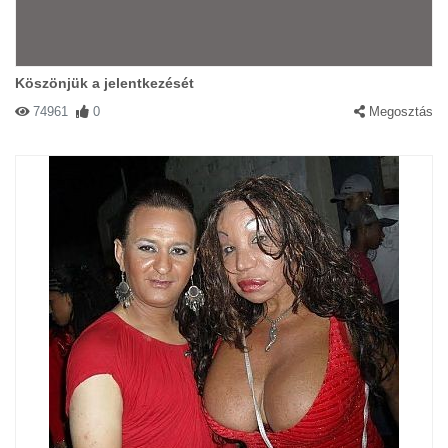
Köszönjük a jelentkezését
74961
0
Megosztás