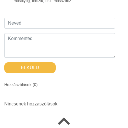
mosolyog
,
tetszik
,
örül
,
masszíroz
ELKÜLD
Hozzászólások (
0
)
Nincsenek hozzászólások