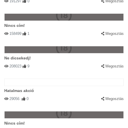
191297
0
Megosztás
Nincs cím!
158499
1
Megosztás
Ne dicsekedj!
208023
9
Megosztás
Hatalmas akció
29056
0
Megosztás
Nincs cím!