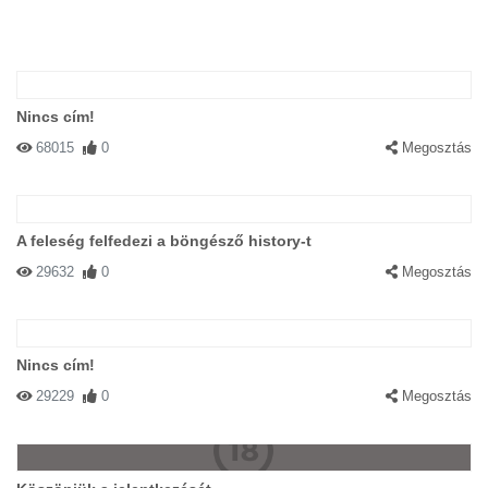
Nincs cím!
68015
0
Megosztás
A feleség felfedezi a böngésző history-t
29632
0
Megosztás
Nincs cím!
29229
0
Megosztás