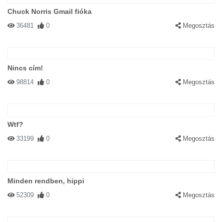
Chuck Norris Gmail fióka
36481
0
Megosztás
Nincs cím!
98814
0
Megosztás
Wtf?
33199
0
Megosztás
Minden rendben, hippi
52309
0
Megosztás