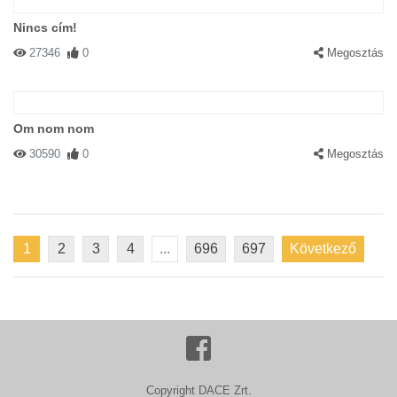
Nincs cím!
27346
0
Megosztás
Om nom nom
30590
0
Megosztás
1
2
3
4
...
696
697
Következő
Copyright DACE Zrt.