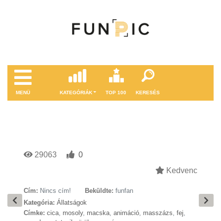
MENÜ
KATEGÓRIÁK
TOP 100
KERESÉS
29063
0
Kedvenc
Cím:
Nincs cím!
Beküldte:
funfan
Kategória:
Állatságok
Címke:
cica
,
mosoly
,
macska
,
animáció
,
masszázs
,
fej
,