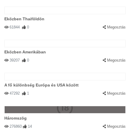
Eközben Thaiföldön
61844
0
Megosztás
Eközben Amerikában
39207
0
Megosztás
A fő különbség Európa és USA között
47292
1
Megosztás
Háromszög
276860
14
Megosztás