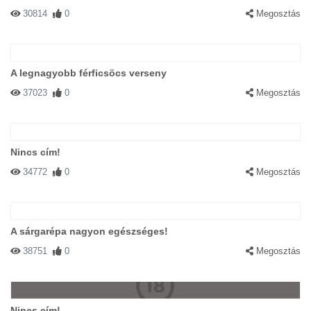
30814
0
Megosztás
A legnagyobb férficsöcs verseny
37023
0
Megosztás
Nincs cím!
34772
0
Megosztás
A sárgarépa nagyon egészséges!
38751
0
Megosztás
Nincs cím!