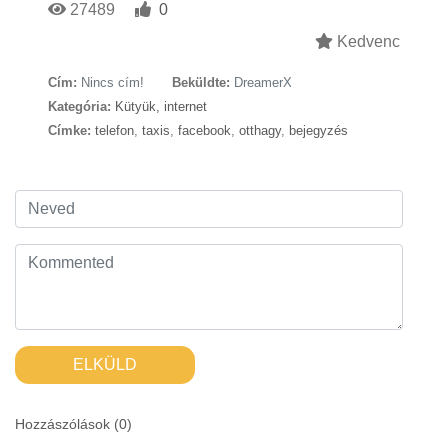
27489
0
Kedvenc
Cím:
Nincs cím!
Beküldte:
DreamerX
Kategória:
Kütyük, internet
Címke:
telefon
,
taxis
,
facebook
,
otthagy
,
bejegyzés
ELKÜLD
Hozzászólások (
0
)