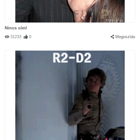
Nincs cím!
31233
0
Megosztás