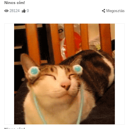
Nincs cím!
28124
0
Megosztás