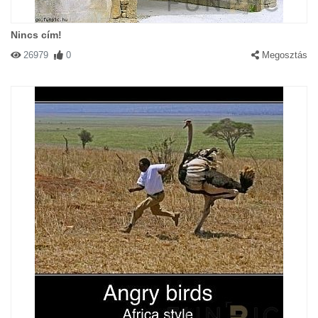
Nincs cím!
26979
0
Megosztás