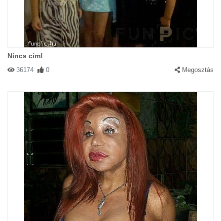
Nincs cím!
36174
0
Megosztás