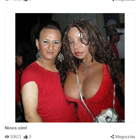
Nincs cím!
50621
0
Megosztás