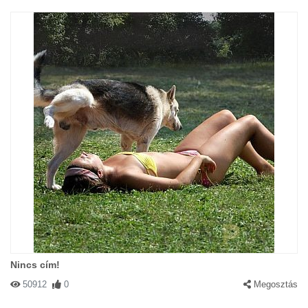
Nincs cím!
50912
0
Megosztás