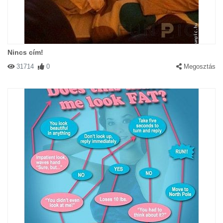
Nincs cím!
31714
0
Megosztás