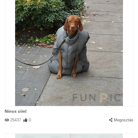
Nincs cím!
25437
0
Megosztás