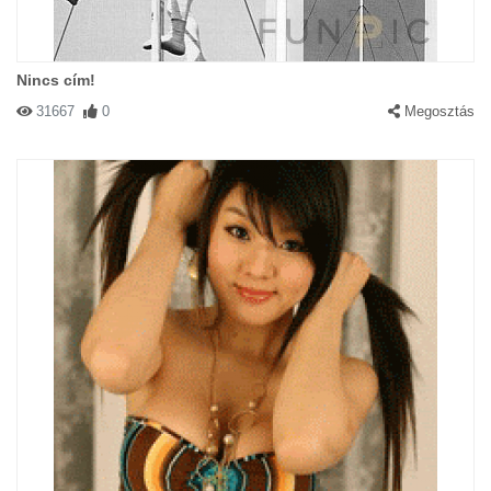
Nincs cím!
31667
0
Megosztás