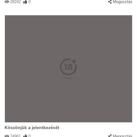
29242
0
Megosztás
Köszönjük a jelentkezését
74961
0
Megosztás