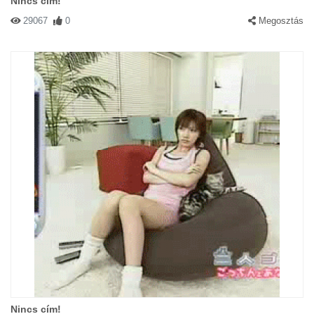
Nincs cím!
29067
0
Megosztás
Nincs cím!