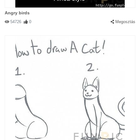
Angry birds
54726
0
Megosztás