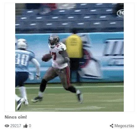
Nincs cím!
29217
0
Megosztás