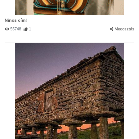
Nincs cím!
55748
1
Megosztás