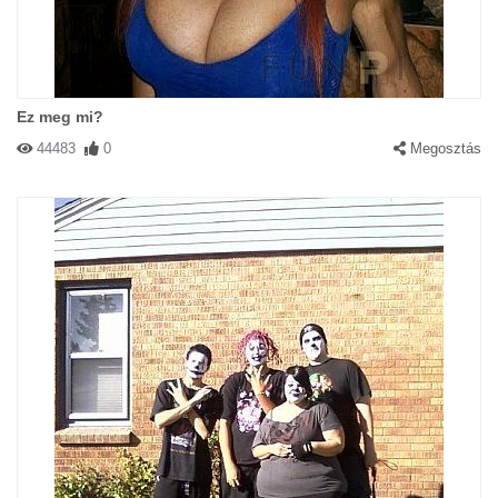
Ez meg mi?
44483
0
Megosztás