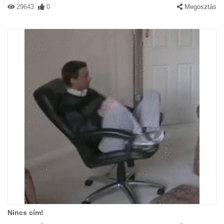
29643
0
Megosztás
Nincs cím!