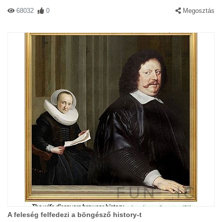
68032
0
Megosztás
A feleség felfedezi a böngésző history-t