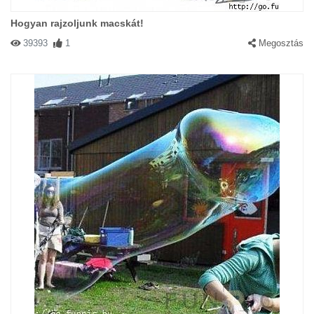
Hogyan rajzoljunk macskát!
39393
1
Megosztás