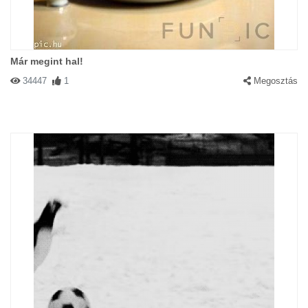
Már megint hal!
34447
1
Megosztás