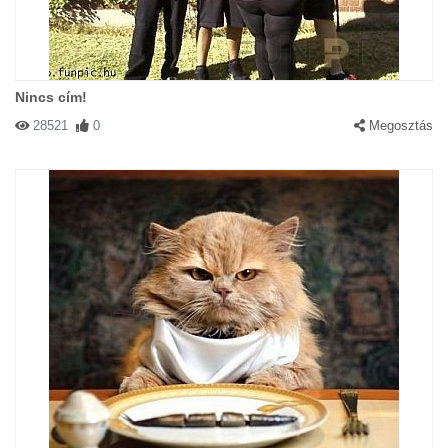
Nincs cím!
28521
0
Megosztás