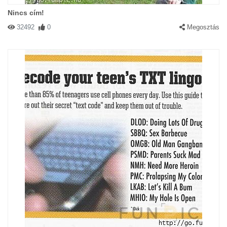
Nincs cím!
32492
0
Megosztás