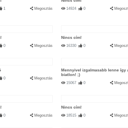
!
Nincs cím!
1
Megosztás
14924
0
Megosz
!
Nincs cím!
0
Megosztás
16330
0
Megosz
ó
Mennyivel izgalmasabb lenne így 
biatlon! ;)
0
Megosztás
15067
0
Megosz
!
Nincs cím!
0
Megosztás
18515
0
Megosz