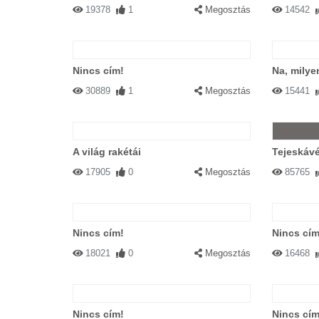
19378
1
Megosztás
14542
Nincs cím!
Na, milye
30889
1
Megosztás
15441
A világ rakétái
Tejeskáv
17905
0
Megosztás
85765
Nincs cím!
Nincs cím
18021
0
Megosztás
16468
Nincs cím!
Nincs cím