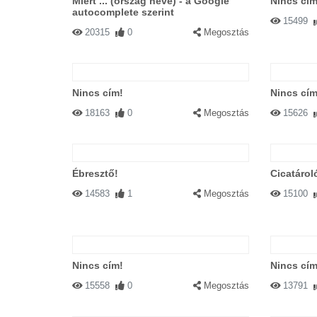
Miért ... (ország neve) - a Google
Nincs cím
autocomplete szerint
15499
20315
0
Megosztás
Nincs cím!
Nincs cím
18163
0
Megosztás
15626
Ébresztő!
Cicatárol
14583
1
Megosztás
15100
Nincs cím!
Nincs cím
15558
0
Megosztás
13791