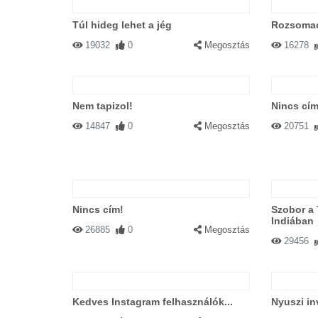
Túl hideg lehet a jég
Rozsoma
19032
0
Megosztás
16278
Nem tapizol!
Nincs cím
14847
0
Megosztás
20751
Nincs cím!
Szobor a
Indiában
26885
0
Megosztás
29456
Kedves Instagram felhasználók...
Nyuszi in