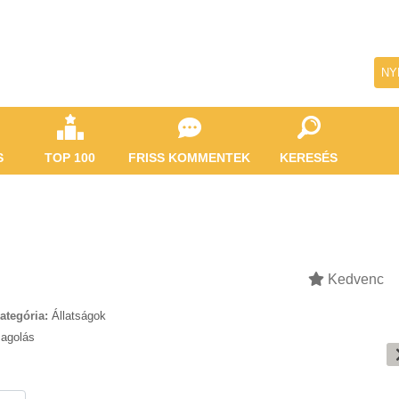
NY
S
TOP 100
FRISS KOMMENTEK
KERESÉS
Kedvenc
ategória:
Állatságok
agolás