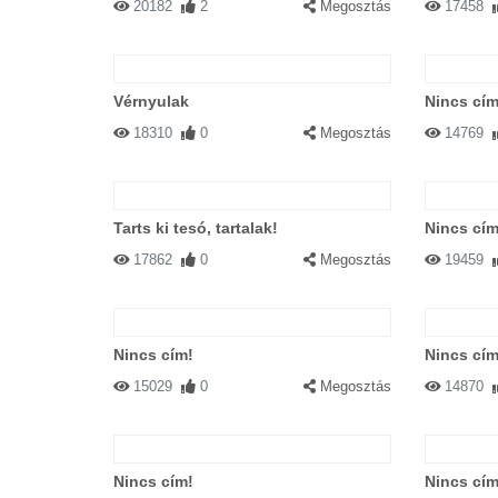
20182
2
Megosztás
17458
Vérnyulak
Nincs cím
18310
0
Megosztás
14769
Tarts ki tesó, tartalak!
Nincs cím
17862
0
Megosztás
19459
Nincs cím!
Nincs cím
15029
0
Megosztás
14870
Nincs cím!
Nincs cím