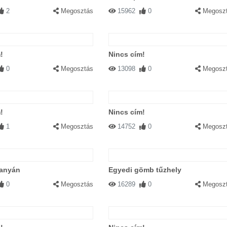
2
Megosztás
15962
0
Megosz
!
Nincs cím!
0
Megosztás
13098
0
Megosz
!
Nincs cím!
1
Megosztás
14752
0
Megosz
tanyán
Egyedi gömb tűzhely
0
Megosztás
16289
0
Megosz