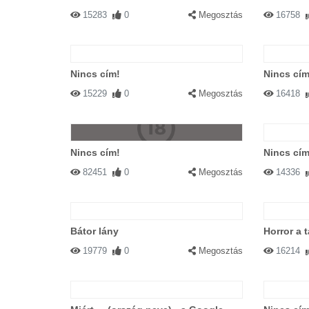
15283
0
Megosztás
16758
Nincs cím!
Nincs cím
15229
0
Megosztás
16418
Nincs cím!
Nincs cím
82451
0
Megosztás
14336
Bátor lány
Horror a 
19779
0
Megosztás
16214