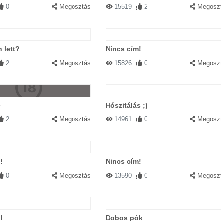
0
Megosztás
15519
2
Megosz
n lett?
Nincs cím!
2
Megosztás
15826
0
Megosz
é
Hószitálás ;)
2
Megosztás
14961
0
Megosz
!
Nincs cím!
0
Megosztás
13590
0
Megosz
!
Dobos pók