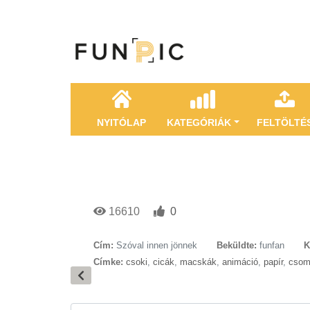
NYITÓLAP
KATEGÓRIÁK
FELTÖLTÉ
16610
0
Cím:
Szóval innen jönnek
Beküldte:
funfan
K
Címke:
csoki
,
cicák
,
macskák
,
animáció
,
papír
,
csom