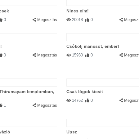
csek
Nincs cím!
0
Megosztás
20018
0
Megosz
!
Csókolj mancsot, ember!
0
Megosztás
15930
0
Megosz
 Thirumayam templomban,
Csak lógok kicsit
14762
0
Megosz
1
Megosztás
vázió
Upsz