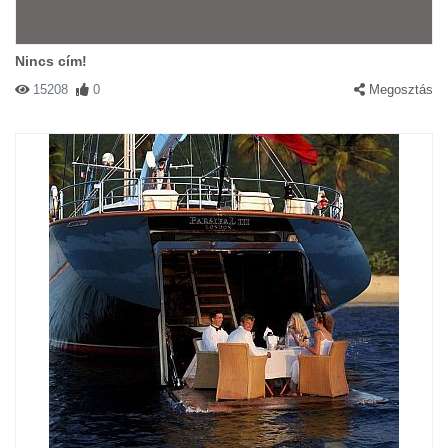
Nincs cím!
15208
0
Megosztás