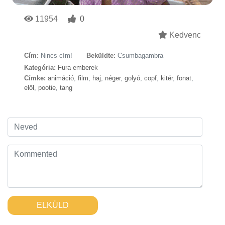
11954
0
Kedvenc
Cím:
Nincs cím!
Beküldte:
Csumbagambra
Kategória:
Fura emberek
Címke:
animáció
,
film
,
haj
,
néger
,
golyó
,
copf
,
kitér
,
fonat
,
elől
,
pootie
,
tang
ELKÜLD