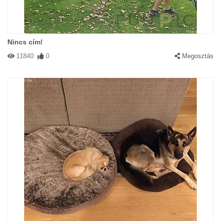
Nincs cím!
11840
0
Megosztás