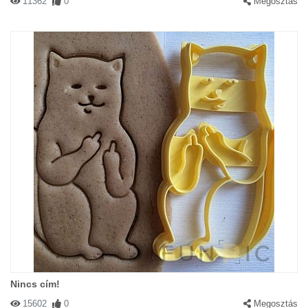
11362
0
Megosztás
Nincs cím!
15602
0
Megosztás