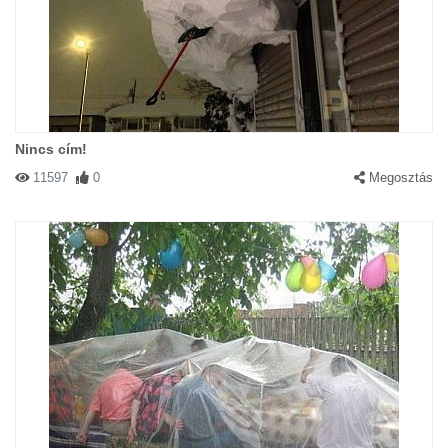
Nincs cím!
11597
0
Megosztás