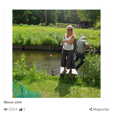
Nincs cím!
12214
0
Megosztás