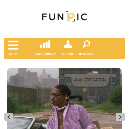
MENÜ
KATEGÓRIÁK
TOP 100
KERESÉS