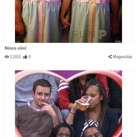
Nincs cím!
11652
0
Megosztás