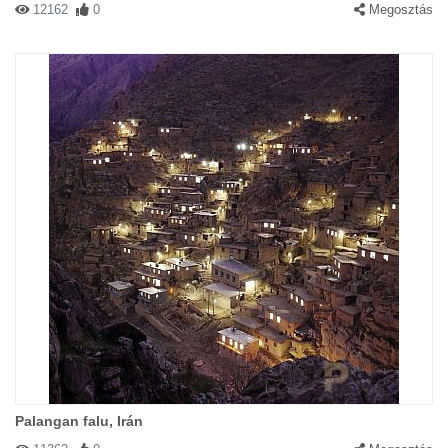
12162
0
Megosztás
Palangan falu, Irán