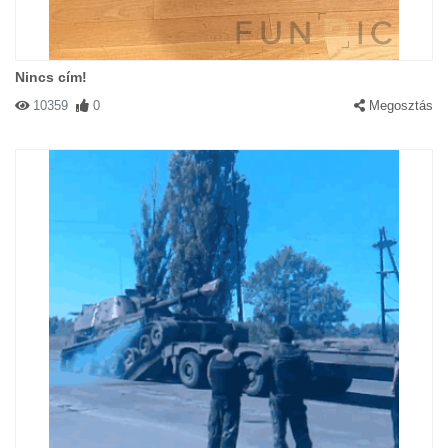
Nincs cím!
10359
0
Megosztás