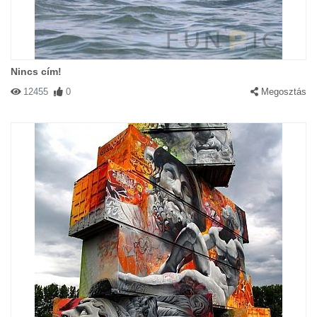
Nincs cím!
12455
0
Megosztás