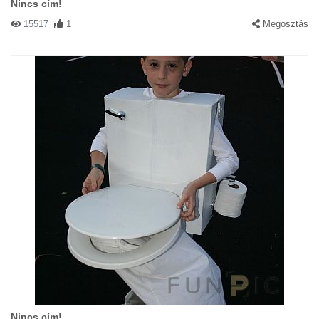
Nincs cím!
15517
1
Megosztás
Nincs cím!