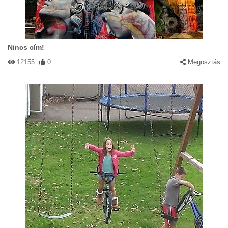
Nincs cím!
12155
0
Megosztás