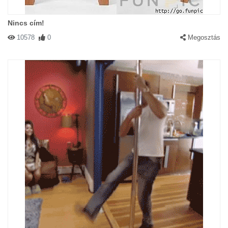
Nincs cím!
10578
0
Megosztás