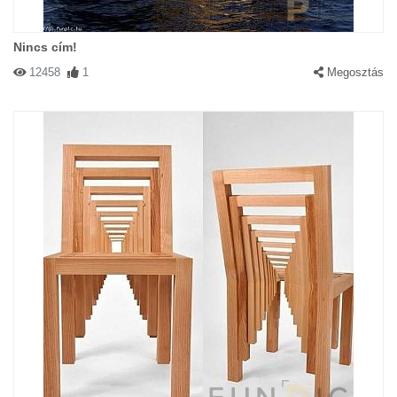
Nincs cím!
12458
1
Megosztás