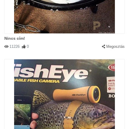
Nincs cím!
11226
0
Megosztás