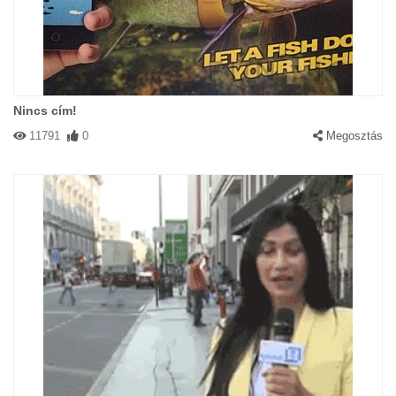
Nincs cím!
11791
0
Megosztás