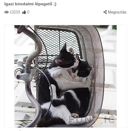
Igazi birodalmi lépegető ;)
13233
0
Megosztás