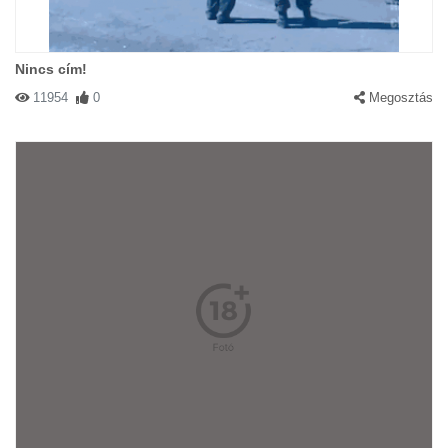
Nincs cím!
11954
0
Megosztás