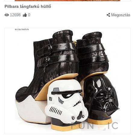
Pilbara lángfarkú hüllő
12698
0
Megosztás