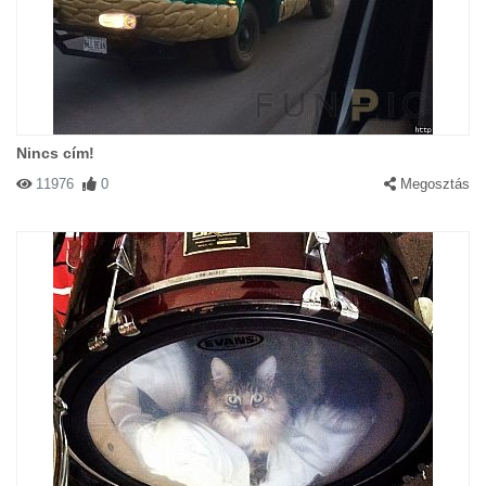
Nincs cím!
11976
0
Megosztás