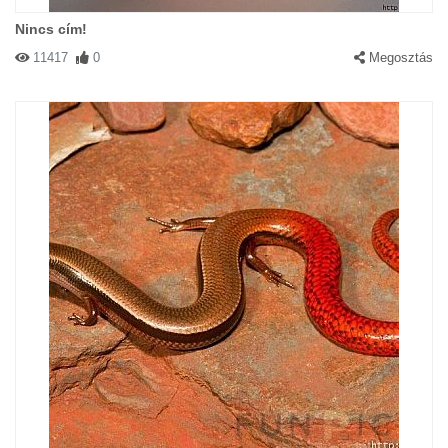
Nincs cím!
11417
0
Megosztás