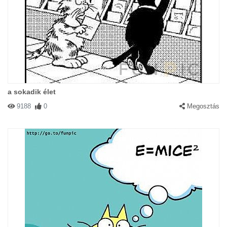
a sokadik élet
9188
0
Megosztás