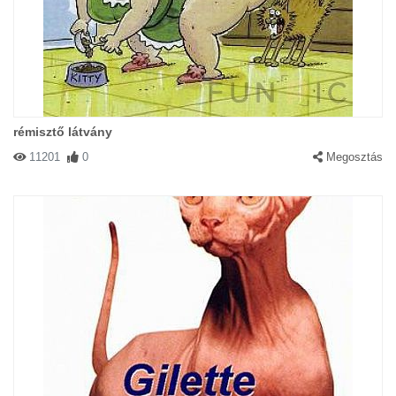
rémisztő látvány
11201
0
Megosztás