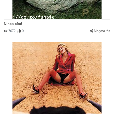
Nincs cím!
7672
0
Megosztás