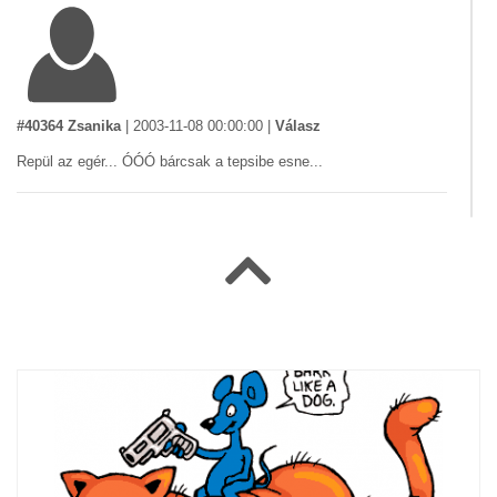
#40364 Zsanika
|
2003-11-08 00:00:00
|
Válasz
Repül az egér... ÓÓÓ bárcsak a tepsibe esne...
#29977 Juca
|
2003-08-14 00:00:00
|
Válasz
SZUPEREGÉR!!!