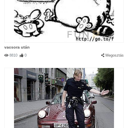
vacsora után
8810
0
Megosztás