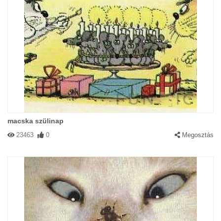
macska szülinap
23463
0
Megosztás