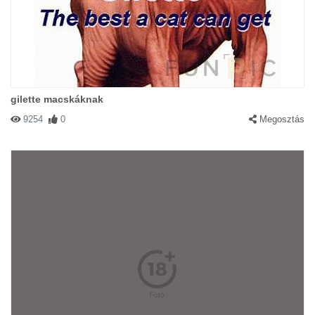
gilette macskáknak
9254
0
Megosztás