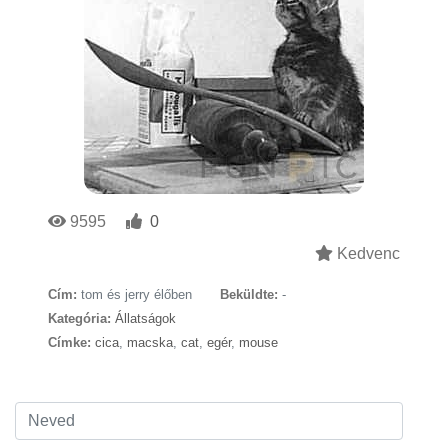
9595
0
Kedvenc
Cím:
tom és jerry élőben
Beküldte:
-
Kategória:
Állatságok
Címke:
cica
,
macska
,
cat
,
egér
,
mouse