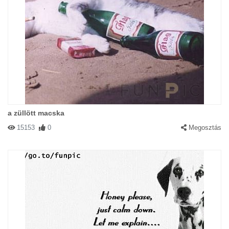
a züllött macska
15153
0
Megosztás