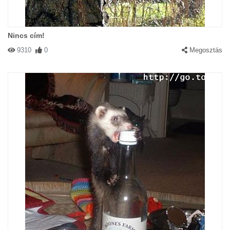
Nincs cím!
9310
0
Megosztás