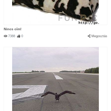
Nincs cím!
7388
0
Megosztás