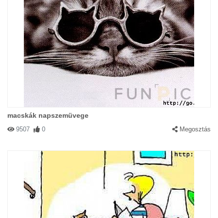
macskák napszemüvege
9507
0
Megosztás