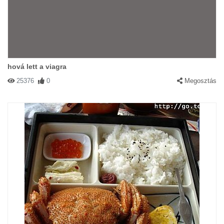
hová lett a viagra
25376
0
Megosztás