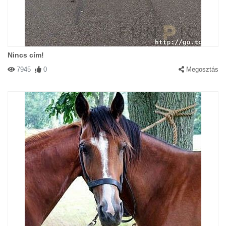
Nincs cím!
7945
0
Megosztás