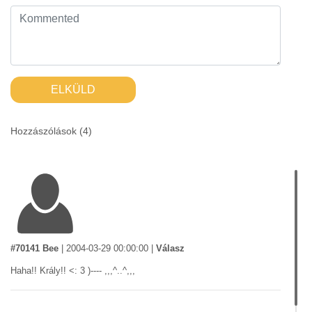
ELKÜLD
Hozzászólások (
4
)
#70141 Bee
|
2004-03-29 00:00:00
|
Válasz
Haha!! Krály!! <: 3 )---- ,,,^..^,,,