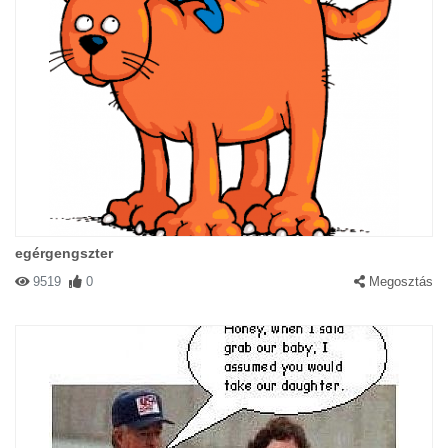
#23156 Torontali Balazs
|
2003-06-28 00:00:00
|
Válasz
NAgyon Szupi! Tobb ilyet!
egérgengszter
9519
0
Megosztás