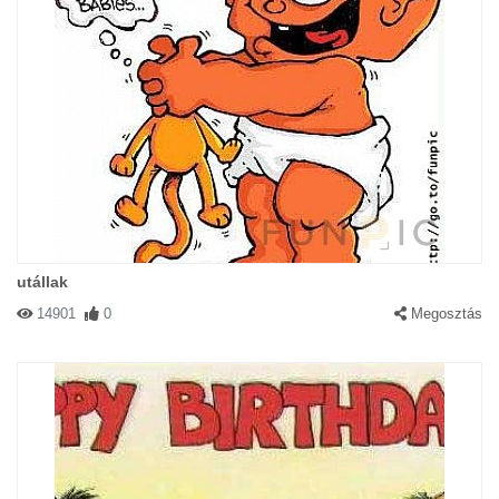
utállak
14901
0
Megosztás