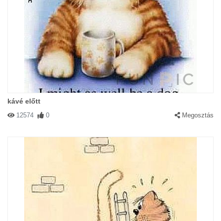
kávé előtt
12574
0
Megosztás