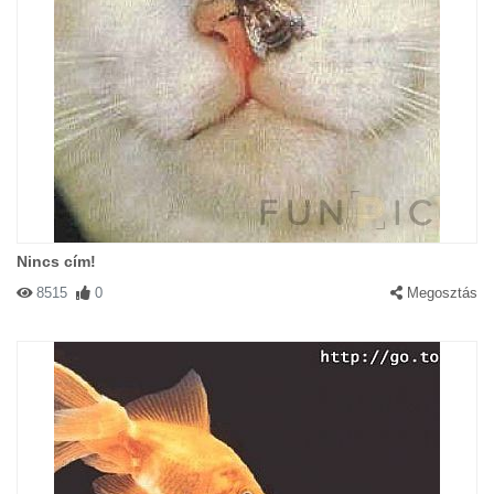
Nincs cím!
8515
0
Megosztás