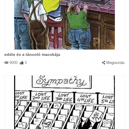
eddie és a táncoló macskája
9000
0
Megosztás