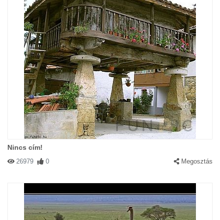
Nincs cím!
26979
0
Megosztás