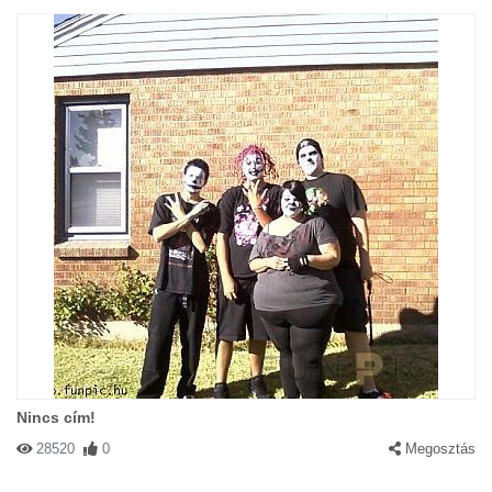
Nincs cím!
28520
0
Megosztás