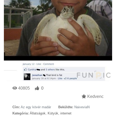
40805
0
Kedvenc
Cím:
Az egy kövér madár
Beküldte:
NaiveviaN
Kategória:
Állatságok
,
Kütyük, internet