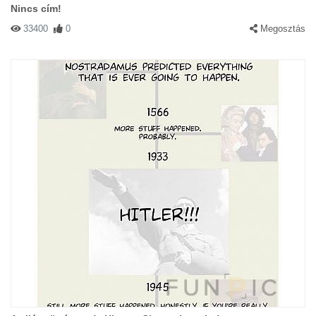
Nincs cím!
33400
0
Megosztás