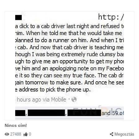
Nincs cím!
27488
0
Megosztás