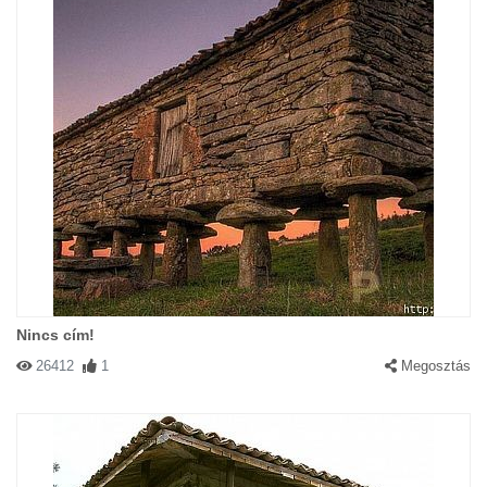
Nincs cím!
26412
1
Megosztás