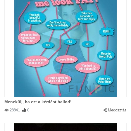
Menekülj, ha ezt a kérdést hallod!
28841
0
Megosztás