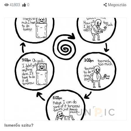
41803
0
Megosztás
Ismerős szitu?