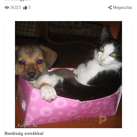
36323
0
Megosztás
Barátság extrákkal