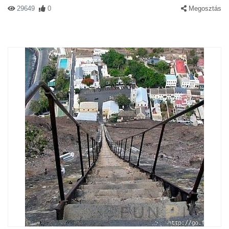
29649
0
Megosztás