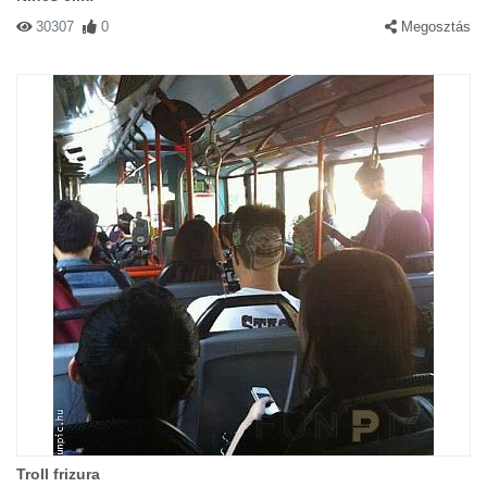
30307
0
Megosztás
Troll frizura