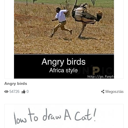
Angry birds
54726
0
Megosztás