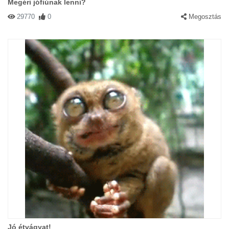
Megéri jófiúnak lenni?
29770
0
Megosztás
Jó étvágyat!