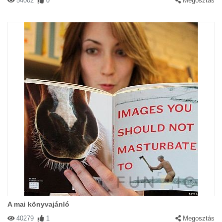
54002
0
Megosztás
A mai könyvajánló
40279
1
Megosztás