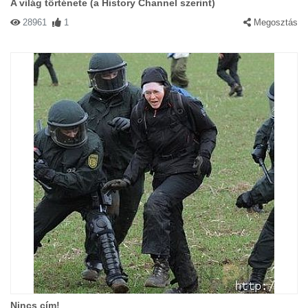
A világ története (a History Channel szerint)
28961
1
Megosztás
Nincs cím!