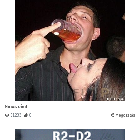
Nincs cím!
31233
0
Megosztás