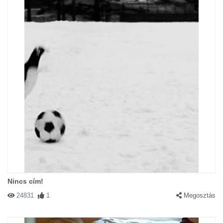
Nincs cím!
24831
1
Megosztás