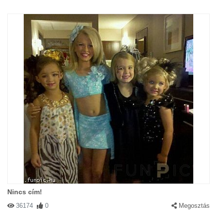
Nincs cím!
36174
0
Megosztás