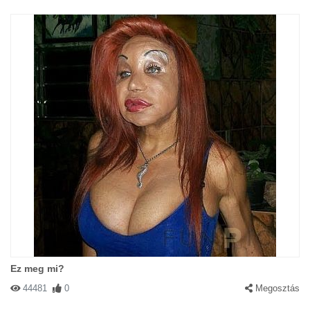
Ez meg mi?
44481
0
Megosztás