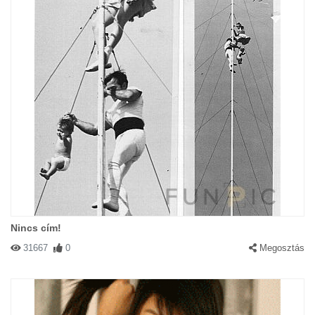
Nincs cím!
31667
0
Megosztás