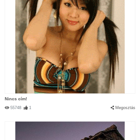
Nincs cím!
55748
1
Megosztás