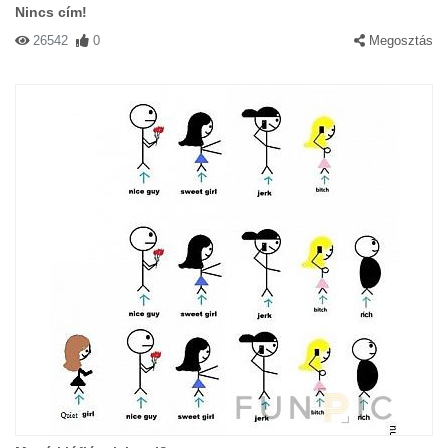
Nincs cím!
26542
0
Megosztás