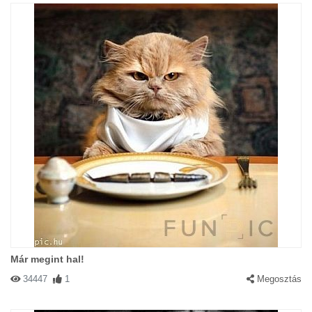
Már megint hal!
34447
1
Megosztás