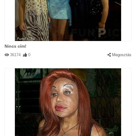
Nincs cím!
36174
0
Megosztás