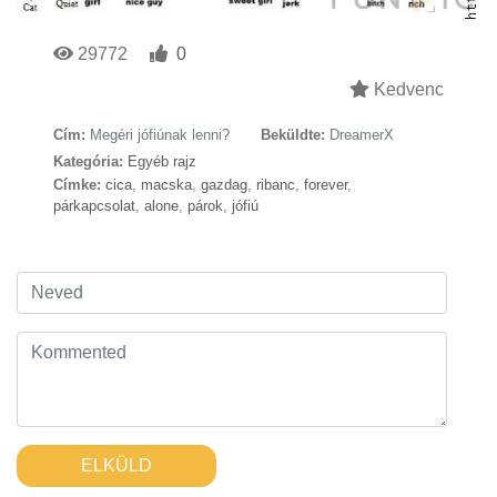
29772
0
Kedvenc
Cím:
Megéri jófiúnak lenni?
Beküldte:
DreamerX
Kategória:
Egyéb rajz
Címke:
cica
,
macska
,
gazdag
,
ribanc
,
forever
,
párkapcsolat
,
alone
,
párok
,
jófiú
ELKÜLD