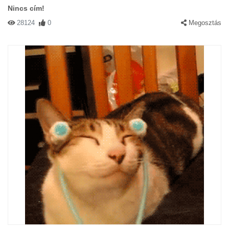
Nincs cím!
28124
0
Megosztás