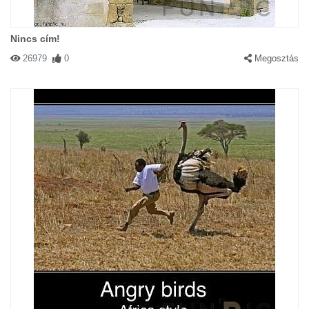
Nincs cím!
26979
0
Megosztás