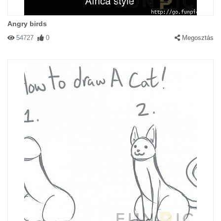
Angry birds
54727
0
Megosztás