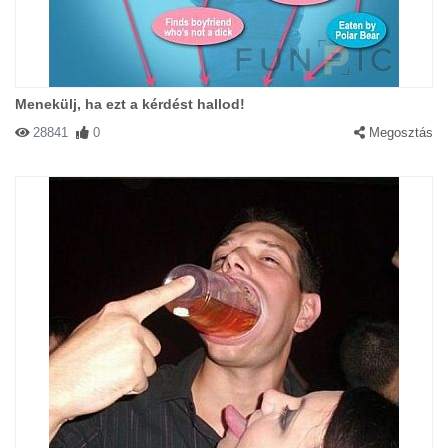
Menekülj, ha ezt a kérdést hallod!
28841
0
Megosztás