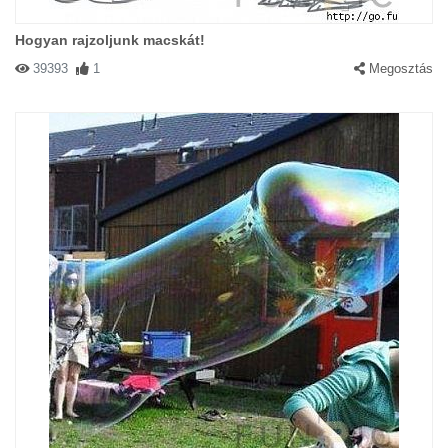
Hogyan rajzoljunk macskát!
39393
1
Megosztás