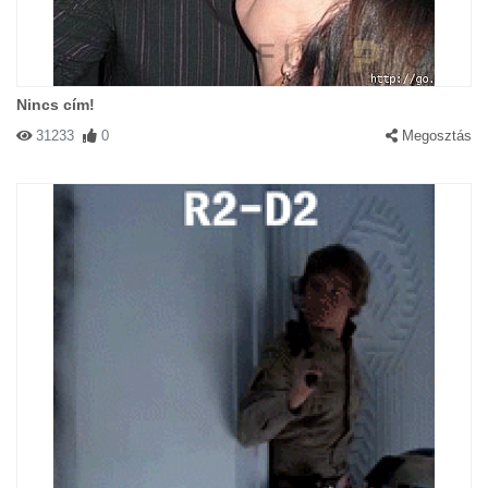
Nincs cím!
31233
0
Megosztás