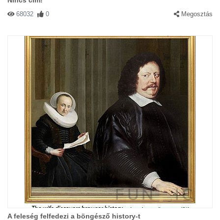
Nincs cím!
68032
0
Megosztás
A feleség felfedezi a böngésző history-t