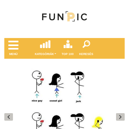
MENÜ
KATEGÓRIÁK
TOP 100
KERESÉS