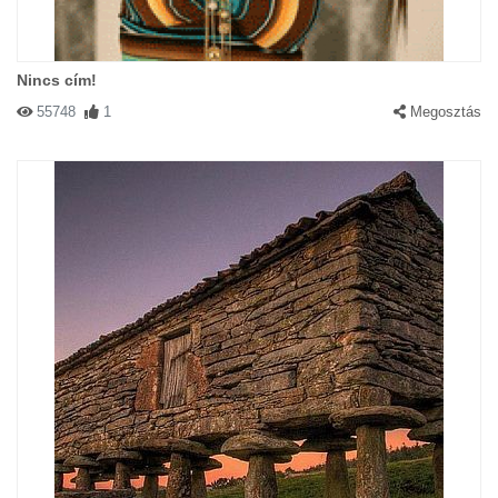
Nincs cím!
55748
1
Megosztás