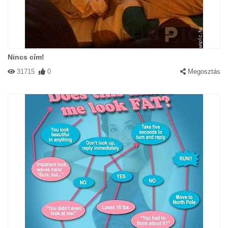
Nincs cím!
31715
0
Megosztás