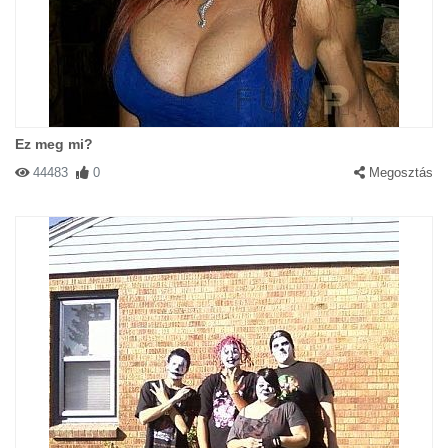
Ez meg mi?
44483
0
Megosztás