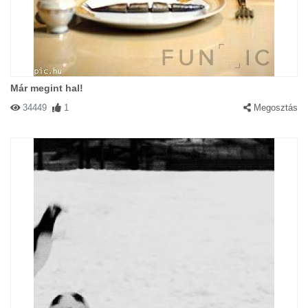
Már megint hal!
34449
1
Megosztás