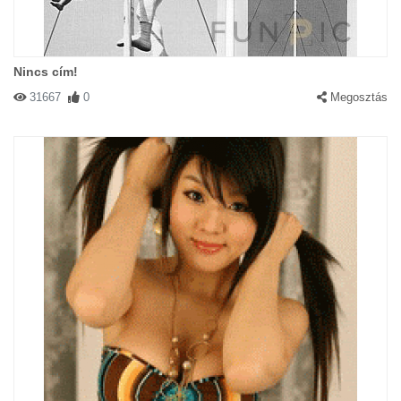
Nincs cím!
31667
0
Megosztás