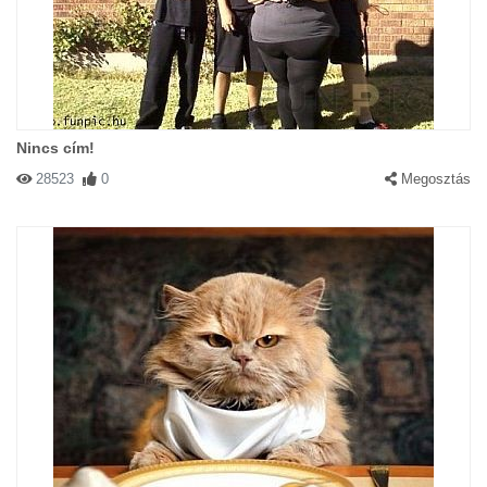
Nincs cím!
28523
0
Megosztás