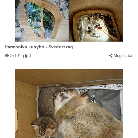
Harmonika kunyhó - Svédország
37191
0
Megosztás