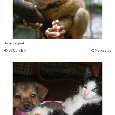
Jó étvágyat!
36323
0
Megosztás