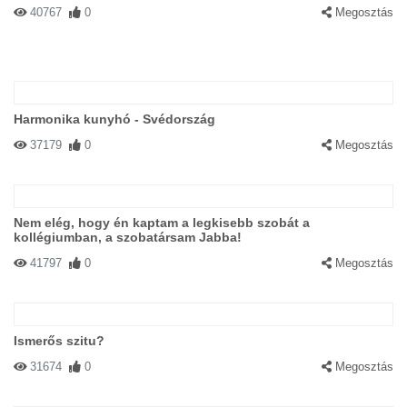
40767
0
Megosztás
Harmonika kunyhó - Svédország
37179
0
Megosztás
Nem elég, hogy én kaptam a legkisebb szobát a
kollégiumban, a szobatársam Jabba!
41797
0
Megosztás
Ismerős szitu?
31674
0
Megosztás