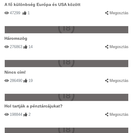
A fő különbség Európa és USA között
47299
1
Megosztás
Háromszög
276863
14
Megosztás
Nincs cím!
286490
19
Megosztás
Hol tartják a pénztárcájukat?
198844
2
Megosztás