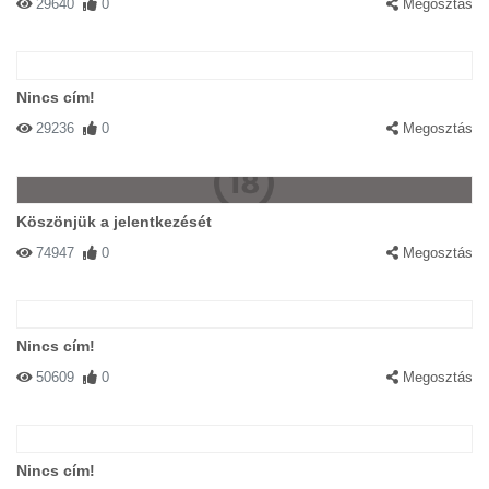
29640
0
Megosztás
Nincs cím!
29236
0
Megosztás
Köszönjük a jelentkezését
74947
0
Megosztás
Nincs cím!
50609
0
Megosztás
Nincs cím!