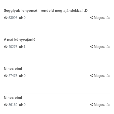
Segglyuk-lenyomat - rendeld meg ajándékba! :D
53996
0
Megosztás
A mai könyvajánló
40276
1
Megosztás
Nincs cím!
27475
0
Megosztás
Nincs cím!
36169
0
Megosztás