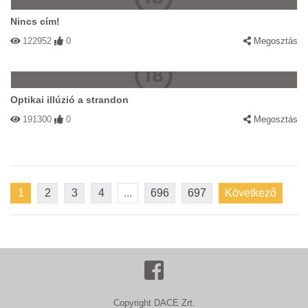
Nincs cím!
122952
0
Megosztás
Optikai illúzió a strandon
191300
0
Megosztás
1
2
3
4
...
696
697
Következő
Copyright DACE Zrt.