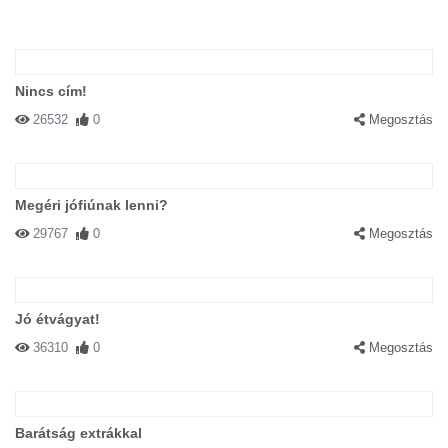
Nincs cím!
26532
0
Megosztás
Megéri jófiúnak lenni?
29767
0
Megosztás
Jó étvágyat!
36310
0
Megosztás
Barátság extrákkal