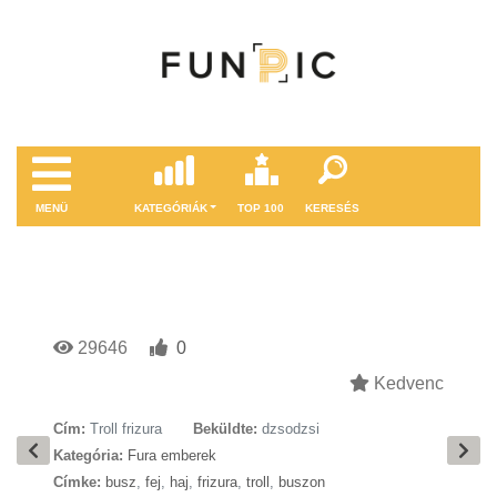
MENÜ
KATEGÓRIÁK
TOP 100
KERESÉS
29646
0
Kedvenc
Cím:
Troll frizura
Beküldte:
dzsodzsi
Kategória:
Fura emberek
Címke:
busz
,
fej
,
haj
,
frizura
,
troll
,
buszon