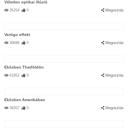
Véletlen optikai illúzió
35254
0
Megosztás
Vertigo effekt
30696
0
Megosztás
Eközben Thaiföldön
61851
0
Megosztás
Eközben Amerikában
39207
0
Megosztás