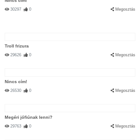
Nincs cím!
30297
0
Megosztás
Troll frizura
29626
0
Megosztás
Nincs cím!
26530
0
Megosztás
Megéri jófiúnak lenni?
29763
0
Megosztás