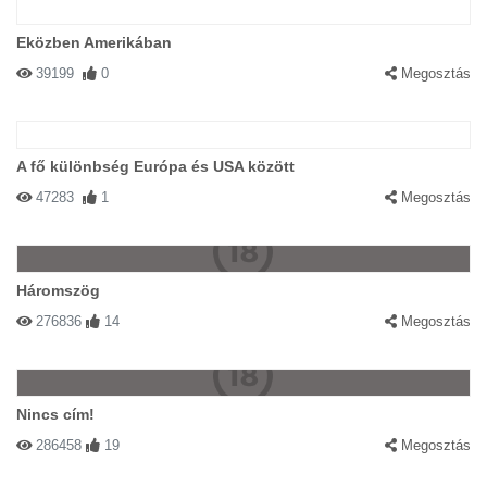
Eközben Amerikában
39199
0
Megosztás
A fő különbség Európa és USA között
47283
1
Megosztás
Háromszög
276836
14
Megosztás
Nincs cím!
286458
19
Megosztás