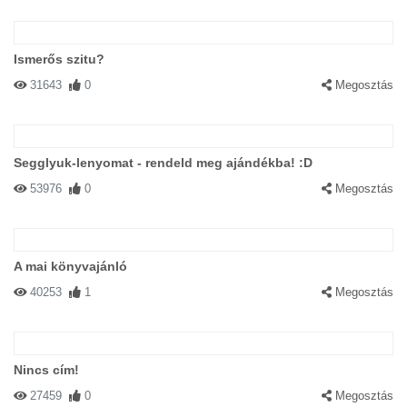
Ismerős szitu?
31643
0
Megosztás
Segglyuk-lenyomat - rendeld meg ajándékba! :D
53976
0
Megosztás
A mai könyvajánló
40253
1
Megosztás
Nincs cím!
27459
0
Megosztás