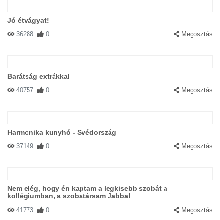
Jó étvágyat!
36288
0
Megosztás
Barátság extrákkal
40757
0
Megosztás
Harmonika kunyhó - Svédország
37149
0
Megosztás
Nem elég, hogy én kaptam a legkisebb szobát a
kollégiumban, a szobatársam Jabba!
41773
0
Megosztás