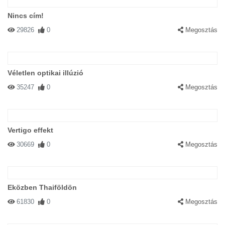
Nincs cím!
29826
0
Megosztás
Véletlen optikai illúzió
35247
0
Megosztás
Vertigo effekt
30669
0
Megosztás
Eközben Thaiföldön
61830
0
Megosztás