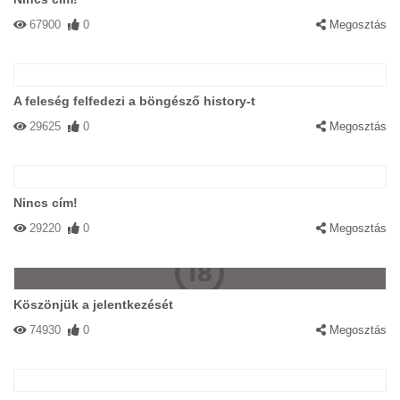
67900
0
Megosztás
A feleség felfedezi a böngésző history-t
29625
0
Megosztás
Nincs cím!
29220
0
Megosztás
Köszönjük a jelentkezését
74930
0
Megosztás