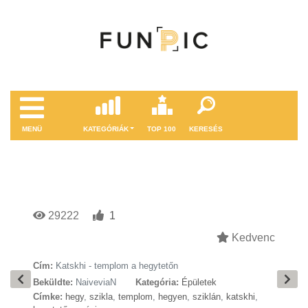
MENÜ
KATEGÓRIÁK
TOP 100
KERESÉS
29222
1
Kedvenc
Cím:
Katskhi - templom a hegytetőn
Beküldte:
NaiveviaN
Kategória:
Épületek
Címke:
hegy
,
szikla
,
templom
,
hegyen
,
sziklán
,
katskhi
,