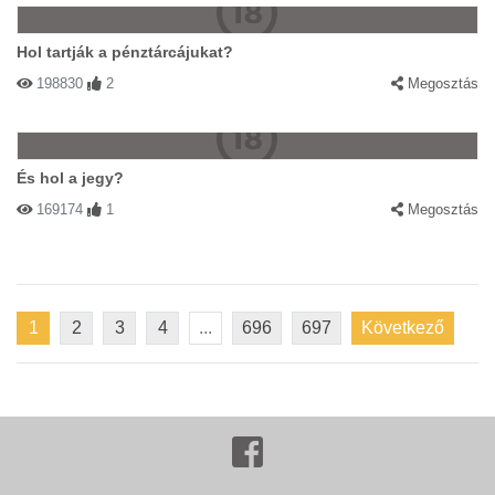
Hol tartják a pénztárcájukat?
198830
2
Megosztás
És hol a jegy?
169174
1
Megosztás
1
2
3
4
...
696
697
Következő