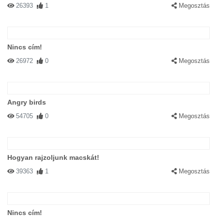
26393
1
Megosztás
Nincs cím!
26972
0
Megosztás
Angry birds
54705
0
Megosztás
Hogyan rajzoljunk macskát!
39363
1
Megosztás
Nincs cím!