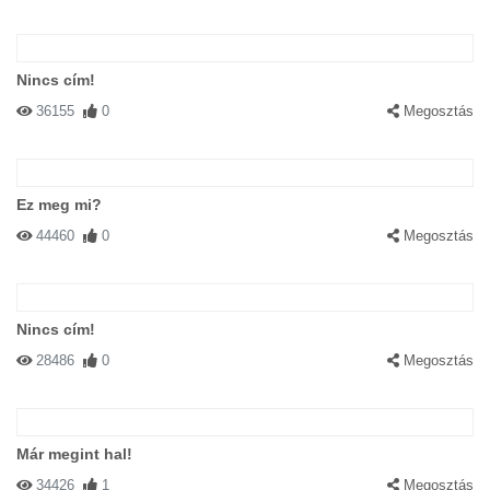
Nincs cím!
36155
0
Megosztás
Ez meg mi?
44460
0
Megosztás
Nincs cím!
28486
0
Megosztás
Már megint hal!
34426
1
Megosztás