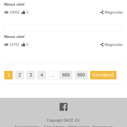
Nincs cím!
19068
0
Megosztás
Nincs cím!
14782
0
Megosztás
1
2
3
4
...
889
890
Következő
Copyright DACE Zrt.