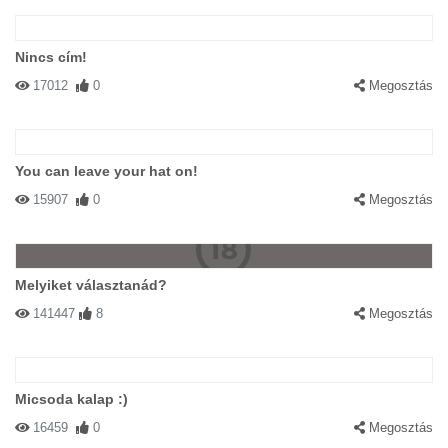
Nincs cím!
17012
0
Megosztás
You can leave your hat on!
15907
0
Megosztás
Melyiket választanád?
141447
8
Megosztás
Micsoda kalap :)
16459
0
Megosztás