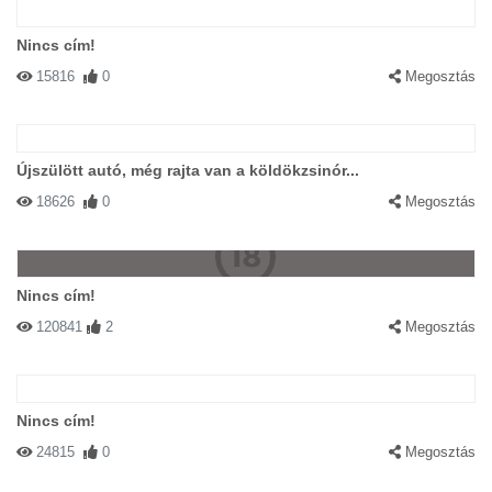
Nincs cím!
15816
0
Megosztás
Újszülött autó, még rajta van a köldökzsinór...
18626
0
Megosztás
Nincs cím!
120841
2
Megosztás
Nincs cím!
24815
0
Megosztás