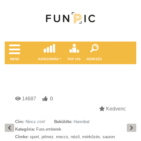
MENÜ
KATEGÓRIÁK
TOP 100
KERESÉS
14687
0
Kedvenc
Cím:
Nincs cím!
Beküldte:
Hannibal
Kategória:
Fura emberek
Címke:
sport
,
jelmez
,
meccs
,
néző
,
mérkőzés
,
sauron