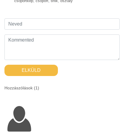
csoportkép
,
csoport
,
tinik
,
osztály
ELKÜLD
Hozzászólások (
1
)