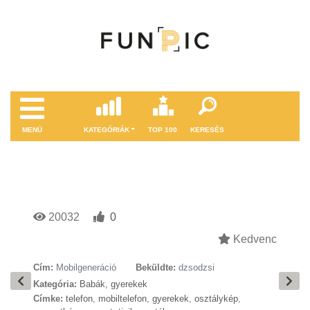
MENÜ
KATEGÓRIÁK
TOP 100
KERESÉS
20032
0
Kedvenc
Cím:
Mobilgeneráció
Beküldte:
dzsodzsi
Kategória:
Babák, gyerekek
Címke:
telefon
,
mobiltelefon
,
gyerekek
,
osztálykép
,