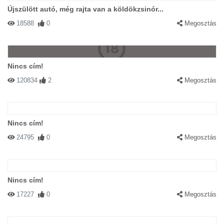
Újszülött autó, még rajta van a köldökzsinór...
18588
0
Megosztás
Nincs cím!
120834
2
Megosztás
Nincs cím!
24795
0
Megosztás
Nincs cím!
17227
0
Megosztás