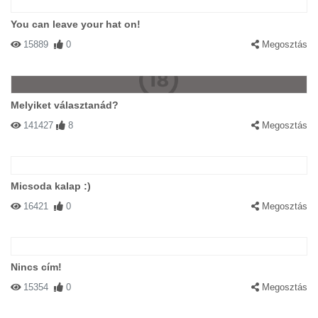
You can leave your hat on!
15889
0
Megosztás
Melyiket választanád?
141427
8
Megosztás
Micsoda kalap :)
16421
0
Megosztás
Nincs cím!
15354
0
Megosztás