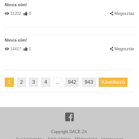
Nincs cím!
11202
0
Megosztás
Nincs cím!
14417
1
Megosztás
1
2
3
4
...
942
943
Következő
Copyright DACE Zrt.