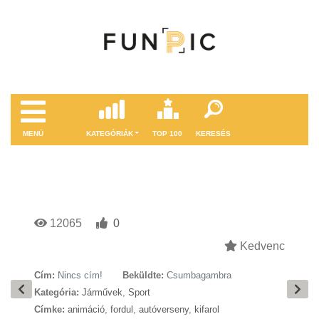
MENÜ
KATEGÓRIÁK
TOP 100
KERESÉS
12065
0
Kedvenc
Cím:
Nincs cím!
Beküldte:
Csumbagambra
Kategória:
Járművek
,
Sport
Címke:
animáció
,
fordul
,
autóverseny
,
kifarol