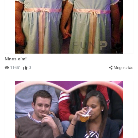
Nincs cím!
11661
0
Megosztás