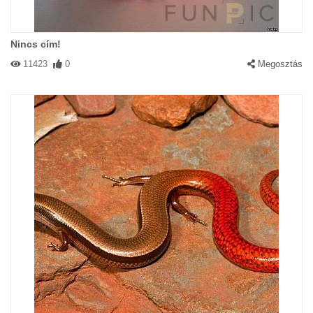
Nincs cím!
11423
0
Megosztás