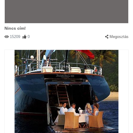
Nincs cím!
15209
0
Megosztás