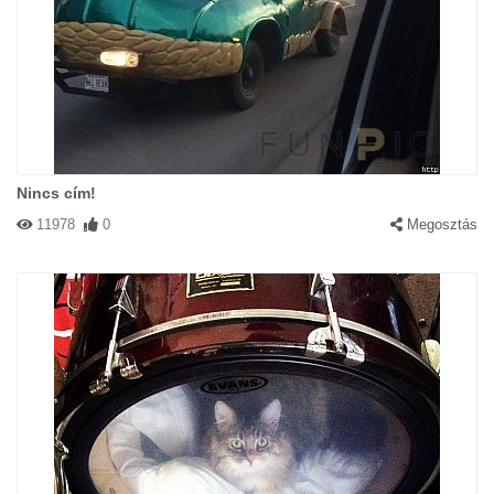
Nincs cím!
11978
0
Megosztás