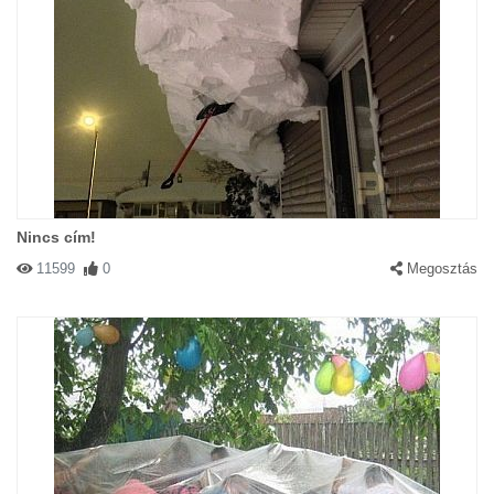
Nincs cím!
11599
0
Megosztás