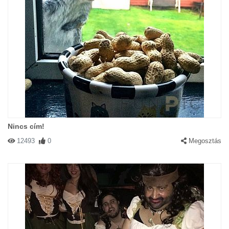
Nincs cím!
12493
0
Megosztás