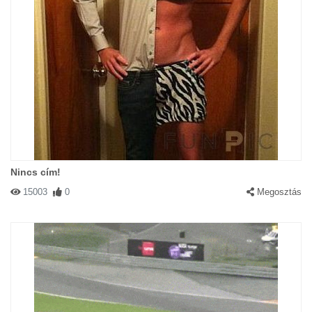
Nincs cím!
15003
0
Megosztás