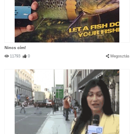
Nincs cím!
11793
0
Megosztás