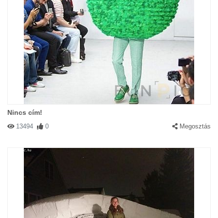
Nincs cím!
13494
0
Megosztás