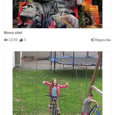
Nincs cím!
12159
0
Megosztás