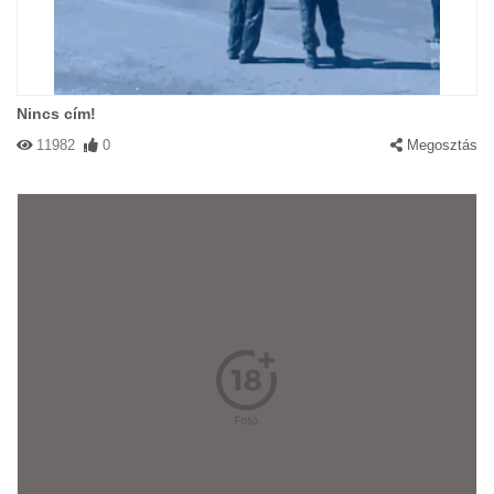
Nincs cím!
11982
0
Megosztás