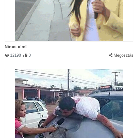
Nincs cím!
12198
0
Megosztás