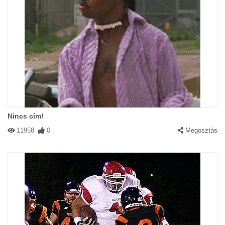
Nincs cím!
11958
0
Megosztás