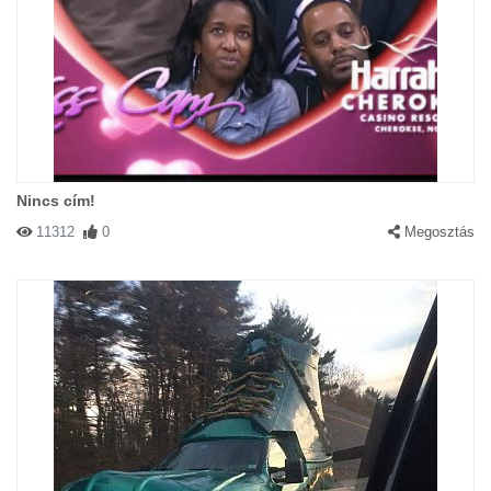
Nincs cím!
11312
0
Megosztás