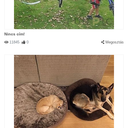
Nincs cím!
11845
0
Megosztás