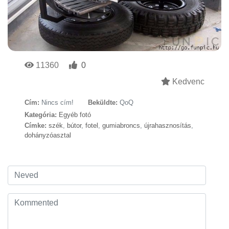
11360
0
Kedvenc
Cím:
Nincs cím!
Beküldte:
QoQ
Kategória:
Egyéb fotó
Címke:
szék
,
bútor
,
fotel
,
gumiabroncs
,
újrahasznosítás
,
dohányzóasztal