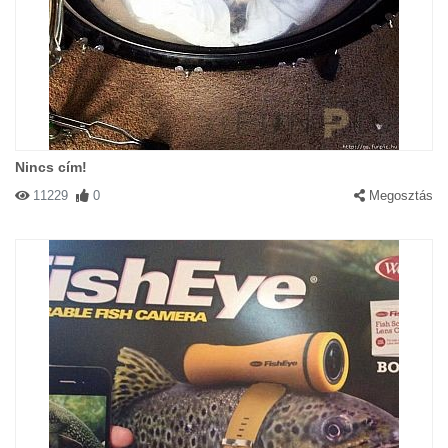
Nincs cím!
11229
0
Megosztás