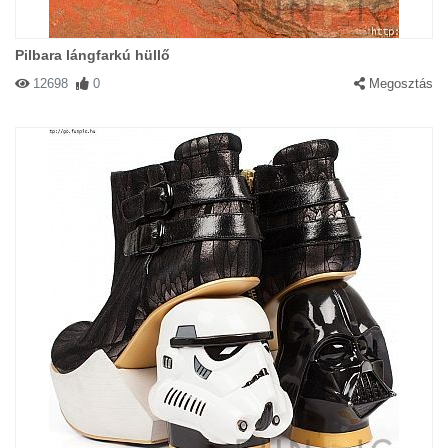
Pilbara lángfarkú hüllő
12698
0
Megosztás