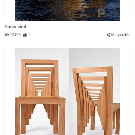
Nincs cím!
12495
1
Megosztás