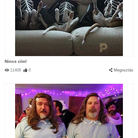
Nincs cím!
11408
0
Megosztás