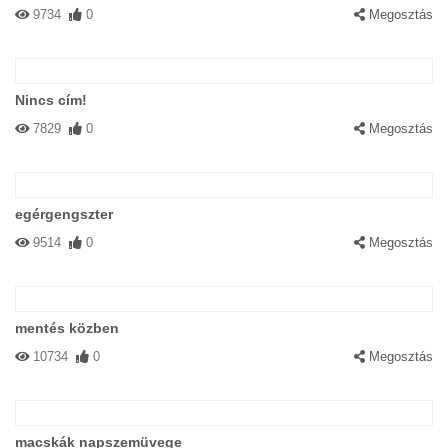
9734
0
Megosztás
Nincs cím!
7829
0
Megosztás
egérgengszter
9514
0
Megosztás
mentés közben
10734
0
Megosztás
macskák napszemüvege