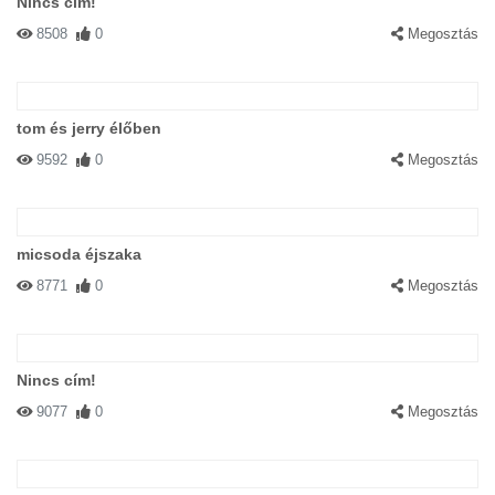
Nincs cím!
8508
0
Megosztás
tom és jerry élőben
9592
0
Megosztás
micsoda éjszaka
8771
0
Megosztás
Nincs cím!
9077
0
Megosztás