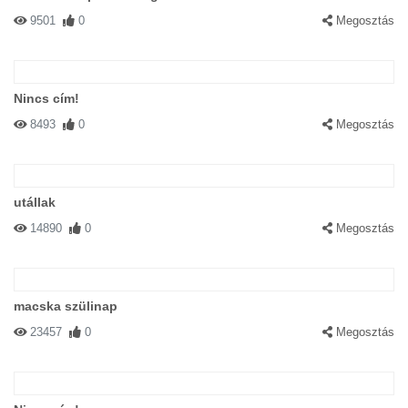
9501
0
Megosztás
Nincs cím!
8493
0
Megosztás
utállak
14890
0
Megosztás
macska szülinap
23457
0
Megosztás