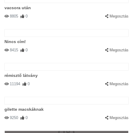
vacsora után
8805
0
Megosztás
Nincs cím!
8415
0
Megosztás
rémisztő látvány
11194
0
Megosztás
gilette macskáknak
9250
0
Megosztás