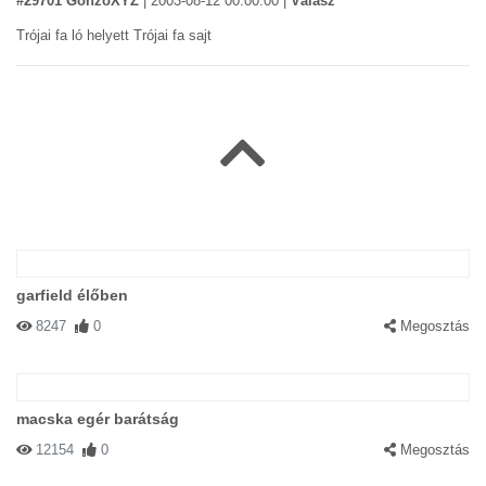
#29701 GonzoXYZ
|
2003-08-12 00:00:00
|
Válasz
Trójai fa ló helyett Trójai fa sajt
garfield élőben
8247
0
Megosztás
macska egér barátság
12154
0
Megosztás