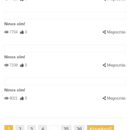
Nincs cím!
7704
0
Megosztás
Nincs cím!
7338
0
Megosztás
Nincs cím!
8021
0
Megosztás
1
2
3
4
...
35
36
Következő