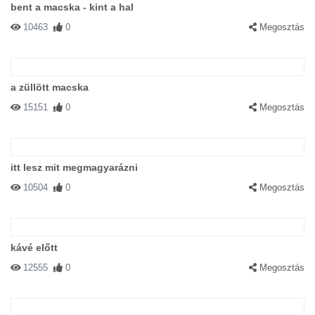
bent a macska - kint a hal
10463
0
Megosztás
a züllött macska
15151
0
Megosztás
itt lesz mit megmagyarázni
10504
0
Megosztás
kávé előtt
12555
0
Megosztás