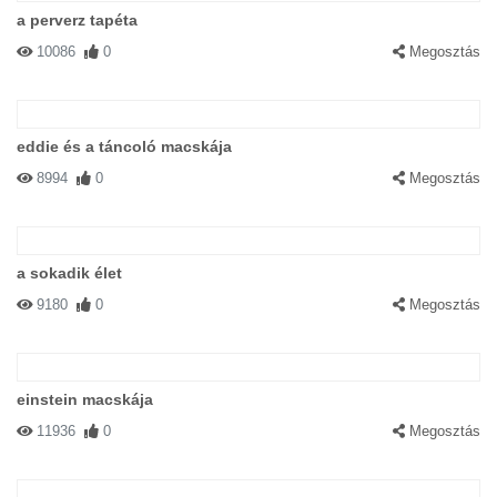
a perverz tapéta
10086
0
Megosztás
eddie és a táncoló macskája
8994
0
Megosztás
a sokadik élet
9180
0
Megosztás
einstein macskája
11936
0
Megosztás