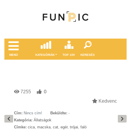
MENÜ
KATEGÓRIÁK
TOP 100
KERESÉS
7255
0
Kedvenc
Cím:
Nincs cím!
Beküldte:
-
Kategória:
Állatságok
Címke:
cica
,
macska
,
cat
,
egér
,
trójai
,
faló